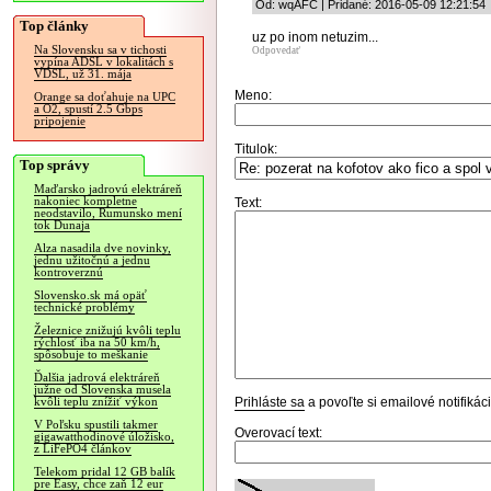
Od: wqAFC | Pridané: 2016-05-09 12:21:54
Top články
uz po inom netuzim...
Na Slovensku sa v tichosti
Odpovedať
vypína ADSL v lokalitách s
VDSL, už 31. mája
Meno:
Orange sa doťahuje na UPC
a O2, spustí 2.5 Gbps
pripojenie
Titulok:
Top správy
Maďarsko jadrovú elektráreň
nakoniec kompletne
Text:
neodstavilo, Rumunsko mení
tok Dunaja
Alza nasadila dve novinky,
jednu užitočnú a jednu
kontroverznú
Slovensko.sk má opäť
technické problémy
Železnice znižujú kvôli teplu
rýchlosť iba na 50 km/h,
spôsobuje to meškanie
Ďalšia jadrová elektráreň
južne od Slovenska musela
Prihláste sa
a povoľte si emailové notifiká
kvôli teplu znížiť výkon
V Poľsku spustili takmer
Overovací text:
gigawatthodinové úložisko,
z LiFePO4 článkov
Telekom pridal 12 GB balík
pre Easy, chce zaň 12 eur