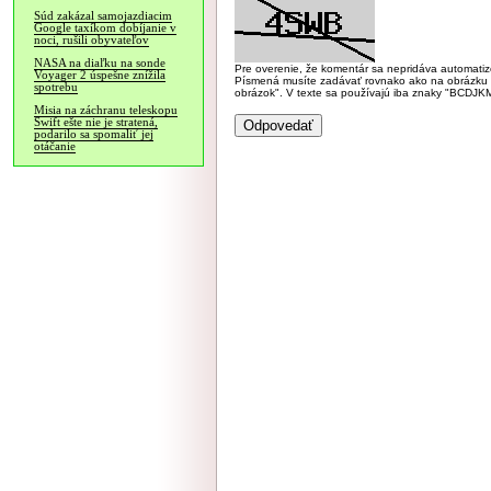
Súd zakázal samojazdiacim
Google taxíkom dobíjanie v
noci, rušili obyvateľov
NASA na diaľku na sonde
Pre overenie, že komentár sa nepridáva automatizov
Voyager 2 úspešne znížila
Písmená musíte zadávať rovnako ako na obrázku veľk
spotrebu
obrázok". V texte sa používajú iba znaky "BC
Misia na záchranu teleskopu
Swift ešte nie je stratená,
podarilo sa spomaliť jej
otáčanie