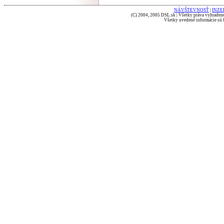
NÁVŠTEVNOSŤ
|
INZE
(C) 2004, 2005 DSL.sk | Všetky práva vyhradené
Všetky uvedené informácie sú b