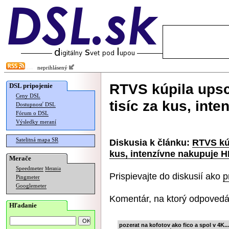
neprihlásený
RTVS kúpila ups
DSL pripojenie
Ceny DSL
tisíc za kus, int
Dostupnosť DSL
Fórum o DSL
Výsledky meraní
Satelitná mapa SR
Diskusia k článku:
RTVS kúp
kus, intenzívne nakupuje 
Merače
Speedmeter
Merania
Prispievajte do diskusií ako
p
Pingmeter
Googlemeter
Komentár, na ktorý odpovedá
Hľadanie
pozerat na kofotov ako fico a spol v 4K...