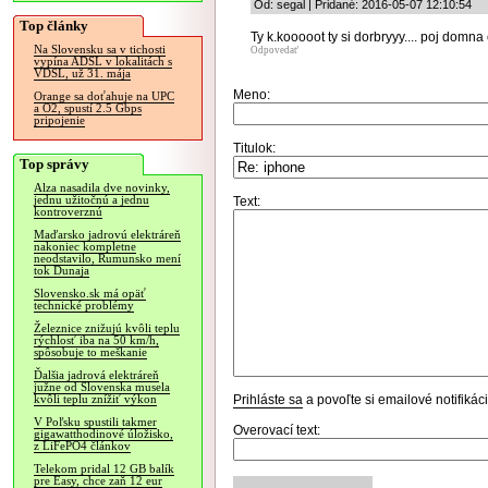
Od: segal | Pridané: 2016-05-07 12:10:54
Top články
Ty k.kooooot ty si dorbryyy.... poj domna
Na Slovensku sa v tichosti
Odpovedať
vypína ADSL v lokalitách s
VDSL, už 31. mája
Meno:
Orange sa doťahuje na UPC
a O2, spustí 2.5 Gbps
pripojenie
Titulok:
Top správy
Alza nasadila dve novinky,
jednu užitočnú a jednu
Text:
kontroverznú
Maďarsko jadrovú elektráreň
nakoniec kompletne
neodstavilo, Rumunsko mení
tok Dunaja
Slovensko.sk má opäť
technické problémy
Železnice znižujú kvôli teplu
rýchlosť iba na 50 km/h,
spôsobuje to meškanie
Ďalšia jadrová elektráreň
južne od Slovenska musela
Prihláste sa
a povoľte si emailové notifiká
kvôli teplu znížiť výkon
V Poľsku spustili takmer
Overovací text:
gigawatthodinové úložisko,
z LiFePO4 článkov
Telekom pridal 12 GB balík
pre Easy, chce zaň 12 eur