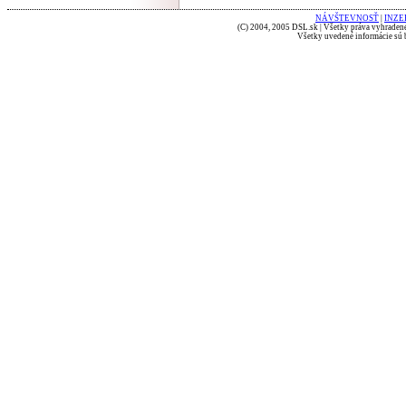
NÁVŠTEVNOSŤ
|
INZE
(C) 2004, 2005 DSL.sk | Všetky práva vyhradené
Všetky uvedené informácie sú b