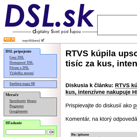
neprihlásený
RTVS kúpila ups
DSL pripojenie
Ceny DSL
tisíc za kus, int
Dostupnosť DSL
Fórum o DSL
Výsledky meraní
Satelitná mapa SR
Diskusia k článku:
RTVS kúp
kus, intenzívne nakupuje 
Merače
Speedmeter
Merania
Prispievajte do diskusií ako
p
Pingmeter
Googlemeter
Komentár, na ktorý odpovedá
Hľadanie
Re: iphone