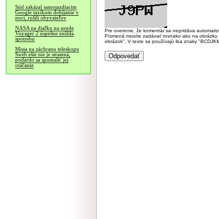
Súd zakázal samojazdiacim
Google taxíkom dobíjanie v
noci, rušili obyvateľov
NASA na diaľku na sonde
Pre overenie, že komentár sa nepridáva automatizov
Voyager 2 úspešne znížila
Písmená musíte zadávať rovnako ako na obrázku veľk
spotrebu
obrázok". V texte sa používajú iba znaky "BC
Misia na záchranu teleskopu
Swift ešte nie je stratená,
podarilo sa spomaliť jej
otáčanie