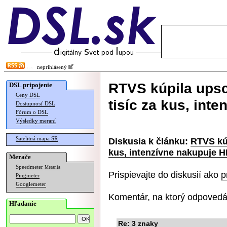
neprihlásený
RTVS kúpila ups
DSL pripojenie
Ceny DSL
tisíc za kus, int
Dostupnosť DSL
Fórum o DSL
Výsledky meraní
Satelitná mapa SR
Diskusia k článku:
RTVS kúp
kus, intenzívne nakupuje 
Merače
Speedmeter
Merania
Prispievajte do diskusií ako
p
Pingmeter
Googlemeter
Komentár, na ktorý odpovedá
Hľadanie
Re: 3 znaky