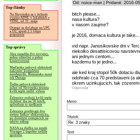
Od: noice-man | Pridané: 2016-0
Top články
bitch please...
Na Slovensku sa v tichosti
vypína ADSL v lokalitách s
nasa kultura?
VDSL, už 31. mája
v nasom zaujme?
Orange sa doťahuje na UPC
a O2, spustí 2.5 Gbps
je 2016, domaca kultura je take...
pripojenie
vid napr. Janosikovske dni v Terch
Top správy
niekolko desattisicovou navstevn
Alza nasadila dve novinky,
ani jednym centom...
jednu užitočnú a jednu
kontroverznú
kazdemu to je jedno...
Maďarsko jadrovú elektráreň
nakoniec kompletne
ale ked kraj stopol 50k dotaciu di
neodstavilo, Rumunsko mení
odohralo cca 70 predstaveni (a ak
tok Dunaja
okrem ucinkujucich, tak zozerem m
Ďalšia jadrová elektráreň
Odpovedať
južne od Slovenska musela
kvôli teplu znížiť výkon
Železnice znižujú kvôli teplu
rýchlosť iba na 50 km/h,
Meno:
spôsobuje to meškanie
Železnice predávajú dve
tretiny lístkov elektronicky,
Titulok:
po donútení cestujúcich na
takýto nákup
NASA na diaľku na sonde
Voyager 2 úspešne znížila
Text:
spotrebu