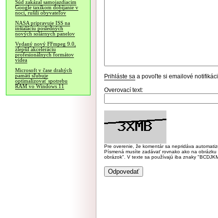
Súd zakázal samojazdiacim
Google taxíkom dobíjanie v
noci, rušili obyvateľov
NASA pripravuje ISS na
inštaláciu posledných
nových solárnych panelov
Vydaný nový FFmpeg 9.0,
zlepšil akceleráciu
profesionálnych formátov
videa
Microsoft v čase drahých
pamätí sľubuje
Prihláste sa
a povoľte si emailové notifiká
optimalizovať spotrebu
RAM vo Windows 11
Overovací text:
Pre overenie, že komentár sa nepridáva automatizov
Písmená musíte zadávať rovnako ako na obrázku veľk
obrázok". V texte sa používajú iba znaky "BC