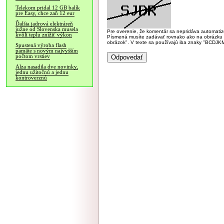
Telekom pridal 12 GB balík
pre Easy, chce zaň 12 eur
Ďalšia jadrová elektráreň
južne od Slovenska musela
Pre overenie, že komentár sa nepridáva automatizov
kvôli teplu znížiť výkon
Písmená musíte zadávať rovnako ako na obrázku veľk
obrázok". V texte sa používajú iba znaky "BC
Spustená výroba flash
pamäte s novým najvyšším
počtom vrstiev
Alza nasadila dve novinky,
jednu užitočnú a jednu
kontroverznú