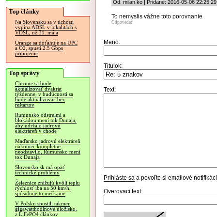
Od: milan.ko | Pridané: 2016-05-06 22:25:29
Top články
To nemyslis vážne toto porovnanie
Na Slovensku sa v tichosti
Odpovedať
vypína ADSL v lokalitách s
VDSL, už 31. mája
Meno:
Orange sa doťahuje na UPC
a O2, spustí 2.5 Gbps
pripojenie
Titulok:
Top správy
Chrome sa bude
aktualizovať dvakrát
Text:
týždenne, v budúcnosti sa
bude aktualizovať bez
reštartov
Rumunsko odstrelmi a
blokádou mení tok Dunaja,
aby udržalo jadrovú
elektráreň v chode
Maďarsko jadrovú elektráreň
nakoniec kompletne
neodstavilo, Rumunsko mení
tok Dunaja
Slovensko.sk má opäť
technické problémy
Prihláste sa
a povoľte si emailové notifiká
Železnice znižujú kvôli teplu
rýchlosť iba na 50 km/h,
Overovací text:
spôsobuje to meškanie
V Poľsku spustili takmer
gigawatthodinové úložisko,
z LiFePO4 článkov