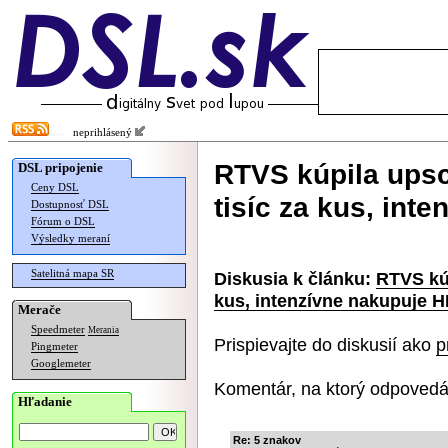
neprihlásený
RTVS kúpila ups
DSL pripojenie
Ceny DSL
tisíc za kus, int
Dostupnosť DSL
Fórum o DSL
Výsledky meraní
Satelitná mapa SR
Diskusia k článku:
RTVS kúp
kus, intenzívne nakupuje 
Merače
Speedmeter
Merania
Prispievajte do diskusií ako
p
Pingmeter
Googlemeter
Komentár, na ktorý odpovedá
Hľadanie
Re: 5 znakov