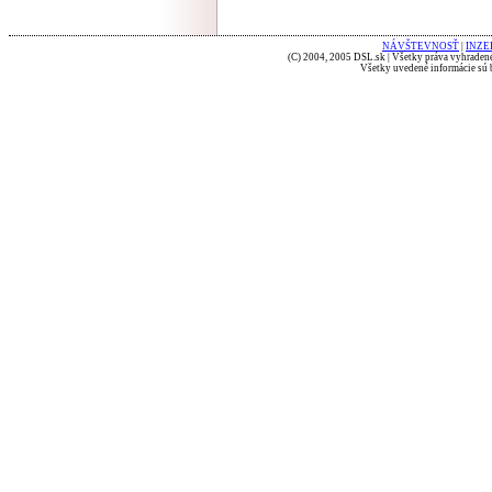
NÁVŠTEVNOSŤ
|
INZE
(C) 2004, 2005 DSL.sk | Všetky práva vyhradené
Všetky uvedené informácie sú b