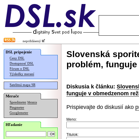
neprihlásený
Slovenská sporit
DSL pripojenie
Ceny DSL
problém, funguj
Dostupnosť DSL
Fórum o DSL
Výsledky meraní
Satelitná mapa SR
Diskusia k článku:
Slovens
funguje v obmedzenom rež
Merače
Speedmeter
Merania
Prispievajte do diskusií ako
p
Pingmeter
Googlemeter
Meno:
Hľadanie
Titulok: