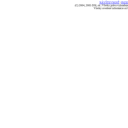
NÁVŠTEVNOSŤ
|
INZE
(C) 2004, 2005 DSL.sk | Všetky práva vyhradené
Všetky uvedené informácie sú b