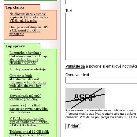
Top články
Text:
Na Slovensku sa v tichosti
vypína ADSL v lokalitách s
VDSL, už 31. mája
Orange sa doťahuje na UPC
a O2, spustí 2.5 Gbps
pripojenie
Top správy
Rumunsko odstrelmi a
blokádou mení tok Dunaja,
aby udržalo jadrovú
elektráreň v chode
Prihláste sa
a povoľte si emailové notifiká
Joj Play výrazne zdražuje
Overovací text:
Chrome sa bude
aktualizovať dvakrát
týždenne, v budúcnosti sa
bude aktualizovať bez
reštartov
Slovensko.sk má opäť
technické problémy
Spustená výroba flash
pamäte s novým najvyšším
Pre overenie, že komentár sa nepridáva automatizov
počtom vrstiev
Písmená musíte zadávať rovnako ako na obrázku veľk
obrázok". V texte sa používajú iba znaky "BC
V Poľsku spustili takmer
gigawatthodinové úložisko,
z LiFePO4 článkov
Telekom pridal 12 GB balík
pre Easy, chce zaň 12 eur