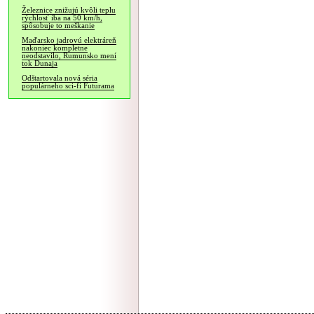
Železnice znižujú kvôli teplu
rýchlosť iba na 50 km/h,
spôsobuje to meškanie
Maďarsko jadrovú elektráreň
nakoniec kompletne
neodstavilo, Rumunsko mení
tok Dunaja
Odštartovala nová séria
populárneho sci-fi Futurama