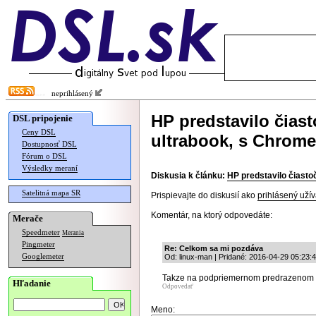
neprihlásený
HP predstavilo čia
DSL pripojenie
Ceny DSL
ultrabook, s Chrom
Dostupnosť DSL
Fórum o DSL
Výsledky meraní
Diskusia k článku:
HP predstavilo čiast
Satelitná mapa SR
Prispievajte do diskusií ako
prihlásený užív
Komentár, na ktorý odpovedáte:
Merače
Speedmeter
Merania
Pingmeter
Re: Celkom sa mi pozdáva
Googlemeter
Od: linux-man | Pridané: 2016-04-29 05:23:
Takze na podpriemernom predrazenom 
Hľadanie
Odpovedať
Meno: