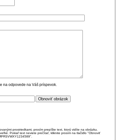
cie na odpovede na Váš príspevok.
anými prostriedkami, prosím prepíšte text, ktorý vidíte na obrázku.
é. Pokiaľ text neviete prečítať, kliknite prosím na tlačidlo "Obnoviť
DJKMPRSVWXY1234589".