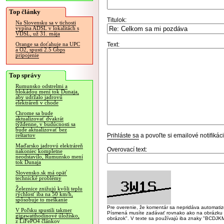
Top články
Titulok:
Na Slovensku sa v tichosti
vypína ADSL v lokalitách s
VDSL, už 31. mája
Text:
Orange sa doťahuje na UPC
a O2, spustí 2.5 Gbps
pripojenie
Top správy
Rumunsko odstrelmi a
blokádou mení tok Dunaja,
aby udržalo jadrovú
elektráreň v chode
Chrome sa bude
aktualizovať dvakrát
týždenne, v budúcnosti sa
bude aktualizovať bez
Prihláste sa
a povoľte si emailové notifiká
reštartov
Maďarsko jadrovú elektráreň
Overovací text:
nakoniec kompletne
neodstavilo, Rumunsko mení
tok Dunaja
Slovensko.sk má opäť
technické problémy
Železnice znižujú kvôli teplu
rýchlosť iba na 50 km/h,
spôsobuje to meškanie
Pre overenie, že komentár sa nepridáva automatizov
V Poľsku spustili takmer
Písmená musíte zadávať rovnako ako na obrázku veľk
gigawatthodinové úložisko,
obrázok". V texte sa používajú iba znaky "BC
z LiFePO4 článkov