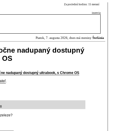
Za poslednú hodinu: 15 meraní
inzercia
Piatok, 7. augusta 2026, dnes má meniny
Štefánia
stočne nadupaný dostupný
e OS
očne nadupaný dostupný ultrabook, s Chrome OS
ateľ
.
48
zeleze?