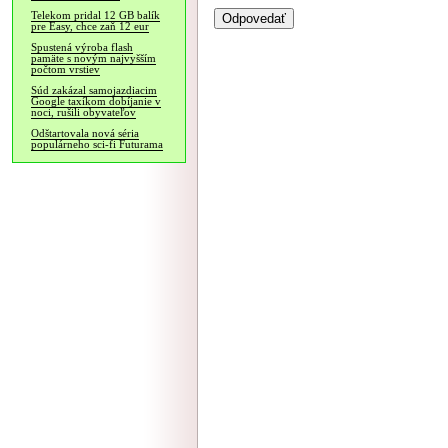
Telekom pridal 12 GB balík
pre Easy, chce zaň 12 eur
Spustená výroba flash
pamäte s novým najvyšším
počtom vrstiev
Súd zakázal samojazdiacim
Google taxíkom dobíjanie v
noci, rušili obyvateľov
Odštartovala nová séria
populárneho sci-fi Futurama