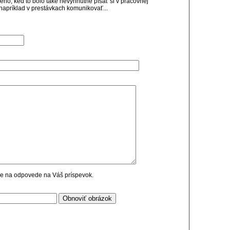
ho, keď to bolo také nevyhnutné písať si v pracovnej
napríklad v prestávkach komunikovať...
cie na odpovede na Váš príspevok.