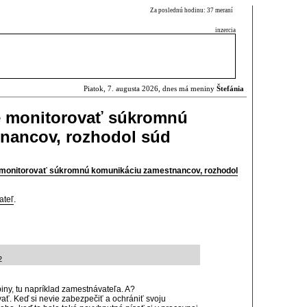
Za poslednú hodinu: 37 meraní
inzercia
Piatok, 7. augusta 2026, dnes má meniny
Štefánia
e monitorovať súkromnú
nancov, rozhodol súd
monitorovať súkromnú komunikáciu zamestnancov, rozhodol
ateľ
.
2
piny, tu napríklad zamestnávateľa. A?
vať. Keď si nevie zabezpečiť a ochrániť svoju