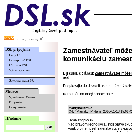
neprihlásený
Zamestnávateľ môž
DSL pripojenie
Ceny DSL
komunikáciu zamest
Dostupnosť DSL
Fórum o DSL
Výsledky meraní
Diskusia k článku:
Zamestnávateľ môže 
súd
Satelitná mapa SR
Prispievajte do diskusií ako
prihlásený užív
Merače
Komentár, na ktorý odpovedáte:
Speedmeter
Merania
Pingmeter
Googlemeter
Mantynelizmus
Od: 4Maniak. | Pridané: 2016-01-13 15:01:4
Hľadanie
Téma z topky.sk
Nad právom jednotlivca, stojí právo sku
Však blb nemusel frajerske stále vypiso