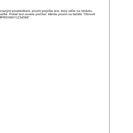
anými prostriedkami, prosím prepíšte text, ktorý vidíte na obrázku.
é. Pokiaľ text neviete prečítať, kliknite prosím na tlačidlo "Obnoviť
DJKMPRSVWXY1234589".