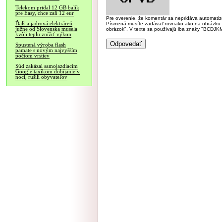
Telekom pridal 12 GB balík
pre Easy, chce zaň 12 eur
Pre overenie, že komentár sa nepridáva automatizov
Ďalšia jadrová elektráreň
Písmená musíte zadávať rovnako ako na obrázku veľk
južne od Slovenska musela
obrázok". V texte sa používajú iba znaky "BC
kvôli teplu znížiť výkon
Spustená výroba flash
pamäte s novým najvyšším
počtom vrstiev
Súd zakázal samojazdiacim
Google taxíkom dobíjanie v
noci, rušili obyvateľov