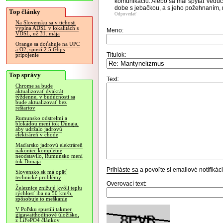
komunikáciu. Alebo sa mal spýtať vedúce
dobe s jebačkou, a s jeho požehnaním, 
Top články
Odpovedať
Na Slovensku sa v tichosti
vypína ADSL v lokalitách s
Meno:
VDSL, už 31. mája
Orange sa doťahuje na UPC
a O2, spustí 2.5 Gbps
Titulok:
pripojenie
Top správy
Text:
Chrome sa bude
aktualizovať dvakrát
týždenne, v budúcnosti sa
bude aktualizovať bez
reštartov
Rumunsko odstrelmi a
blokádou mení tok Dunaja,
aby udržalo jadrovú
elektráreň v chode
Maďarsko jadrovú elektráreň
nakoniec kompletne
neodstavilo, Rumunsko mení
tok Dunaja
Prihláste sa
a povoľte si emailové notifiká
Slovensko.sk má opäť
technické problémy
Overovací text:
Železnice znižujú kvôli teplu
rýchlosť iba na 50 km/h,
spôsobuje to meškanie
V Poľsku spustili takmer
gigawatthodinové úložisko,
z LiFePO4 článkov