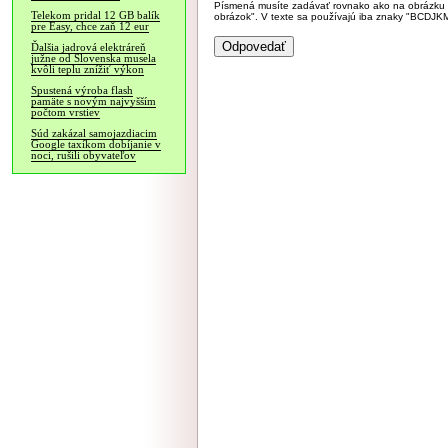
Písmená musíte zadávať rovnako ako na obrázku veľk
Telekom pridal 12 GB balík
obrázok". V texte sa používajú iba znaky "BC
pre Easy, chce zaň 12 eur
Ďalšia jadrová elektráreň
južne od Slovenska musela
kvôli teplu znížiť výkon
Spustená výroba flash
pamäte s novým najvyšším
počtom vrstiev
Súd zakázal samojazdiacim
Google taxíkom dobíjanie v
noci, rušili obyvateľov