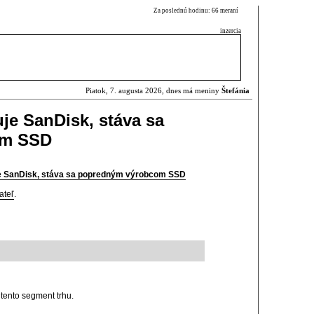
Za poslednú hodinu: 66 meraní
inzercia
Piatok, 7. augusta 2026, dnes má meniny
Štefánia
je SanDisk, stáva sa
om SSD
je SanDisk, stáva sa popredným výrobcom SSD
ateľ
.
 tento segment trhu.