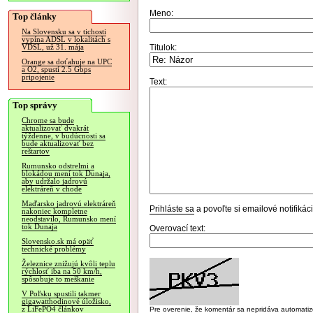
Meno:
Top články
Na Slovensku sa v tichosti
vypína ADSL v lokalitách s
Titulok:
VDSL, už 31. mája
Orange sa doťahuje na UPC
a O2, spustí 2.5 Gbps
pripojenie
Text:
Top správy
Chrome sa bude
aktualizovať dvakrát
týždenne, v budúcnosti sa
bude aktualizovať bez
reštartov
Rumunsko odstrelmi a
blokádou mení tok Dunaja,
aby udržalo jadrovú
elektráreň v chode
Maďarsko jadrovú elektráreň
Prihláste sa
a povoľte si emailové notifiká
nakoniec kompletne
neodstavilo, Rumunsko mení
tok Dunaja
Overovací text:
Slovensko.sk má opäť
technické problémy
Železnice znižujú kvôli teplu
rýchlosť iba na 50 km/h,
spôsobuje to meškanie
V Poľsku spustili takmer
gigawatthodinové úložisko,
z LiFePO4 článkov
Pre overenie, že komentár sa nepridáva automatizov