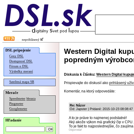
neprihlásený
Western Digital kupu
DSL pripojenie
Ceny DSL
popredným výrobc
Dostupnosť DSL
Fórum o DSL
Výsledky meraní
Diskusia k článku:
Western Digital kupu
Satelitná mapa SR
Prispievajte do diskusií ako
prihlásený užív
Komentár, na ktorý odpovedáte:
Merače
Speedmeter
Merania
Pingmeter
Re: Názor
Googlemeter
Od: Japster | Pridané: 2015-10-23 08:08:47
A to je práve to najmenej podstatné!
Hľadanie
Aký akože výkon má grafický čip v CPU.
To je fakt to najposlednejšie, čo zaujíma
Odpovedať