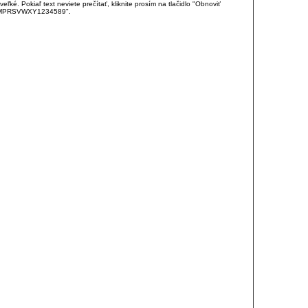
é. Pokiaľ text neviete prečítať, kliknite prosím na tlačidlo "Obnoviť
DJKMPRSVWXY1234589".