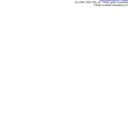
(C) 2004, 2005 DSL.sk | Všetky práva vyhradené
Všetky uvedené informácie sú b