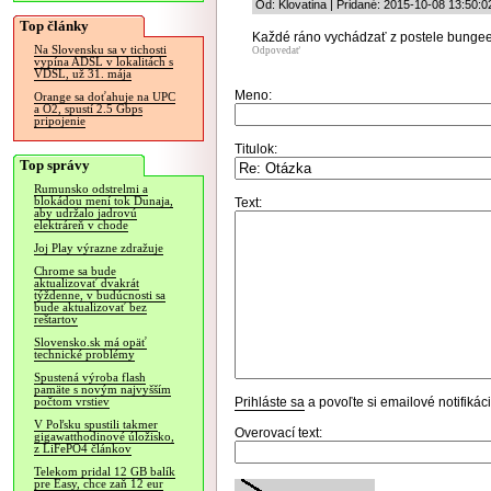
Od: Klovatina | Pridané: 2015-10-08 13:50:0
Top články
Každé ráno vychádzať z postele bungee 
Na Slovensku sa v tichosti
Odpovedať
vypína ADSL v lokalitách s
VDSL, už 31. mája
Meno:
Orange sa doťahuje na UPC
a O2, spustí 2.5 Gbps
pripojenie
Titulok:
Top správy
Rumunsko odstrelmi a
blokádou mení tok Dunaja,
Text:
aby udržalo jadrovú
elektráreň v chode
Joj Play výrazne zdražuje
Chrome sa bude
aktualizovať dvakrát
týždenne, v budúcnosti sa
bude aktualizovať bez
reštartov
Slovensko.sk má opäť
technické problémy
Spustená výroba flash
pamäte s novým najvyšším
Prihláste sa
a povoľte si emailové notifiká
počtom vrstiev
V Poľsku spustili takmer
Overovací text:
gigawatthodinové úložisko,
z LiFePO4 článkov
Telekom pridal 12 GB balík
pre Easy, chce zaň 12 eur