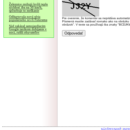
Železnice znižujú kvôli teplu
rýchlosť iba na 50 km/h,
spôsobuje to meškanie
Odštartovala nová séria
Pre overenie, že komentár sa nepridáva automatizov
populárneho sci-fi Futurama
Písmená musíte zadávať rovnako ako na obrázku veľk
obrázok". V texte sa používajú iba znaky "BC
Súd zakázal samojazdiacim
Google taxíkom dobíjanie v
noci, rušili obyvateľov
NÁVŠTEVNOSŤ
|
INZE