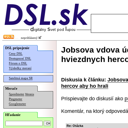
neprihlásený
Jobsova vdova ú
DSL pripojenie
Ceny DSL
hviezdnych herco
Dostupnosť DSL
Fórum o DSL
Výsledky meraní
Satelitná mapa SR
Diskusia k článku:
Jobsova
hercov aby ho hrali
Merače
Speedmeter
Merania
Prispievajte do diskusií ako
p
Pingmeter
Googlemeter
Komentár, na ktorý odpovedá
Hľadanie
Re: Otázka