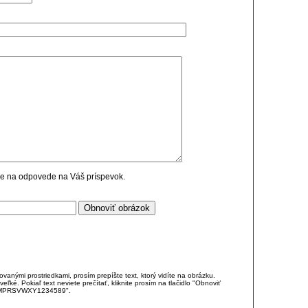
cie na odpovede na Váš príspevok.
anými prostriedkami, prosím prepíšte text, ktorý vidíte na obrázku.
é. Pokiaľ text neviete prečítať, kliknite prosím na tlačidlo "Obnoviť
DJKMPRSVWXY1234589".