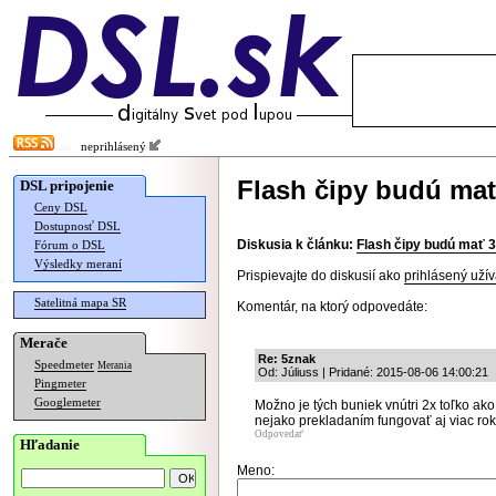
neprihlásený
Flash čipy budú ma
DSL pripojenie
Ceny DSL
Dostupnosť DSL
Diskusia k článku:
Flash čipy budú mať 
Fórum o DSL
Výsledky meraní
Prispievajte do diskusií ako
prihlásený užív
Satelitná mapa SR
Komentár, na ktorý odpovedáte:
Merače
Re: 5znak
Speedmeter
Merania
Od: Júliuss | Pridané: 2015-08-06 14:00:21
Pingmeter
Googlemeter
Možno je tých buniek vnútri 2x toľko ak
nejako prekladaním fungovať aj viac rok
Odpovedať
Hľadanie
Meno: