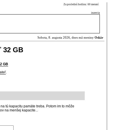
Za poslednú hodinu: 60 meraní
inzercia
Sobota, 8. augusta 2026, dnes má meniny
Oskár
ť 32 GB
32 GB
ateľ
.
o na tú kapacitu pamäte treba. Potom im to môže
ov na menšej kapacite...