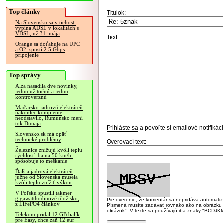
Top články
Titulok:
Na Slovensku sa v tichosti
vypína ADSL v lokalitách s
VDSL, už 31. mája
Text:
Orange sa doťahuje na UPC
a O2, spustí 2.5 Gbps
pripojenie
Top správy
Alza nasadila dve novinky,
jednu užitočnú a jednu
kontroverznú
Maďarsko jadrovú elektráreň
nakoniec kompletne
neodstavilo, Rumunsko mení
tok Dunaja
Prihláste sa
a povoľte si emailové notifiká
Slovensko.sk má opäť
technické problémy
Overovací text:
Železnice znižujú kvôli teplu
rýchlosť iba na 50 km/h,
spôsobuje to meškanie
Ďalšia jadrová elektráreň
južne od Slovenska musela
kvôli teplu znížiť výkon
V Poľsku spustili takmer
gigawatthodinové úložisko,
Pre overenie, že komentár sa nepridáva automatizov
z LiFePO4 článkov
Písmená musíte zadávať rovnako ako na obrázku veľk
obrázok". V texte sa používajú iba znaky "BC
Telekom pridal 12 GB balík
pre Easy, chce zaň 12 eur