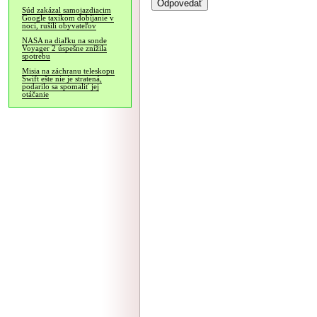
Súd zakázal samojazdiacim
Google taxíkom dobíjanie v
noci, rušili obyvateľov
NASA na diaľku na sonde
Voyager 2 úspešne znížila
spotrebu
Misia na záchranu teleskopu
Swift ešte nie je stratená,
podarilo sa spomaliť jej
otáčanie