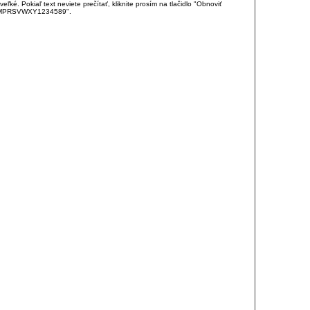
é. Pokiaľ text neviete prečítať, kliknite prosím na tlačidlo "Obnoviť
DJKMPRSVWXY1234589".