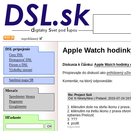
neprihlásený
Apple Watch hodinky
DSL pripojenie
Ceny DSL
Dostupnosť DSL
Diskusia k článku:
Apple Watch hodinky 
Fórum o DSL
Výsledky meraní
Prispievajte do diskusií ako
prihlásený užív
Satelitná mapa SR
Komentár, na ktorý odpovedáte:
Merače
Re: Project Soli
Speedmeter
Merania
Od: K-NinetyNine | Pridané: 2015-07-24 19:
Pingmeter
Googlemeter
1. kliknutim dole na stvrtu ikonu z prava 
2. kliknutim na tretiu ikonu z prava otvo
vyberies Prelozit.
Hľadanie
3. ???
4. profit
Odpovedať