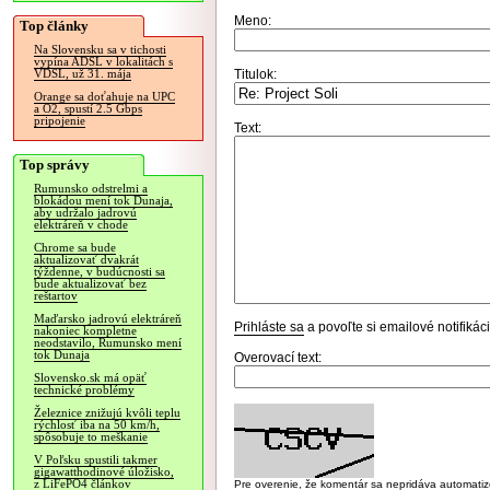
Meno:
Top články
Na Slovensku sa v tichosti
vypína ADSL v lokalitách s
Titulok:
VDSL, už 31. mája
Orange sa doťahuje na UPC
a O2, spustí 2.5 Gbps
pripojenie
Text:
Top správy
Rumunsko odstrelmi a
blokádou mení tok Dunaja,
aby udržalo jadrovú
elektráreň v chode
Chrome sa bude
aktualizovať dvakrát
týždenne, v budúcnosti sa
bude aktualizovať bez
reštartov
Maďarsko jadrovú elektráreň
Prihláste sa
a povoľte si emailové notifiká
nakoniec kompletne
neodstavilo, Rumunsko mení
tok Dunaja
Overovací text:
Slovensko.sk má opäť
technické problémy
Železnice znižujú kvôli teplu
rýchlosť iba na 50 km/h,
spôsobuje to meškanie
V Poľsku spustili takmer
gigawatthodinové úložisko,
z LiFePO4 článkov
Pre overenie, že komentár sa nepridáva automatizov