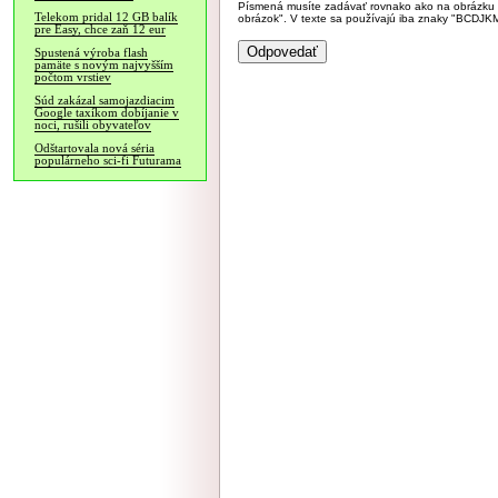
Písmená musíte zadávať rovnako ako na obrázku veľk
Telekom pridal 12 GB balík
obrázok". V texte sa používajú iba znaky "BC
pre Easy, chce zaň 12 eur
Spustená výroba flash
pamäte s novým najvyšším
počtom vrstiev
Súd zakázal samojazdiacim
Google taxíkom dobíjanie v
noci, rušili obyvateľov
Odštartovala nová séria
populárneho sci-fi Futurama