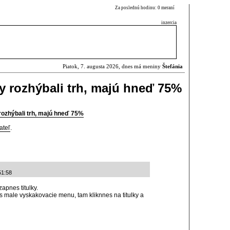
Za poslednú hodinu: 0 meraní
inzercia
Piatok, 7. augusta 2026, dnes má meniny
Štefánia
 rozhýbali trh, majú hneď 75%
rozhýbali trh, majú hneď 75%
ateľ
.
51:58
zapnes titulky.
ris male vyskakovacie menu, tam kliknnes na titulky a