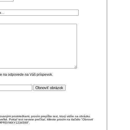
cie na odpovede na Váš príspevok.
anými prostriedkami, prosím prepíšte text, ktorý vidíte na obrázku.
é. Pokiaľ text neviete prečítať, kliknite prosím na tlačidlo "Obnoviť
DJKMPRSVWXY1234589".