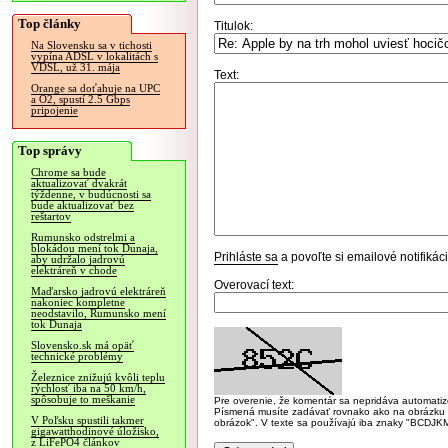
Top články
Titulok:
Na Slovensku sa v tichosti
vypína ADSL v lokalitách s
VDSL, už 31. mája
Text:
Orange sa doťahuje na UPC
a O2, spustí 2.5 Gbps
pripojenie
Top správy
Chrome sa bude
aktualizovať dvakrát
týždenne, v budúcnosti sa
bude aktualizovať bez
reštartov
Rumunsko odstrelmi a
blokádou mení tok Dunaja,
Prihláste sa
a povoľte si emailové notifiká
aby udržalo jadrovú
elektráreň v chode
Overovací text:
Maďarsko jadrovú elektráreň
nakoniec kompletne
neodstavilo, Rumunsko mení
tok Dunaja
Slovensko.sk má opäť
technické problémy
Železnice znižujú kvôli teplu
rýchlosť iba na 50 km/h,
spôsobuje to meškanie
Pre overenie, že komentár sa nepridáva automatizov
Písmená musíte zadávať rovnako ako na obrázku veľk
V Poľsku spustili takmer
obrázok". V texte sa používajú iba znaky "BC
gigawatthodinové úložisko,
z LiFePO4 článkov