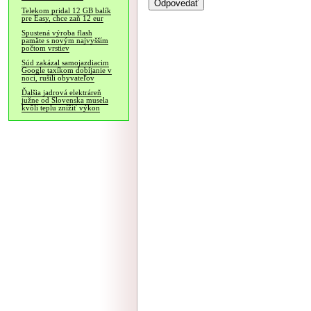
Telekom pridal 12 GB balík
pre Easy, chce zaň 12 eur
Spustená výroba flash
pamäte s novým najvyšším
počtom vrstiev
Súd zakázal samojazdiacim
Google taxíkom dobíjanie v
noci, rušili obyvateľov
Ďalšia jadrová elektráreň
južne od Slovenska musela
kvôli teplu znížiť výkon