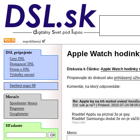
neprihlásený
Apple Watch hodinky
DSL pripojenie
Ceny DSL
Dostupnosť DSL
Diskusia k článku:
Apple Watch hodinky 
Fórum o DSL
Výsledky meraní
Prispievajte do diskusií ako
prihlásený užív
Satelitná mapa SR
Komentár, na ktorý odpovedáte:
Merače
Re: Apple by na trh mohol uviesť hocičo.
Speedmeter
Merania
Od: sak ja ne? | Pridané: 2015-07-24 08:05:
Pingmeter
Googlemeter
Riaditeľ Applu sa priznal že je gay.
Riaditeľ Samsungu dodal že on je väčší
Odpovedať
Hľadanie
Meno: