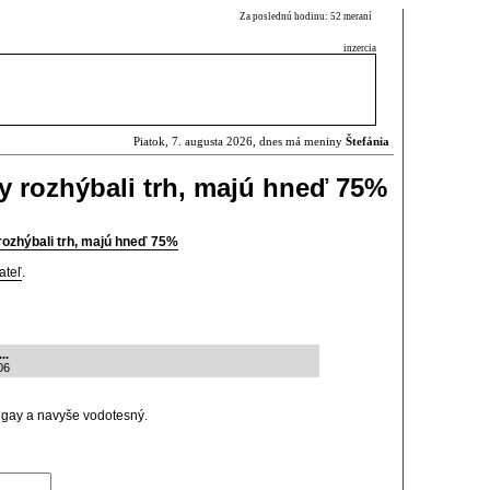
Za poslednú hodinu: 52 meraní
inzercia
Piatok, 7. augusta 2026, dnes má meniny
Štefánia
 rozhýbali trh, majú hneď 75%
rozhýbali trh, majú hneď 75%
ateľ
.
..
06
 gay a navyše vodotesný.