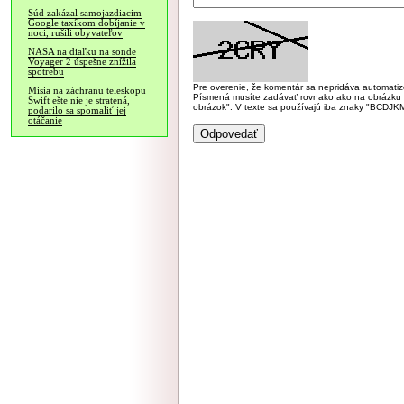
Súd zakázal samojazdiacim
Google taxíkom dobíjanie v
noci, rušili obyvateľov
NASA na diaľku na sonde
Voyager 2 úspešne znížila
spotrebu
Pre overenie, že komentár sa nepridáva automatizov
Misia na záchranu teleskopu
Písmená musíte zadávať rovnako ako na obrázku veľk
Swift ešte nie je stratená,
obrázok". V texte sa používajú iba znaky "BC
podarilo sa spomaliť jej
otáčanie