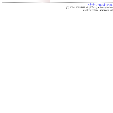
NÁVŠTEVNOSŤ
|
INZE
(C) 2004, 2005 DSL.sk | Všetky práva vyhradené
Všetky uvedené informácie sú b