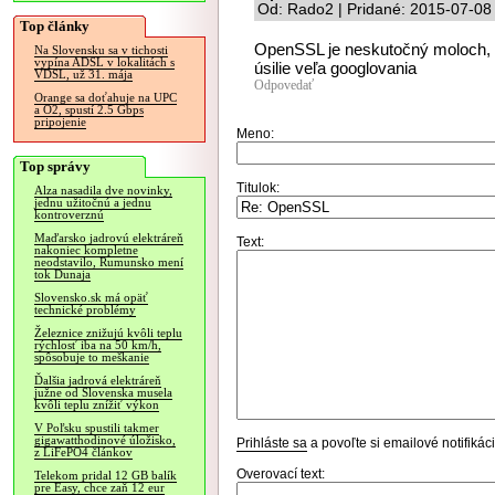
Od: Rado2 | Pridané: 2015-07-08
Top články
OpenSSL je neskutočný moloch, u
Na Slovensku sa v tichosti
vypína ADSL v lokalitách s
úsilie veľa googlovania
VDSL, už 31. mája
Odpovedať
Orange sa doťahuje na UPC
a O2, spustí 2.5 Gbps
pripojenie
Meno:
Top správy
Titulok:
Alza nasadila dve novinky,
jednu užitočnú a jednu
kontroverznú
Maďarsko jadrovú elektráreň
Text:
nakoniec kompletne
neodstavilo, Rumunsko mení
tok Dunaja
Slovensko.sk má opäť
technické problémy
Železnice znižujú kvôli teplu
rýchlosť iba na 50 km/h,
spôsobuje to meškanie
Ďalšia jadrová elektráreň
južne od Slovenska musela
kvôli teplu znížiť výkon
V Poľsku spustili takmer
gigawatthodinové úložisko,
Prihláste sa
a povoľte si emailové notifiká
z LiFePO4 článkov
Overovací text:
Telekom pridal 12 GB balík
pre Easy, chce zaň 12 eur