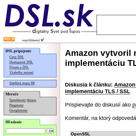
neprihlásený
Amazon vytvoril 
DSL pripojenie
Ceny DSL
implementáciu T
Dostupnosť DSL
Fórum o DSL
Výsledky meraní
Satelitná mapa SR
Diskusia k článku:
Amazon 
implementáciu TLS / SSL
Merače
Speedmeter
Merania
Prispievajte do diskusií ako
p
Pingmeter
Googlemeter
Komentár, na ktorý odpovedá
Hľadanie
OpenSSL