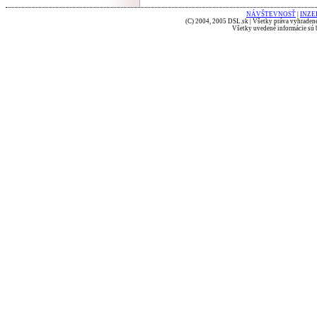
NÁVŠTEVNOSŤ
|
INZE
(C) 2004, 2005 DSL.sk | Všetky práva vyhradené
Všetky uvedené informácie sú b