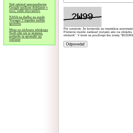
Súd zakázal samojazdiacim
Google taxíkom dobíjanie v
noci, rušili obyvateľov
NASA na diaľku na sonde
Voyager 2 úspešne znížila
spotrebu
Pre overenie, že komentár sa nepridáva automatizov
Misia na záchranu teleskopu
Písmená musíte zadávať rovnako ako na obrázku veľk
Swift ešte nie je stratená,
obrázok". V texte sa používajú iba znaky "BC
podarilo sa spomaliť jej
otáčanie