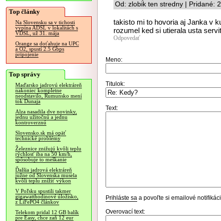
Od: zlobik ten stredny | Pridané:
Top články
takisto mi to hovoria aj Janka v 
Na Slovensku sa v tichosti
vypína ADSL v lokalitách s
rozumel ked si utierala usta servi
VDSL, už 31. mája
Odpovedať
Orange sa doťahuje na UPC
a O2, spustí 2.5 Gbps
pripojenie
Meno:
Top správy
Titulok:
Maďarsko jadrovú elektráreň
nakoniec kompletne
neodstavilo, Rumunsko mení
tok Dunaja
Text:
Alza nasadila dve novinky,
jednu užitočnú a jednu
kontroverznú
Slovensko.sk má opäť
technické problémy
Železnice znižujú kvôli teplu
rýchlosť iba na 50 km/h,
spôsobuje to meškanie
Ďalšia jadrová elektráreň
južne od Slovenska musela
kvôli teplu znížiť výkon
V Poľsku spustili takmer
gigawatthodinové úložisko,
Prihláste sa
a povoľte si emailové notifiká
z LiFePO4 článkov
Overovací text:
Telekom pridal 12 GB balík
pre Easy, chce zaň 12 eur