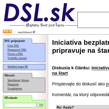
neprihlásený
Iniciatíva bezpl
DSL pripojenie
Ceny DSL
pripravuje na štar
Dostupnosť DSL
Fórum o DSL
Výsledky meraní
Satelitná mapa SR
Diskusia k článku:
Iniciatí
na štart
Merače
Speedmeter
Merania
Prispievajte do diskusií ako
p
Pingmeter
Googlemeter
Komentár, na ktorý odpovedá
Hľadanie
Re: Kedy?