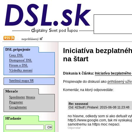
neprihlásený
Iniciatíva bezplatné
DSL pripojenie
Ceny DSL
na štart
Dostupnosť DSL
Fórum o DSL
Výsledky meraní
Diskusia k článku:
Iniciatíva bezplatného
Satelitná mapa SR
Prispievajte do diskusií ako
prihlásený užív
Komentár, na ktorý odpovedáte:
Merače
Speedmeter
Merania
Pingmeter
Re: sssssssl
Googlemeter
Od: 423sdf | Pridané: 2015-06-08 11:23:48
no hlavne, odkedy som si ako defualt vy
Hľadanie
httpS://www.google.com, tak mi vyskaku
samotnemu sa https moc nepaci.
Odpovedať