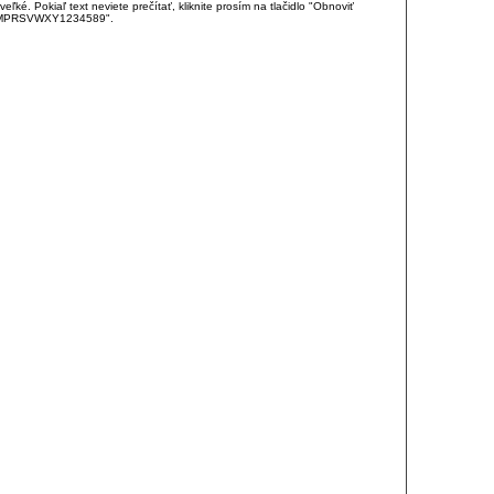
é. Pokiaľ text neviete prečítať, kliknite prosím na tlačidlo "Obnoviť
DJKMPRSVWXY1234589".