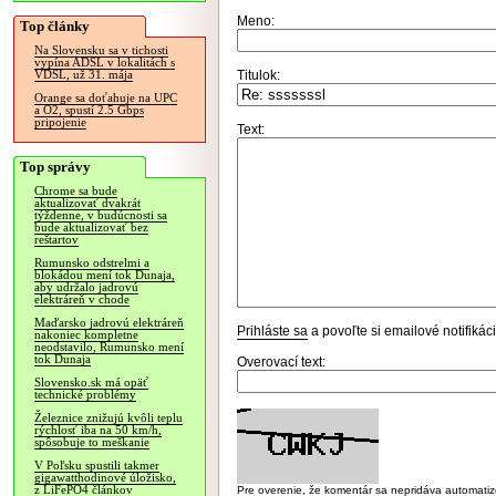
Meno:
Top články
Na Slovensku sa v tichosti
vypína ADSL v lokalitách s
Titulok:
VDSL, už 31. mája
Orange sa doťahuje na UPC
a O2, spustí 2.5 Gbps
pripojenie
Text:
Top správy
Chrome sa bude
aktualizovať dvakrát
týždenne, v budúcnosti sa
bude aktualizovať bez
reštartov
Rumunsko odstrelmi a
blokádou mení tok Dunaja,
aby udržalo jadrovú
elektráreň v chode
Maďarsko jadrovú elektráreň
Prihláste sa
a povoľte si emailové notifiká
nakoniec kompletne
neodstavilo, Rumunsko mení
tok Dunaja
Overovací text:
Slovensko.sk má opäť
technické problémy
Železnice znižujú kvôli teplu
rýchlosť iba na 50 km/h,
spôsobuje to meškanie
V Poľsku spustili takmer
gigawatthodinové úložisko,
z LiFePO4 článkov
Pre overenie, že komentár sa nepridáva automatizov