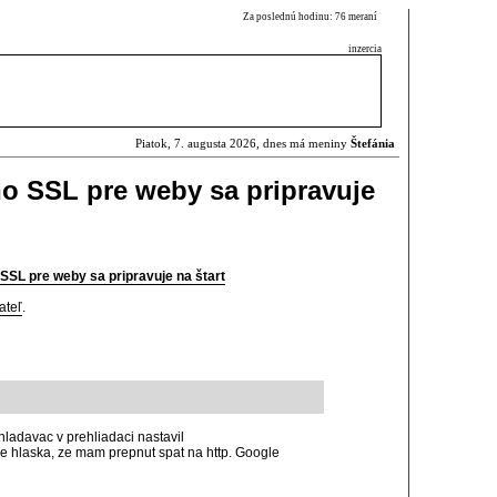
Za poslednú hodinu: 76 meraní
inzercia
Piatok, 7. augusta 2026, dnes má meniny
Štefánia
ho SSL pre weby sa pripravuje
 SSL pre weby sa pripravuje na štart
ateľ
.
hladavac v prehliadaci nastavil
je hlaska, ze mam prepnut spat na http. Google