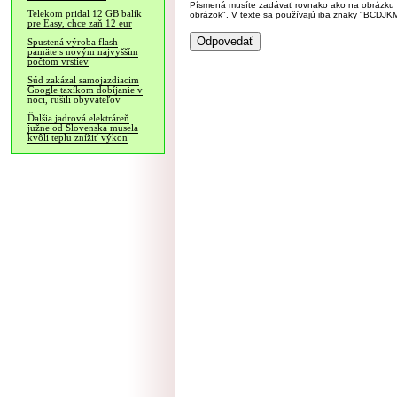
Písmená musíte zadávať rovnako ako na obrázku veľk
Telekom pridal 12 GB balík
obrázok". V texte sa používajú iba znaky "BC
pre Easy, chce zaň 12 eur
Spustená výroba flash
pamäte s novým najvyšším
počtom vrstiev
Súd zakázal samojazdiacim
Google taxíkom dobíjanie v
noci, rušili obyvateľov
Ďalšia jadrová elektráreň
južne od Slovenska musela
kvôli teplu znížiť výkon