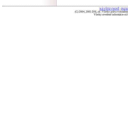
NÁVŠTEVNOSŤ
|
INZE
(C) 2004, 2005 DSL.sk | Všetky práva vyhradené
Všetky uvedené informácie sú b