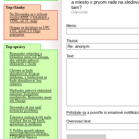
a miesto v prvom rade na sledov
tam?
Top články
Odpovedať
Na Slovensku sa v tichosti
vypína ADSL v lokalitách s
VDSL, už 31. mája
Meno:
Orange sa doťahuje na UPC
a O2, spustí 2.5 Gbps
pripojenie
Titulok:
Top správy
Rumunsko odstrelmi a
Text:
blokádou mení tok Dunaja,
aby udržalo jadrovú
elektráreň v chode
Chrome sa bude
aktualizovať dvakrát
týždenne, v budúcnosti sa
bude aktualizovať bez
reštartov
Maďarsko jadrovú elektráreň
nakoniec kompletne
neodstavilo, Rumunsko mení
tok Dunaja
Slovensko.sk má opäť
technické problémy
Prihláste sa
a povoľte si emailové notifiká
Železnice znižujú kvôli teplu
rýchlosť iba na 50 km/h,
Overovací text:
spôsobuje to meškanie
V Poľsku spustili takmer
gigawatthodinové úložisko,
z LiFePO4 článkov