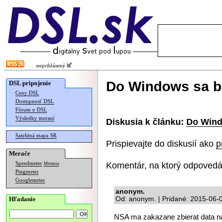
neprihlásený
Do Windows sa b
DSL pripojenie
Ceny DSL
Dostupnosť DSL
Fórum o DSL
Výsledky meraní
Diskusia k článku:
Do Wind
Satelitná mapa SR
Prispievajte do diskusií ako
p
Merače
Komentár, na ktorý odpovedá
Speedmeter
Merania
Pingmeter
Googlemeter
anonym.
Hľadanie
Od: anonym. | Pridané: 2015-06-
NSA ma zakazane zbierat data na