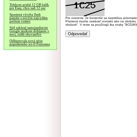
Telekom pridal 12 GB balík
pre Easy, chce zaň 12 eur
Spustená výroba flash
pamäte s novým najvyšším
Pre overenie, že komentár sa nepridáva automatizov
počtom vrstiev
Písmená musíte zadávať rovnako ako na obrázku veľk
obrázok". V texte sa používajú iba znaky "BC
Súd zakázal samojazdiacim
Google taxíkom dobíjanie v
noci, rušili obyvateľov
Odštartovala nová séria
populárneho sci-fi Futurama