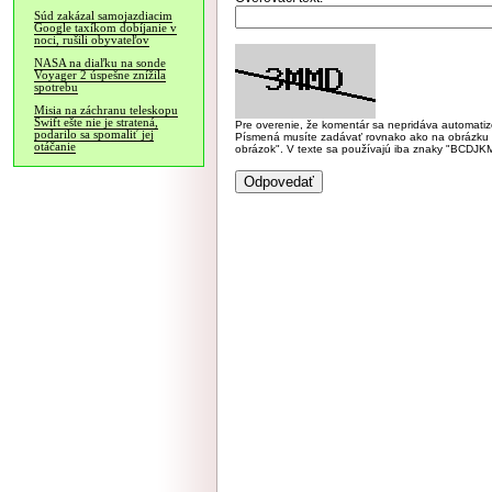
Súd zakázal samojazdiacim
Google taxíkom dobíjanie v
noci, rušili obyvateľov
NASA na diaľku na sonde
Voyager 2 úspešne znížila
spotrebu
Misia na záchranu teleskopu
Swift ešte nie je stratená,
Pre overenie, že komentár sa nepridáva automatizov
podarilo sa spomaliť jej
Písmená musíte zadávať rovnako ako na obrázku veľk
otáčanie
obrázok". V texte sa používajú iba znaky "BC