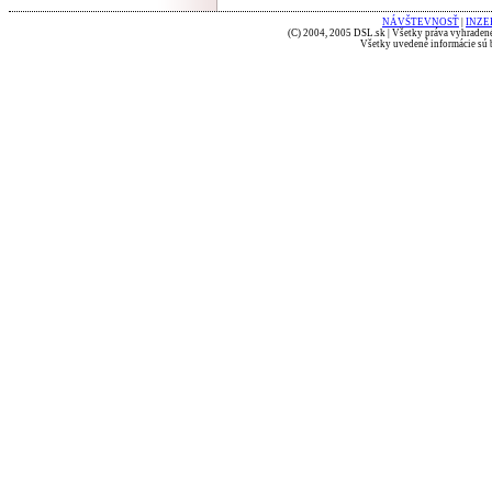
NÁVŠTEVNOSŤ
|
INZE
(C) 2004, 2005 DSL.sk | Všetky práva vyhradené
Všetky uvedené informácie sú b