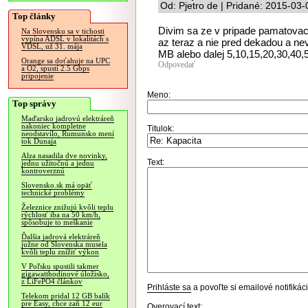
Od: Pjetro de | Pridané: 2015-03
Top články
Divim sa ze v pripade pamatovach
Na Slovensku sa v tichosti
vypína ADSL v lokalitách s
az teraz a nie pred dekadou a ne
VDSL, už 31. mája
MB alebo dalej 5,10,15,20,30,40,
Orange sa doťahuje na UPC
Odpovedať
a O2, spustí 2.5 Gbps
pripojenie
Meno:
Top správy
Maďarsko jadrovú elektráreň
nakoniec kompletne
Titulok:
neodstavilo, Rumunsko mení
tok Dunaja
Alza nasadila dve novinky,
Text:
jednu užitočnú a jednu
kontroverznú
Slovensko.sk má opäť
technické problémy
Železnice znižujú kvôli teplu
rýchlosť iba na 50 km/h,
spôsobuje to meškanie
Ďalšia jadrová elektráreň
južne od Slovenska musela
kvôli teplu znížiť výkon
V Poľsku spustili takmer
gigawatthodinové úložisko,
z LiFePO4 článkov
Prihláste sa
a povoľte si emailové notifiká
Telekom pridal 12 GB balík
pre Easy, chce zaň 12 eur
Overovací text: