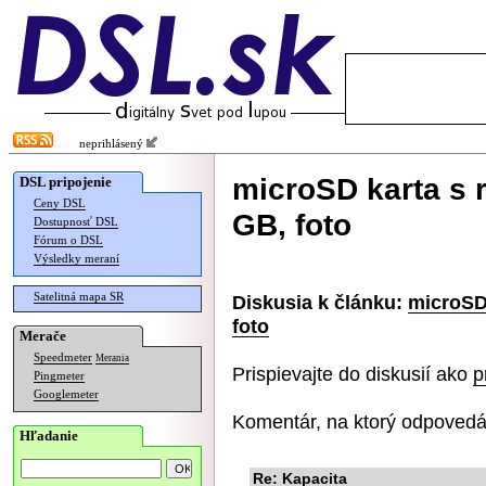
neprihlásený
microSD karta s 
DSL pripojenie
Ceny DSL
GB, foto
Dostupnosť DSL
Fórum o DSL
Výsledky meraní
Satelitná mapa SR
Diskusia k článku:
microSD
foto
Merače
Speedmeter
Merania
Prispievajte do diskusií ako
p
Pingmeter
Googlemeter
Komentár, na ktorý odpovedá
Hľadanie
Re: Kapacita