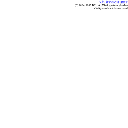
NÁVŠTEVNOSŤ
|
INZE
(C) 2004, 2005 DSL.sk | Všetky práva vyhradené
Všetky uvedené informácie sú b