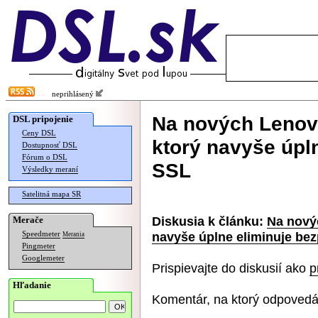
neprihlásený
Na nových Lenov
DSL pripojenie
Ceny DSL
ktorý navyše úpl
Dostupnosť DSL
Fórum o DSL
SSL
Výsledky meraní
Satelitná mapa SR
Diskusia k článku:
Na nový
Merače
navyše úplne eliminuje be
Speedmeter
Merania
Pingmeter
Googlemeter
Prispievajte do diskusií ako
p
Hľadanie
Komentár, na ktorý odpovedá