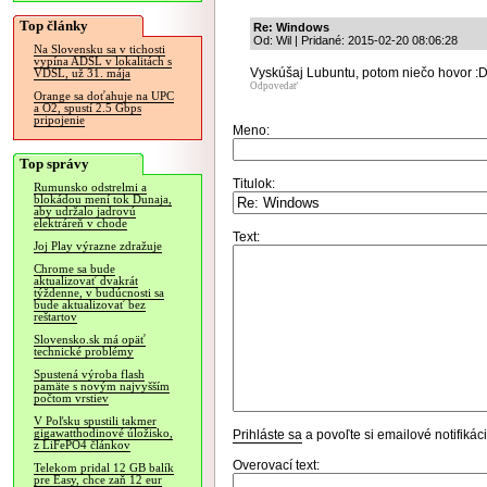
Top články
Re: Windows
Od: Wil | Pridané: 2015-02-20 08:06:28
Na Slovensku sa v tichosti
vypína ADSL v lokalitách s
Vyskúšaj Lubuntu, potom niečo hovor :
VDSL, už 31. mája
Odpovedať
Orange sa doťahuje na UPC
a O2, spustí 2.5 Gbps
pripojenie
Meno:
Top správy
Titulok:
Rumunsko odstrelmi a
blokádou mení tok Dunaja,
aby udržalo jadrovú
elektráreň v chode
Text:
Joj Play výrazne zdražuje
Chrome sa bude
aktualizovať dvakrát
týždenne, v budúcnosti sa
bude aktualizovať bez
reštartov
Slovensko.sk má opäť
technické problémy
Spustená výroba flash
pamäte s novým najvyšším
počtom vrstiev
V Poľsku spustili takmer
gigawatthodinové úložisko,
Prihláste sa
a povoľte si emailové notifiká
z LiFePO4 článkov
Overovací text:
Telekom pridal 12 GB balík
pre Easy, chce zaň 12 eur