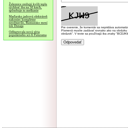
Železnice znižujú kvôli teplu
rýchlosť iba na 50 km/h,
spôsobuje to meškanie
Maďarsko jadrovú elektráreň
nakoniec kompletne
neodstavilo, Rumunsko mení
tok Dunaja
Pre overenie, že komentár sa nepridáva automatizov
Písmená musíte zadávať rovnako ako na obrázku veľk
Odštartovala nová séria
obrázok". V texte sa používajú iba znaky "BC
populárneho sci-fi Futurama