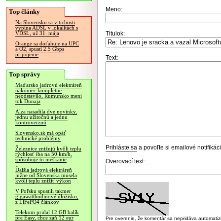
Meno:
Top články
Na Slovensku sa v tichosti
vypína ADSL v lokalitách s
Titulok:
VDSL, už 31. mája
Orange sa doťahuje na UPC
a O2, spustí 2.5 Gbps
pripojenie
Text:
Top správy
Maďarsko jadrovú elektráreň
nakoniec kompletne
neodstavilo, Rumunsko mení
tok Dunaja
Alza nasadila dve novinky,
jednu užitočnú a jednu
kontroverznú
Slovensko.sk má opäť
technické problémy
Prihláste sa
a povoľte si emailové notifiká
Železnice znižujú kvôli teplu
rýchlosť iba na 50 km/h,
spôsobuje to meškanie
Overovací text:
Ďalšia jadrová elektráreň
južne od Slovenska musela
kvôli teplu znížiť výkon
V Poľsku spustili takmer
gigawatthodinové úložisko,
z LiFePO4 článkov
Telekom pridal 12 GB balík
pre Easy, chce zaň 12 eur
Pre overenie, že komentár sa nepridáva automatizov