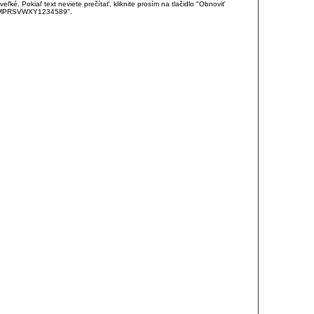
é. Pokiaľ text neviete prečítať, kliknite prosím na tlačidlo "Obnoviť
DJKMPRSVWXY1234589".