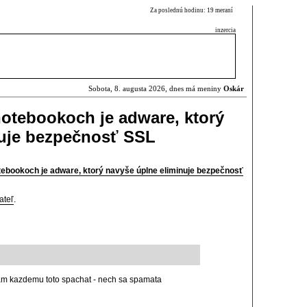
Za poslednú hodinu: 19 meraní
inzercia
Sobota, 8. augusta 2026, dnes má meniny
Oskár
otebookoch je adware, ktorý
nuje bezpečnosť SSL
ebookoch je adware, ktorý navyše úplne eliminuje bezpečnosť
ateľ
.
am kazdemu toto spachat - nech sa spamata