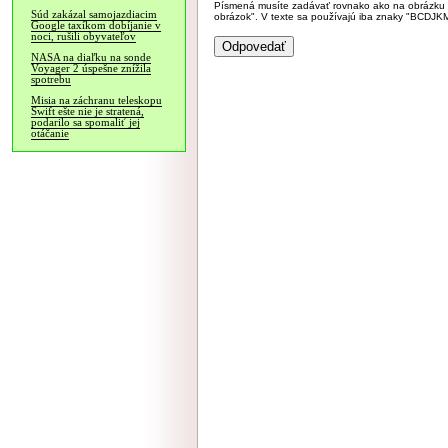
Písmená musíte zadávať rovnako ako na obrázku veľk
Súd zakázal samojazdiacim
obrázok". V texte sa používajú iba znaky "BC
Google taxíkom dobíjanie v
noci, rušili obyvateľov
NASA na diaľku na sonde
Voyager 2 úspešne znížila
spotrebu
Misia na záchranu teleskopu
Swift ešte nie je stratená,
podarilo sa spomaliť jej
otáčanie