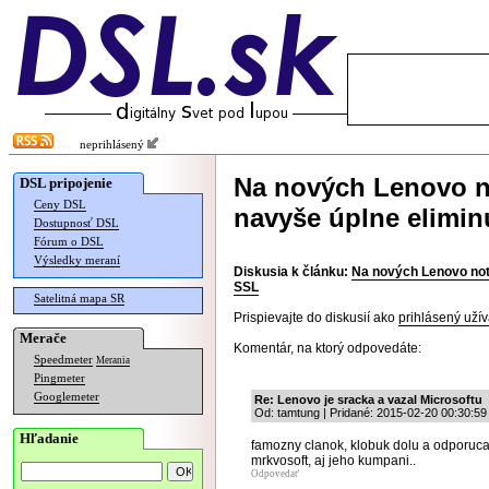
neprihlásený
Na nových Lenovo n
DSL pripojenie
Ceny DSL
navyše úplne elimi
Dostupnosť DSL
Fórum o DSL
Výsledky meraní
Diskusia k článku:
Na nových Lenovo not
SSL
Satelitná mapa SR
Prispievajte do diskusií ako
prihlásený užív
Merače
Komentár, na ktorý odpovedáte:
Speedmeter
Merania
Pingmeter
Googlemeter
Re: Lenovo je sracka a vazal Microsoftu
Od: tamtung | Pridané: 2015-02-20 00:30:59
Hľadanie
famozny clanok, klobuk dolu a odporuc
mrkvosoft, aj jeho kumpani..
Odpovedať