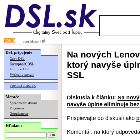
neprihlásený
Na nových Lenov
DSL pripojenie
Ceny DSL
ktorý navyše úpl
Dostupnosť DSL
Fórum o DSL
SSL
Výsledky meraní
Satelitná mapa SR
Diskusia k článku:
Na nový
Merače
navyše úplne eliminuje be
Speedmeter
Merania
Pingmeter
Googlemeter
Prispievajte do diskusií ako
p
Hľadanie
Komentár, na ktorý odpovedá