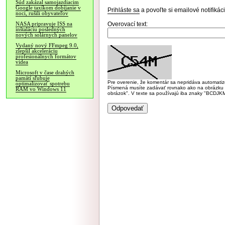
Súd zakázal samojazdiacim
Google taxíkom dobíjanie v
Prihláste sa
a povoľte si emailové notifiká
noci, rušili obyvateľov
Overovací text:
NASA pripravuje ISS na
inštaláciu posledných
nových solárnych panelov
Vydaný nový FFmpeg 9.0,
zlepšil akceleráciu
profesionálnych formátov
videa
Microsoft v čase drahých
pamätí sľubuje
Pre overenie, že komentár sa nepridáva automatizov
optimalizovať spotrebu
Písmená musíte zadávať rovnako ako na obrázku veľk
RAM vo Windows 11
obrázok". V texte sa používajú iba znaky "BC