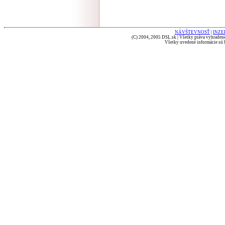
NÁVŠTEVNOSŤ
|
INZE
(C) 2004, 2005 DSL.sk | Všetky práva vyhradené
Všetky uvedené informácie sú b