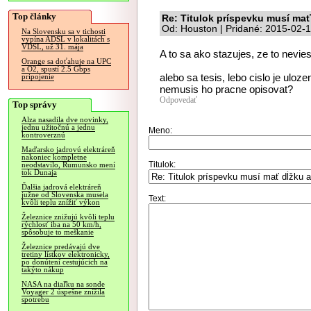
Top články
Re: Titulok príspevku musí mať
Od: Houston | Pridané: 2015-02-
Na Slovensku sa v tichosti
vypína ADSL v lokalitách s
VDSL, už 31. mája
A to sa ako stazujes, ze to nevies
Orange sa doťahuje na UPC
a O2, spustí 2.5 Gbps
alebo sa tesis, lebo cislo je ulo
pripojenie
nemusis ho pracne opisovat?
Odpovedať
Top správy
Alza nasadila dve novinky,
jednu užitočnú a jednu
Meno:
kontroverznú
Maďarsko jadrovú elektráreň
nakoniec kompletne
Titulok:
neodstavilo, Rumunsko mení
tok Dunaja
Ďalšia jadrová elektráreň
južne od Slovenska musela
Text:
kvôli teplu znížiť výkon
Železnice znižujú kvôli teplu
rýchlosť iba na 50 km/h,
spôsobuje to meškanie
Železnice predávajú dve
tretiny lístkov elektronicky,
po donútení cestujúcich na
takýto nákup
NASA na diaľku na sonde
Voyager 2 úspešne znížila
spotrebu