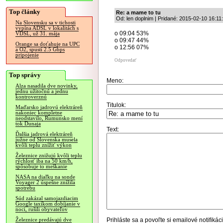
Top články
Re: a mame to tu
Od: len doplnim | Pridané: 2015-02-10 16:11
Na Slovensku sa v tichosti
vypína ADSL v lokalitách s
o 09:04 53%
VDSL, už 31. mája
o 09:47 44%
Orange sa doťahuje na UPC
o 12:56 07%
a O2, spustí 2.5 Gbps
pripojenie
Odpovedať
Top správy
Meno:
Alza nasadila dve novinky,
jednu užitočnú a jednu
kontroverznú
Titulok:
Maďarsko jadrovú elektráreň
nakoniec kompletne
neodstavilo, Rumunsko mení
tok Dunaja
Text:
Ďalšia jadrová elektráreň
južne od Slovenska musela
kvôli teplu znížiť výkon
Železnice znižujú kvôli teplu
rýchlosť iba na 50 km/h,
spôsobuje to meškanie
NASA na diaľku na sonde
Voyager 2 úspešne znížila
spotrebu
Súd zakázal samojazdiacim
Google taxíkom dobíjanie v
noci, rušili obyvateľov
Prihláste sa
a povoľte si emailové notifiká
Železnice predávajú dve