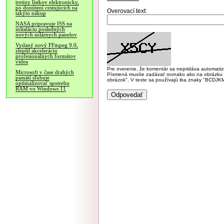
tretiny lístkov elektronicky,
po donútení cestujúcich na
Overovací text:
takýto nákup
NASA pripravuje ISS na
inštaláciu posledných
nových solárnych panelov
Vydaný nový FFmpeg 9.0,
zlepšil akceleráciu
profesionálnych formátov
videa
Pre overenie, že komentár sa nepridáva automatizov
Microsoft v čase drahých
Písmená musíte zadávať rovnako ako na obrázku veľk
pamätí sľubuje
obrázok". V texte sa používajú iba znaky "BC
optimalizovať spotrebu
RAM vo Windows 11