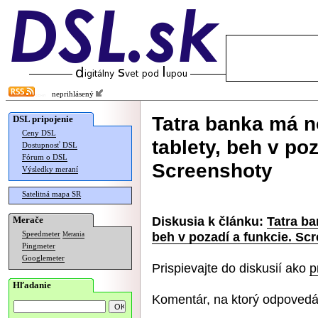
neprihlásený
Tatra banka má no
DSL pripojenie
Ceny DSL
tablety, beh v poz
Dostupnosť DSL
Fórum o DSL
Screenshoty
Výsledky meraní
Satelitná mapa SR
Diskusia k článku:
Tatra ba
Merače
beh v pozadí a funkcie. Sc
Speedmeter
Merania
Pingmeter
Googlemeter
Prispievajte do diskusií ako
p
Hľadanie
Komentár, na ktorý odpovedá