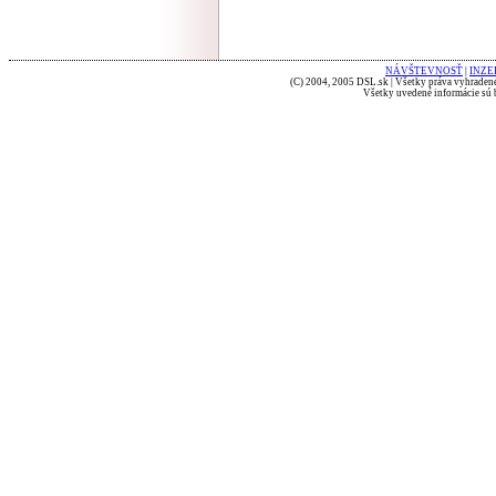
NÁVŠTEVNOSŤ
|
INZE
(C) 2004, 2005 DSL.sk | Všetky práva vyhradené
Všetky uvedené informácie sú b