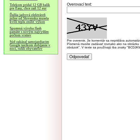
Overovací text:
Telekom pridal 12 GB balík
pre Easy, chce zaň 12 eur
Ďalšia jadrová elektráreň
južne od Slovenska musela
kvôli teplu znížiť výkon
Spustená výroba flash
pamäte s novým najvyšším
počtom vrstiev
Pre overenie, že komentár sa nepridáva automatizov
Súd zakázal samojazdiacim
Písmená musíte zadávať rovnako ako na obrázku veľk
Google taxíkom dobíjanie v
obrázok". V texte sa používajú iba znaky "BC
noci, rušili obyvateľov