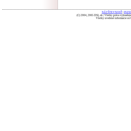
NÁVŠTEVNOSŤ
|
INZE
(C) 2004, 2005 DSL.sk | Všetky práva vyhradené
Všetky uvedené informácie sú b