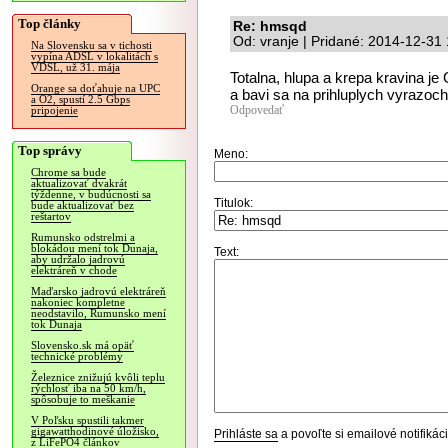
Top články
Re: hmsqd
Od: vranje | Pridané: 2014-12-31
Na Slovensku sa v tichosti
vypína ADSL v lokalitách s
VDSL, už 31. mája
Totalna, hlupa a krepa kravina je
Orange sa doťahuje na UPC
a bavi sa na prihluplych vyrazoc
a O2, spustí 2.5 Gbps
Odpovedať
pripojenie
Top správy
Meno:
Chrome sa bude
aktualizovať dvakrát
týždenne, v budúcnosti sa
Titulok:
bude aktualizovať bez
reštartov
Rumunsko odstrelmi a
blokádou mení tok Dunaja,
Text:
aby udržalo jadrovú
elektráreň v chode
Maďarsko jadrovú elektráreň
nakoniec kompletne
neodstavilo, Rumunsko mení
tok Dunaja
Slovensko.sk má opäť
technické problémy
Železnice znižujú kvôli teplu
rýchlosť iba na 50 km/h,
spôsobuje to meškanie
V Poľsku spustili takmer
gigawatthodinové úložisko,
Prihláste sa
a povoľte si emailové notifiká
z LiFePO4 článkov