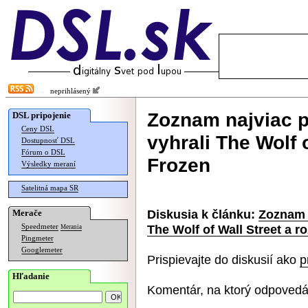
neprihlásený
Zoznam najviac p
DSL pripojenie
Ceny DSL
vyhrali The Wolf 
Dostupnosť DSL
Fórum o DSL
Frozen
Výsledky meraní
Satelitná mapa SR
Diskusia k článku:
Zoznam n
Merače
The Wolf of Wall Street a r
Speedmeter
Merania
Pingmeter
Googlemeter
Prispievajte do diskusií ako
p
Hľadanie
Komentár, na ktorý odpovedá