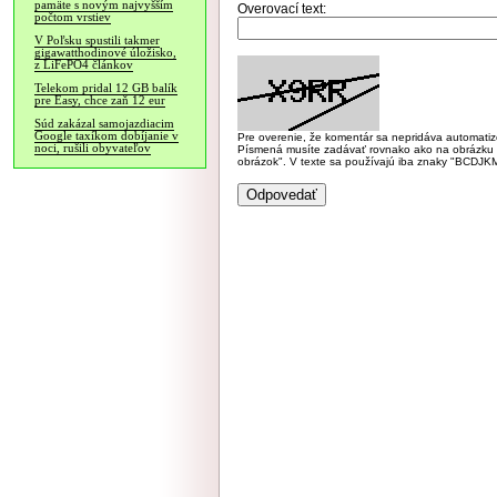
pamäte s novým najvyšším
Overovací text:
počtom vrstiev
V Poľsku spustili takmer
gigawatthodinové úložisko,
z LiFePO4 článkov
Telekom pridal 12 GB balík
pre Easy, chce zaň 12 eur
Súd zakázal samojazdiacim
Google taxíkom dobíjanie v
Pre overenie, že komentár sa nepridáva automatizov
noci, rušili obyvateľov
Písmená musíte zadávať rovnako ako na obrázku veľk
obrázok". V texte sa používajú iba znaky "BC