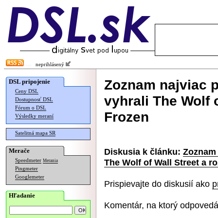
neprihlásený
Zoznam najviac p
DSL pripojenie
Ceny DSL
vyhrali The Wolf 
Dostupnosť DSL
Fórum o DSL
Frozen
Výsledky meraní
Satelitná mapa SR
Diskusia k článku:
Zoznam n
Merače
The Wolf of Wall Street a r
Speedmeter
Merania
Pingmeter
Googlemeter
Prispievajte do diskusií ako
p
Hľadanie
Komentár, na ktorý odpovedá