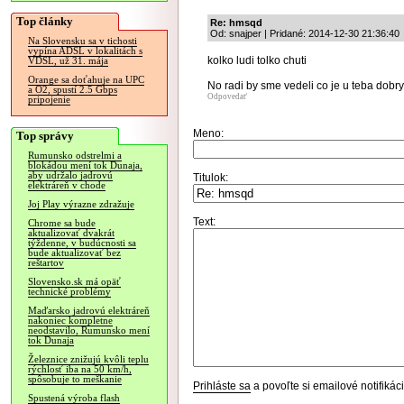
Top články
Re: hmsqd
Od: snajper | Pridané: 2014-12-30 21:36:40
Na Slovensku sa v tichosti
vypína ADSL v lokalitách s
kolko ludi tolko chuti
VDSL, už 31. mája
Orange sa doťahuje na UPC
No radi by sme vedeli co je u teba dobry
a O2, spustí 2.5 Gbps
Odpovedať
pripojenie
Meno:
Top správy
Rumunsko odstrelmi a
blokádou mení tok Dunaja,
aby udržalo jadrovú
Titulok:
elektráreň v chode
Joj Play výrazne zdražuje
Text:
Chrome sa bude
aktualizovať dvakrát
týždenne, v budúcnosti sa
bude aktualizovať bez
reštartov
Slovensko.sk má opäť
technické problémy
Maďarsko jadrovú elektráreň
nakoniec kompletne
neodstavilo, Rumunsko mení
tok Dunaja
Železnice znižujú kvôli teplu
rýchlosť iba na 50 km/h,
spôsobuje to meškanie
Prihláste sa
a povoľte si emailové notifiká
Spustená výroba flash