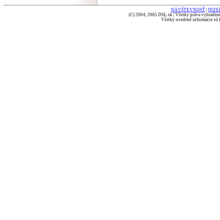
NÁVŠTEVNOSŤ
|
INZE
(C) 2004, 2005 DSL.sk | Všetky práva vyhradené
Všetky uvedené informácie sú b