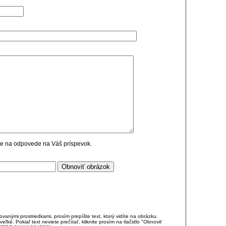
cie na odpovede na Váš príspevok.
anými prostriedkami, prosím prepíšte text, ktorý vidíte na obrázku.
é. Pokiaľ text neviete prečítať, kliknite prosím na tlačidlo "Obnoviť