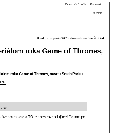
Za poslednú hodinu: 18 meraní
inzercia
Piatok, 7. augusta 2026, dnes má meniny
Štefánia
eriálom roka Game of Thrones,
iálom roka Game of Thrones, návrat South Parku
ateľ
.
17:48
 správnom misete a TO je dnes rozhodujúce! Čo tam po