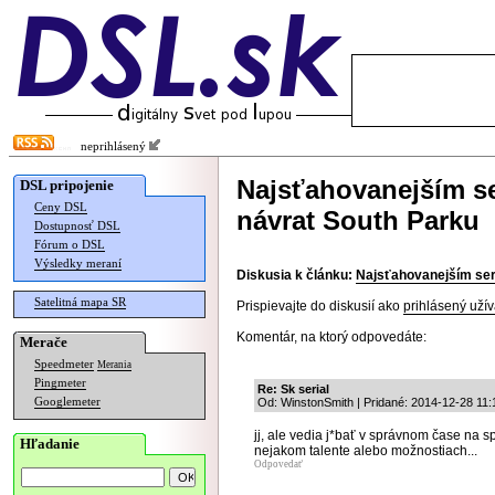
neprihlásený
Najsťahovanejším s
DSL pripojenie
Ceny DSL
návrat South Parku
Dostupnosť DSL
Fórum o DSL
Výsledky meraní
Diskusia k článku:
Najsťahovanejším ser
Satelitná mapa SR
Prispievajte do diskusií ako
prihlásený užív
Komentár, na ktorý odpovedáte:
Merače
Speedmeter
Merania
Pingmeter
Re: Sk serial
Googlemeter
Od: WinstonSmith | Pridané: 2014-12-28 11:
jj, ale vedia j*bať v správnom čase na
Hľadanie
nejakom talente alebo možnostiach...
Odpovedať