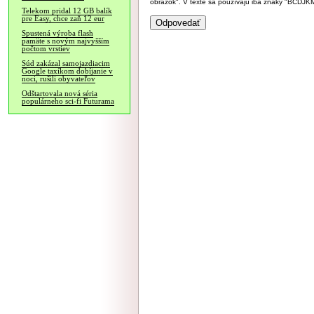
obrázok". V texte sa používajú iba znaky "BC
Telekom pridal 12 GB balík
pre Easy, chce zaň 12 eur
Spustená výroba flash
pamäte s novým najvyšším
počtom vrstiev
Súd zakázal samojazdiacim
Google taxíkom dobíjanie v
noci, rušili obyvateľov
Odštartovala nová séria
populárneho sci-fi Futurama