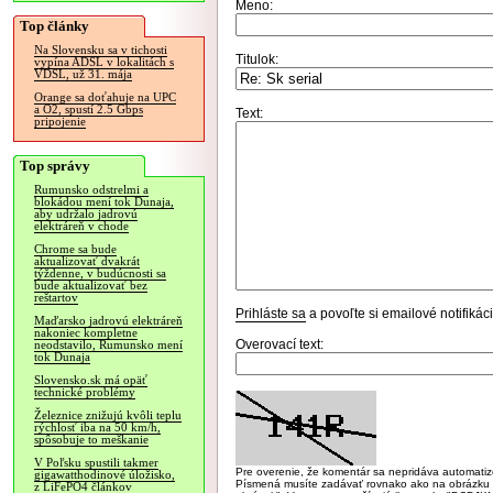
Meno:
Top články
Na Slovensku sa v tichosti
Titulok:
vypína ADSL v lokalitách s
VDSL, už 31. mája
Orange sa doťahuje na UPC
a O2, spustí 2.5 Gbps
Text:
pripojenie
Top správy
Rumunsko odstrelmi a
blokádou mení tok Dunaja,
aby udržalo jadrovú
elektráreň v chode
Chrome sa bude
aktualizovať dvakrát
týždenne, v budúcnosti sa
bude aktualizovať bez
reštartov
Prihláste sa
a povoľte si emailové notifiká
Maďarsko jadrovú elektráreň
nakoniec kompletne
Overovací text:
neodstavilo, Rumunsko mení
tok Dunaja
Slovensko.sk má opäť
technické problémy
Železnice znižujú kvôli teplu
rýchlosť iba na 50 km/h,
spôsobuje to meškanie
V Poľsku spustili takmer
Pre overenie, že komentár sa nepridáva automatizov
gigawatthodinové úložisko,
Písmená musíte zadávať rovnako ako na obrázku veľk
z LiFePO4 článkov