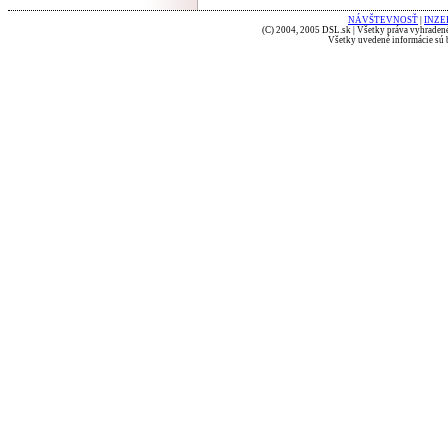
NÁVŠTEVNOSŤ
|
INZE
(C) 2004, 2005 DSL.sk | Všetky práva vyhradené
Všetky uvedené informácie sú b