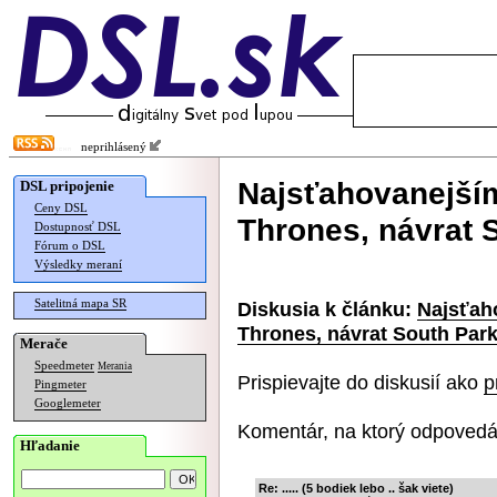
neprihlásený
Najsťahovanejší
DSL pripojenie
Ceny DSL
Thrones, návrat 
Dostupnosť DSL
Fórum o DSL
Výsledky meraní
Satelitná mapa SR
Diskusia k článku:
Najsťah
Thrones, návrat South Par
Merače
Speedmeter
Merania
Prispievajte do diskusií ako
p
Pingmeter
Googlemeter
Komentár, na ktorý odpovedá
Hľadanie
Re: ..... (5 bodiek lebo .. šak viete)