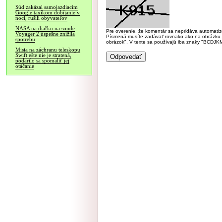
Súd zakázal samojazdiacim
Google taxíkom dobíjanie v
noci, rušili obyvateľov
NASA na diaľku na sonde
Pre overenie, že komentár sa nepridáva automatizov
Voyager 2 úspešne znížila
Písmená musíte zadávať rovnako ako na obrázku veľk
spotrebu
obrázok". V texte sa používajú iba znaky "BC
Misia na záchranu teleskopu
Swift ešte nie je stratená,
podarilo sa spomaliť jej
otáčanie