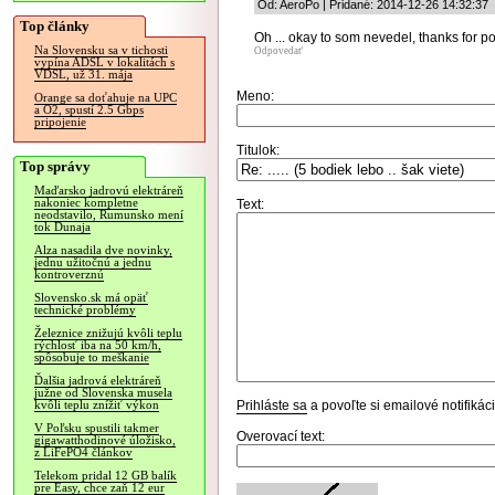
Od: AeroPo | Pridané: 2014-12-26 14:32:37
Top články
Oh ... okay to som nevedel, thanks for po
Na Slovensku sa v tichosti
Odpovedať
vypína ADSL v lokalitách s
VDSL, už 31. mája
Meno:
Orange sa doťahuje na UPC
a O2, spustí 2.5 Gbps
pripojenie
Titulok:
Top správy
Maďarsko jadrovú elektráreň
nakoniec kompletne
Text:
neodstavilo, Rumunsko mení
tok Dunaja
Alza nasadila dve novinky,
jednu užitočnú a jednu
kontroverznú
Slovensko.sk má opäť
technické problémy
Železnice znižujú kvôli teplu
rýchlosť iba na 50 km/h,
spôsobuje to meškanie
Ďalšia jadrová elektráreň
južne od Slovenska musela
Prihláste sa
a povoľte si emailové notifiká
kvôli teplu znížiť výkon
V Poľsku spustili takmer
Overovací text:
gigawatthodinové úložisko,
z LiFePO4 článkov
Telekom pridal 12 GB balík
pre Easy, chce zaň 12 eur