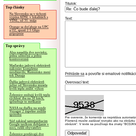
Titulok:
Top články
Na Slovensku sa v tichosti
vypína ADSL v lokalitách s
Text:
VDSL, už 31. mája
Orange sa doťahuje na UPC
a O2, spustí 2.5 Gbps
pripojenie
Top správy
Alza nasadila dve novinky,
jednu užitočnú a jednu
kontroverznú
Maďarsko jadrovú elektráreň
nakoniec kompletne
neodstavilo, Rumunsko mení
Prihláste sa
a povoľte si emailové notifiká
tok Dunaja
Ďalšia jadrová elektráreň
Overovací text:
južne od Slovenska musela
kvôli teplu znížiť výkon
Železnice znižujú kvôli teplu
rýchlosť iba na 50 km/h,
spôsobuje to meškanie
NASA na diaľku na sonde
Voyager 2 úspešne znížila
spotrebu
Pre overenie, že komentár sa nepridáva automatizov
Písmená musíte zadávať rovnako ako na obrázku veľk
Súd zakázal samojazdiacim
obrázok". V texte sa používajú iba znaky "BC
Google taxíkom dobíjanie v
noci, rušili obyvateľov
Železnice predávajú dve