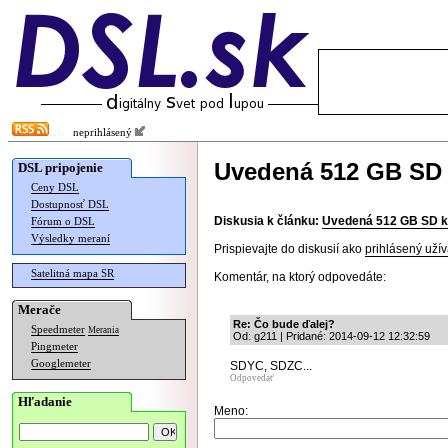
neprihlásený
Uvedená 512 GB SD 
DSL pripojenie
Ceny DSL
Dostupnosť DSL
Diskusia k článku:
Uvedená 512 GB SD k
Fórum o DSL
Výsledky meraní
Prispievajte do diskusií ako
prihlásený užív
Satelitná mapa SR
Komentár, na ktorý odpovedáte:
Merače
Re: Čo bude ďalej?
Speedmeter
Merania
Od: g211 | Pridané: 2014-09-12 12:32:59
Pingmeter
Googlemeter
SDYC, SDZC...
Odpovedať
Hľadanie
Meno: