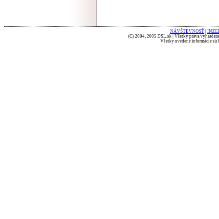
NÁVŠTEVNOSŤ
|
INZE
(C) 2004, 2005 DSL.sk | Všetky práva vyhradené
Všetky uvedené informácie sú b