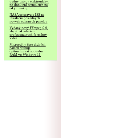
tretiny lístkov elektronicky,
po donútení cestujúcich na
takýto nákup
NASA pripravuje ISS na
inštaláciu posledných
nových solárnych panelov
Vydaný nový FFmpeg 9.0,
zlepšil akceleráciu
profesionálnych formátov
videa
Microsoft v čase drahých
pamätí sľubuje
optimalizovať spotrebu
RAM vo Windows 11