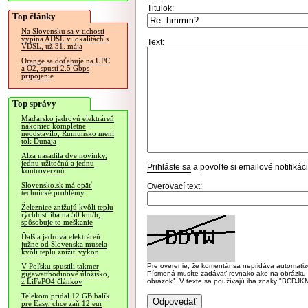
Titulok:
Top články
Na Slovensku sa v tichosti
vypína ADSL v lokalitách s
Text:
VDSL, už 31. mája
Orange sa doťahuje na UPC
a O2, spustí 2.5 Gbps
pripojenie
Top správy
Maďarsko jadrovú elektráreň
nakoniec kompletne
neodstavilo, Rumunsko mení
tok Dunaja
Alza nasadila dve novinky,
jednu užitočnú a jednu
Prihláste sa
a povoľte si emailové notifiká
kontroverznú
Slovensko.sk má opäť
Overovací text:
technické problémy
Železnice znižujú kvôli teplu
rýchlosť iba na 50 km/h,
spôsobuje to meškanie
Ďalšia jadrová elektráreň
južne od Slovenska musela
kvôli teplu znížiť výkon
Pre overenie, že komentár sa nepridáva automatizov
V Poľsku spustili takmer
Písmená musíte zadávať rovnako ako na obrázku veľk
gigawatthodinové úložisko,
obrázok". V texte sa používajú iba znaky "BC
z LiFePO4 článkov
Telekom pridal 12 GB balík
pre Easy, chce zaň 12 eur