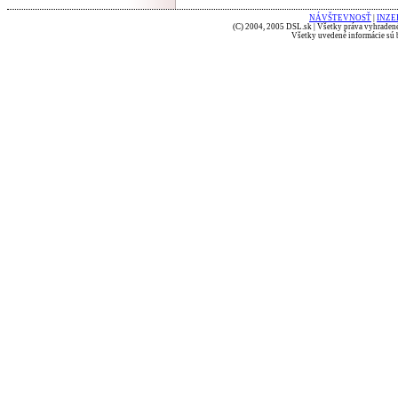
NÁVŠTEVNOSŤ
|
INZE
(C) 2004, 2005 DSL.sk | Všetky práva vyhradené
Všetky uvedené informácie sú b