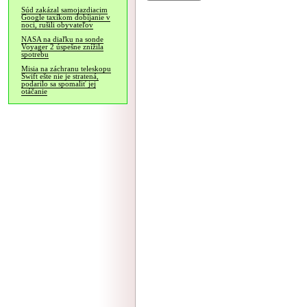
Súd zakázal samojazdiacim
Google taxíkom dobíjanie v
noci, rušili obyvateľov
NASA na diaľku na sonde
Voyager 2 úspešne znížila
spotrebu
Misia na záchranu teleskopu
Swift ešte nie je stratená,
podarilo sa spomaliť jej
otáčanie