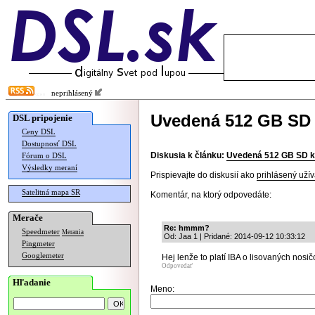
neprihlásený
Uvedená 512 GB SD 
DSL pripojenie
Ceny DSL
Dostupnosť DSL
Diskusia k článku:
Uvedená 512 GB SD k
Fórum o DSL
Výsledky meraní
Prispievajte do diskusií ako
prihlásený užív
Satelitná mapa SR
Komentár, na ktorý odpovedáte:
Merače
Re: hmmm?
Speedmeter
Merania
Od: Jaa 1 | Pridané: 2014-09-12 10:33:12
Pingmeter
Googlemeter
Hej lenže to platí IBA o lisovaných nosič
Odpovedať
Hľadanie
Meno: