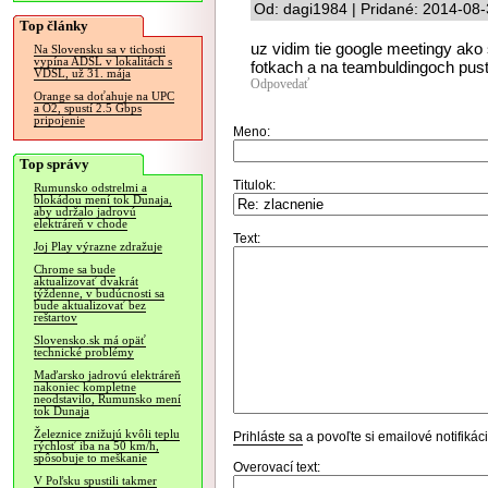
Od: dagi1984 | Pridané: 2014-08
Top články
uz vidim tie google meetingy ako 
Na Slovensku sa v tichosti
vypína ADSL v lokalitách s
fotkach a na teambuldingoch pust
VDSL, už 31. mája
Odpovedať
Orange sa doťahuje na UPC
a O2, spustí 2.5 Gbps
pripojenie
Meno:
Top správy
Titulok:
Rumunsko odstrelmi a
blokádou mení tok Dunaja,
aby udržalo jadrovú
elektráreň v chode
Text:
Joj Play výrazne zdražuje
Chrome sa bude
aktualizovať dvakrát
týždenne, v budúcnosti sa
bude aktualizovať bez
reštartov
Slovensko.sk má opäť
technické problémy
Maďarsko jadrovú elektráreň
nakoniec kompletne
neodstavilo, Rumunsko mení
tok Dunaja
Železnice znižujú kvôli teplu
Prihláste sa
a povoľte si emailové notifiká
rýchlosť iba na 50 km/h,
spôsobuje to meškanie
Overovací text:
V Poľsku spustili takmer