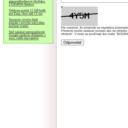
gigawatthodinové úložisko,
z LiFePO4 článkov
Telekom pridal 12 GB balík
pre Easy, chce zaň 12 eur
Spustená výroba flash
pamäte s novým najvyšším
počtom vrstiev
Pre overenie, že komentár sa nepridáva automatizov
Písmená musíte zadávať rovnako ako na obrázku veľk
Súd zakázal samojazdiacim
obrázok". V texte sa používajú iba znaky "BC
Google taxíkom dobíjanie v
noci, rušili obyvateľov