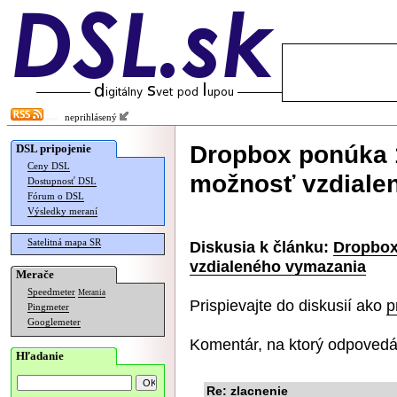
neprihlásený
Dropbox ponúka 1 
DSL pripojenie
Ceny DSL
možnosť vzdiale
Dostupnosť DSL
Fórum o DSL
Výsledky meraní
Satelitná mapa SR
Diskusia k článku:
Dropbox 
vzdialeného vymazania
Merače
Speedmeter
Merania
Prispievajte do diskusií ako
p
Pingmeter
Googlemeter
Komentár, na ktorý odpovedá
Hľadanie
Re: zlacnenie