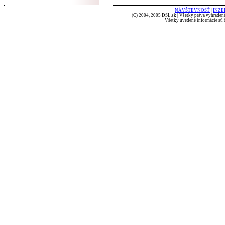
NÁVŠTEVNOSŤ
|
INZE
(C) 2004, 2005 DSL.sk | Všetky práva vyhradené
Všetky uvedené informácie sú b