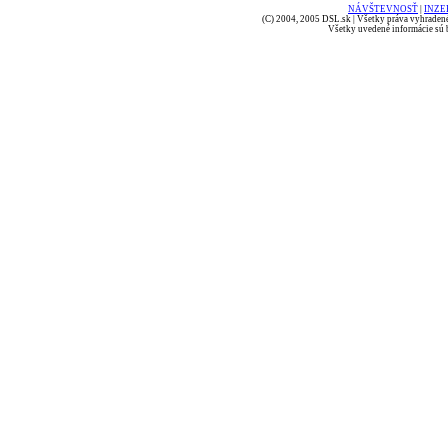
NÁVŠTEVNOSŤ
|
INZE
(C) 2004, 2005 DSL.sk | Všetky práva vyhradené
Všetky uvedené informácie sú b