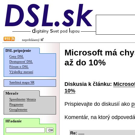
neprihlásený
Microsoft má chy
DSL pripojenie
Ceny DSL
až do 10%
Dostupnosť DSL
Fórum o DSL
Výsledky meraní
Satelitná mapa SR
Diskusia k článku:
Microsof
10%
Merače
Speedmeter
Merania
Prispievajte do diskusií ako
p
Pingmeter
Googlemeter
Komentár, na ktorý odpovedá
Hľadanie
Re: .....