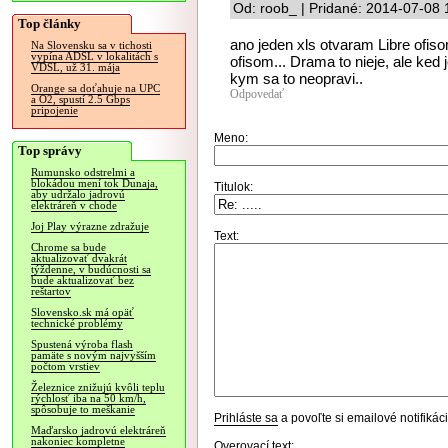
Od: roob_ | Pridané: 2014-07-08 
Top články
ano jeden xls otvaram Libre ofis
Na Slovensku sa v tichosti
vypína ADSL v lokalitách s
ofisom... Drama to nieje, ale ked 
VDSL, už 31. mája
kym sa to neopravi..
Orange sa doťahuje na UPC
Odpovedať
a O2, spustí 2.5 Gbps
pripojenie
Meno:
Top správy
Rumunsko odstrelmi a
blokádou mení tok Dunaja,
Titulok:
aby udržalo jadrovú
elektráreň v chode
Joj Play výrazne zdražuje
Text:
Chrome sa bude
aktualizovať dvakrát
týždenne, v budúcnosti sa
bude aktualizovať bez
reštartov
Slovensko.sk má opäť
technické problémy
Spustená výroba flash
pamäte s novým najvyšším
počtom vrstiev
Železnice znižujú kvôli teplu
rýchlosť iba na 50 km/h,
spôsobuje to meškanie
Prihláste sa
a povoľte si emailové notifiká
Maďarsko jadrovú elektráreň
nakoniec kompletne
Overovací text: