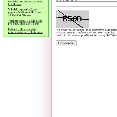
neodstavilo, Rumunsko mení
tok Dunaja
V Poľsku spustili takmer
gigawatthodinové úložisko,
z LiFePO4 článkov
Telekom pridal 12 GB balík
pre Easy, chce zaň 12 eur
Odštartovala nová séria
Pre overenie, že komentár sa nepridáva automatizov
populárneho sci-fi Futurama
Písmená musíte zadávať rovnako ako na obrázku veľk
obrázok". V texte sa používajú iba znaky "BC