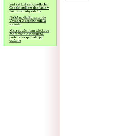
Súd zakázal samojazdiacim
Google taxíkom dobíjanie v
noci, rušili obyvateľov
NASA na diaľku na sonde
Voyager 2 úspešne znížila
spotrebu
Misia na záchranu teleskopu
Swift ešte nie je stratená,
podarilo sa spomaliť jej
otáčanie