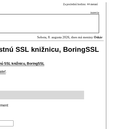
Za poslednú hodinu: 44 meraní
inzercia
Sobota, 8. augusta 2026, dnes má meniny
Oskár
stnú SSL knižnicu, BoringSSL
nú SSL knižnicu, BoringSSL
ateľ
.
rment