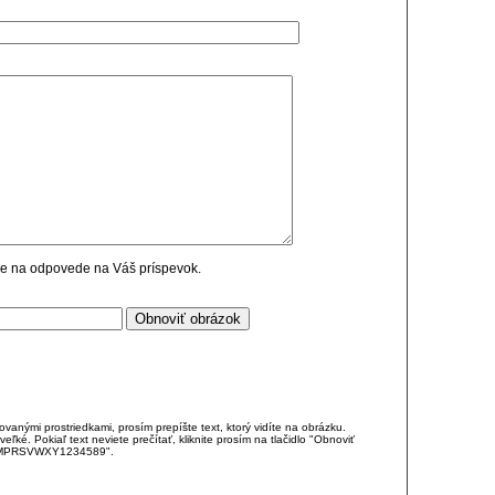
cie na odpovede na Váš príspevok.
anými prostriedkami, prosím prepíšte text, ktorý vidíte na obrázku.
é. Pokiaľ text neviete prečítať, kliknite prosím na tlačidlo "Obnoviť
DJKMPRSVWXY1234589".