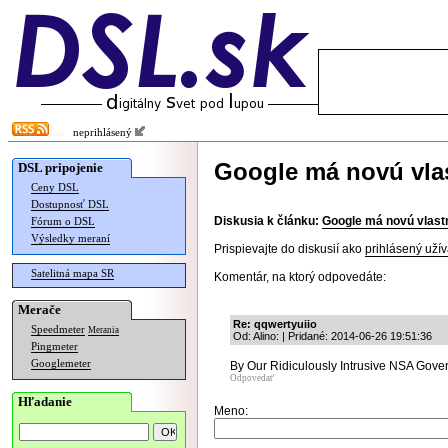
neprihlásený
Google má novú vla
DSL pripojenie
Ceny DSL
Dostupnosť DSL
Diskusia k článku:
Google má novú vlast
Fórum o DSL
Výsledky meraní
Prispievajte do diskusií ako
prihlásený užív
Satelitná mapa SR
Komentár, na ktorý odpovedáte:
Merače
Re: qqwertyuiio
Speedmeter
Merania
Od: Alino: | Pridané: 2014-06-26 19:51:36
Pingmeter
Googlemeter
By Our Ridiculously Intrusive NSA Gove
Odpovedať
Hľadanie
Meno: