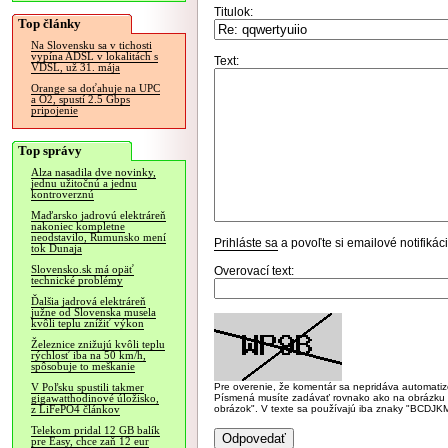
Titulok:
Top články
Na Slovensku sa v tichosti
vypína ADSL v lokalitách s
Text:
VDSL, už 31. mája
Orange sa doťahuje na UPC
a O2, spustí 2.5 Gbps
pripojenie
Top správy
Alza nasadila dve novinky,
jednu užitočnú a jednu
kontroverznú
Maďarsko jadrovú elektráreň
nakoniec kompletne
neodstavilo, Rumunsko mení
Prihláste sa
a povoľte si emailové notifiká
tok Dunaja
Slovensko.sk má opäť
Overovací text:
technické problémy
Ďalšia jadrová elektráreň
južne od Slovenska musela
kvôli teplu znížiť výkon
Železnice znižujú kvôli teplu
rýchlosť iba na 50 km/h,
spôsobuje to meškanie
Pre overenie, že komentár sa nepridáva automatizov
V Poľsku spustili takmer
Písmená musíte zadávať rovnako ako na obrázku veľk
gigawatthodinové úložisko,
obrázok". V texte sa používajú iba znaky "BC
z LiFePO4 článkov
Telekom pridal 12 GB balík
pre Easy, chce zaň 12 eur