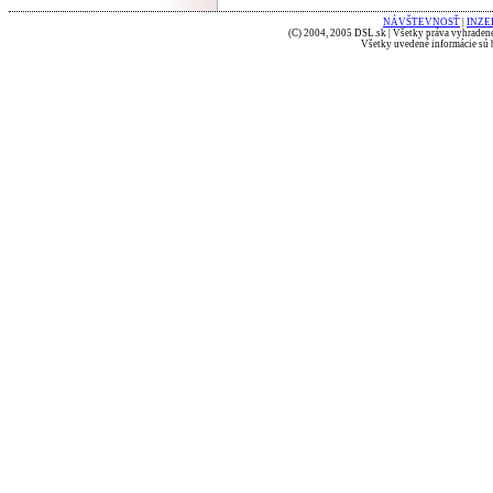
NÁVŠTEVNOSŤ
|
INZE
(C) 2004, 2005 DSL.sk | Všetky práva vyhradené
Všetky uvedené informácie sú b