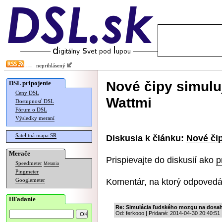
neprihlásený
Nové čipy simulu
DSL pripojenie
Ceny DSL
Wattmi
Dostupnosť DSL
Fórum o DSL
Výsledky meraní
Satelitná mapa SR
Diskusia k článku:
Nové čip
Merače
Prispievajte do diskusií ako
p
Speedmeter
Merania
Pingmeter
Komentár, na ktorý odpovedá
Googlemeter
Hľadanie
Re: Simulácia ľudského mozgu na dosa
Od: ferkooo | Pridané: 2014-04-30 20:40:51