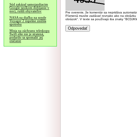
Súd zakázal samojazdiacim
Google taxíkom dobíjanie v
noci, rušili obyvateľov
Pre overenie, že komentár sa nepridáva automatizov
Písmená musíte zadávať rovnako ako na obrázku veľk
NASA na diaľku na sonde
obrázok". V texte sa používajú iba znaky "BC
Voyager 2 úspešne znížila
spotrebu
Misia na záchranu teleskopu
Swift ešte nie je stratená,
podarilo sa spomaliť jej
otáčanie