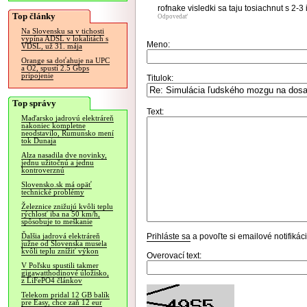
rofnake visledki sa taju tosiachnut s 2-
Top články
Odpovedať
Na Slovensku sa v tichosti
vypína ADSL v lokalitách s
Meno:
VDSL, už 31. mája
Orange sa doťahuje na UPC
a O2, spustí 2.5 Gbps
pripojenie
Titulok:
Top správy
Text:
Maďarsko jadrovú elektráreň
nakoniec kompletne
neodstavilo, Rumunsko mení
tok Dunaja
Alza nasadila dve novinky,
jednu užitočnú a jednu
kontroverznú
Slovensko.sk má opäť
technické problémy
Železnice znižujú kvôli teplu
rýchlosť iba na 50 km/h,
spôsobuje to meškanie
Prihláste sa
a povoľte si emailové notifiká
Ďalšia jadrová elektráreň
južne od Slovenska musela
kvôli teplu znížiť výkon
Overovací text:
V Poľsku spustili takmer
gigawatthodinové úložisko,
z LiFePO4 článkov
Telekom pridal 12 GB balík
pre Easy, chce zaň 12 eur