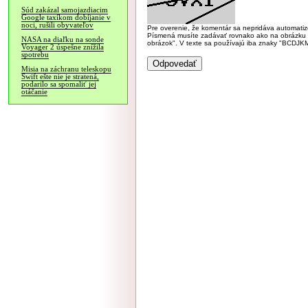
Súd zakázal samojazdiacim
Google taxíkom dobíjanie v
noci, rušili obyvateľov
Pre overenie, že komentár sa nepridáva automatizov
Písmená musíte zadávať rovnako ako na obrázku veľk
NASA na diaľku na sonde
obrázok". V texte sa používajú iba znaky "BC
Voyager 2 úspešne znížila
spotrebu
Misia na záchranu teleskopu
Swift ešte nie je stratená,
podarilo sa spomaliť jej
otáčanie