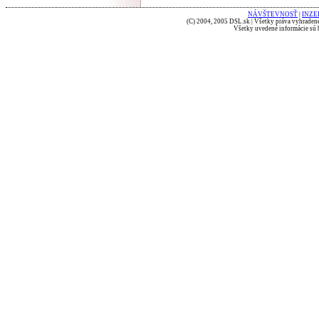
NÁVŠTEVNOSŤ
|
INZE
(C) 2004, 2005 DSL.sk | Všetky práva vyhradené
Všetky uvedené informácie sú b