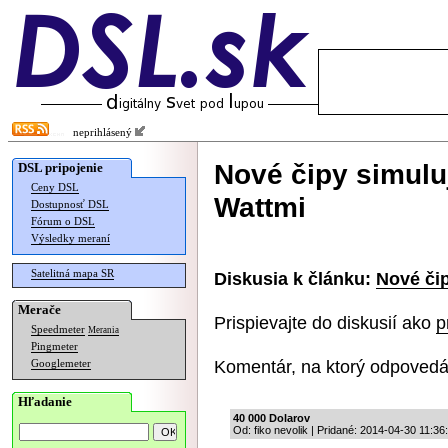
neprihlásený
Nové čipy simulu
DSL pripojenie
Ceny DSL
Wattmi
Dostupnosť DSL
Fórum o DSL
Výsledky meraní
Satelitná mapa SR
Diskusia k článku:
Nové čip
Merače
Prispievajte do diskusií ako
p
Speedmeter
Merania
Pingmeter
Komentár, na ktorý odpovedá
Googlemeter
Hľadanie
40 000 Dolarov
Od: fiko nevolik | Pridané: 2014-04-30 11:36