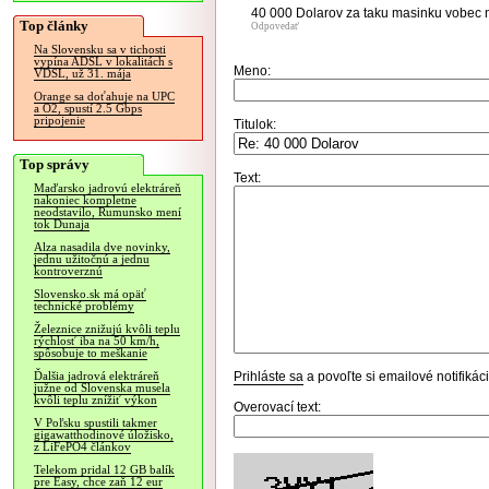
40 000 Dolarov za taku masinku vobec n
Top články
Odpovedať
Na Slovensku sa v tichosti
vypína ADSL v lokalitách s
Meno:
VDSL, už 31. mája
Orange sa doťahuje na UPC
a O2, spustí 2.5 Gbps
pripojenie
Titulok:
Top správy
Text:
Maďarsko jadrovú elektráreň
nakoniec kompletne
neodstavilo, Rumunsko mení
tok Dunaja
Alza nasadila dve novinky,
jednu užitočnú a jednu
kontroverznú
Slovensko.sk má opäť
technické problémy
Železnice znižujú kvôli teplu
rýchlosť iba na 50 km/h,
spôsobuje to meškanie
Prihláste sa
a povoľte si emailové notifiká
Ďalšia jadrová elektráreň
južne od Slovenska musela
kvôli teplu znížiť výkon
Overovací text:
V Poľsku spustili takmer
gigawatthodinové úložisko,
z LiFePO4 článkov
Telekom pridal 12 GB balík
pre Easy, chce zaň 12 eur