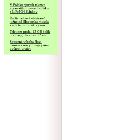
V Poľsku spustili takmer
gigawatthodinové úložisko,
z LiFePO4 článkov
Ďalšia jadrová elektráreň
južne od Slovenska musela
kvôli teplu znížiť výkon
Telekom pridal 12 GB balík
pre Easy, chce zaň 12 eur
Spustená výroba flash
pamäte s novým najvyšším
počtom vrstiev