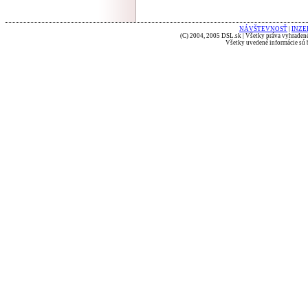
NÁVŠTEVNOSŤ
|
INZE
(C) 2004, 2005 DSL.sk | Všetky práva vyhradené
Všetky uvedené informácie sú b