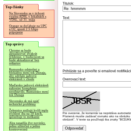
Titulok:
Top články
Na Slovensku sa v tichosti
vypína ADSL v lokalitách s
Text:
VDSL, už 31. mája
Orange sa doťahuje na UPC
a O2, spustí 2.5 Gbps
pripojenie
Top správy
Chrome sa bude
aktualizovať dvakrát
týždenne, v budúcnosti sa
bude aktualizovať bez
reštartov
Rumunsko odstrelmi a
Prihláste sa
a povoľte si emailové notifiká
blokádou mení tok Dunaja,
aby udržalo jadrovú
Overovací text:
elektráreň v chode
Maďarsko jadrovú elektráreň
nakoniec kompletne
neodstavilo, Rumunsko mení
tok Dunaja
Slovensko.sk má opäť
technické problémy
Železnice znižujú kvôli teplu
Pre overenie, že komentár sa nepridáva automatizov
rýchlosť iba na 50 km/h,
Písmená musíte zadávať rovnako ako na obrázku veľk
spôsobuje to meškanie
obrázok". V texte sa používajú iba znaky "BC
Alza nasadila dve novinky,
jednu užitočnú a jednu
kontroverznú