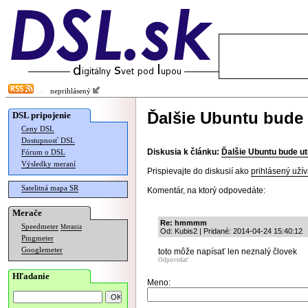
neprihlásený
Ďalšie Ubuntu bude
DSL pripojenie
Ceny DSL
Dostupnosť DSL
Diskusia k článku:
Ďalšie Ubuntu bude u
Fórum o DSL
Výsledky meraní
Prispievajte do diskusií ako
prihlásený užív
Satelitná mapa SR
Komentár, na ktorý odpovedáte:
Merače
Re: hmmmm
Speedmeter
Merania
Od: Kubis2 | Pridané: 2014-04-24 15:40:12
Pingmeter
Googlemeter
toto môže napísať len neznalý človek
Odpovedať
Hľadanie
Meno: