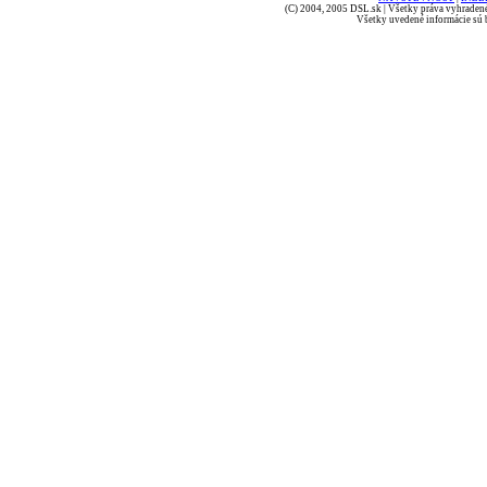
(C) 2004, 2005 DSL.sk | Všetky práva vyhradené
Všetky uvedené informácie sú b