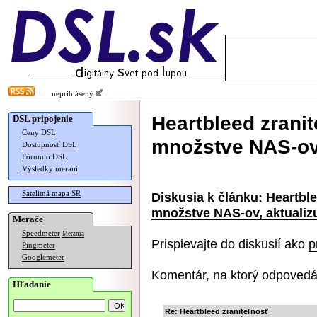
neprihlásený
Heartbleed zranit
DSL pripojenie
Ceny DSL
množstve NAS-ov,
Dostupnosť DSL
Fórum o DSL
Výsledky meraní
Satelitná mapa SR
Diskusia k článku:
Heartble
množstve NAS-ov, aktualizu
Merače
Speedmeter
Merania
Prispievajte do diskusií ako
p
Pingmeter
Googlemeter
Komentár, na ktorý odpovedá
Hľadanie
Re: Heartbleed zraniteľnosť