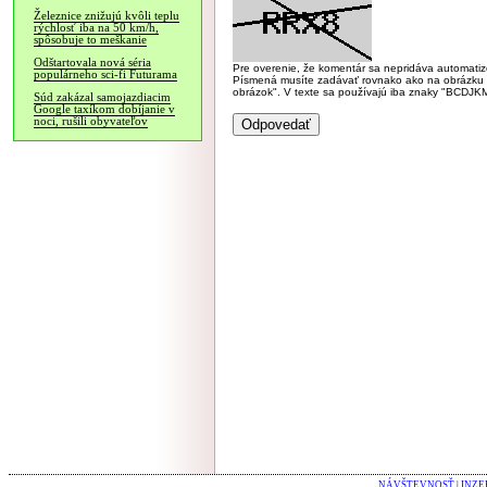
Železnice znižujú kvôli teplu
rýchlosť iba na 50 km/h,
spôsobuje to meškanie
Odštartovala nová séria
Pre overenie, že komentár sa nepridáva automatizov
populárneho sci-fi Futurama
Písmená musíte zadávať rovnako ako na obrázku veľk
obrázok". V texte sa používajú iba znaky "BC
Súd zakázal samojazdiacim
Google taxíkom dobíjanie v
noci, rušili obyvateľov
NÁVŠTEVNOSŤ
|
INZE