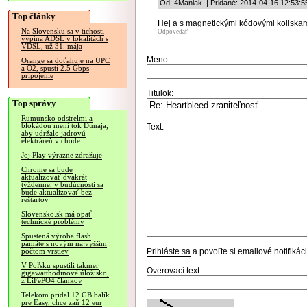
Od: 4Maniak. | Pridané: 2014-04-16 12:53:5
Top články
Hej a s magnetickými kódovými koliskam
Na Slovensku sa v tichosti
Odpovedať
vypína ADSL v lokalitách s
VDSL, už 31. mája
Meno:
Orange sa doťahuje na UPC
a O2, spustí 2.5 Gbps
pripojenie
Titulok:
Top správy
Rumunsko odstrelmi a
blokádou mení tok Dunaja,
Text:
aby udržalo jadrovú
elektráreň v chode
Joj Play výrazne zdražuje
Chrome sa bude
aktualizovať dvakrát
týždenne, v budúcnosti sa
bude aktualizovať bez
reštartov
Slovensko.sk má opäť
technické problémy
Spustená výroba flash
pamäte s novým najvyšším
Prihláste sa
a povoľte si emailové notifiká
počtom vrstiev
V Poľsku spustili takmer
Overovací text:
gigawatthodinové úložisko,
z LiFePO4 článkov
Telekom pridal 12 GB balík
pre Easy, chce zaň 12 eur