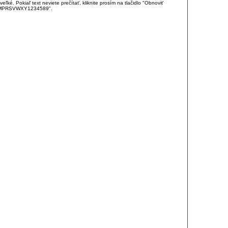
é. Pokiaľ text neviete prečítať, kliknite prosím na tlačidlo "Obnoviť
DJKMPRSVWXY1234589".