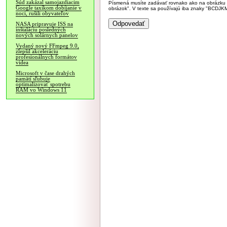
Súd zakázal samojazdiacim
Písmená musíte zadávať rovnako ako na obrázku veľk
Google taxíkom dobíjanie v
obrázok". V texte sa používajú iba znaky "BC
noci, rušili obyvateľov
NASA pripravuje ISS na
inštaláciu posledných
nových solárnych panelov
Vydaný nový FFmpeg 9.0,
zlepšil akceleráciu
profesionálnych formátov
videa
Microsoft v čase drahých
pamätí sľubuje
optimalizovať spotrebu
RAM vo Windows 11