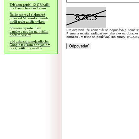
Telekom pridal 12 GB balík
pre Easy, chce zaň 12 eur
Ďalšia jadrová elektráreň
južne od Slovenska musela
kvôli teplu znížiť výkon
Spustená výroba flash
Pre overenie, že komentár sa nepridáva automatizov
pamäte s novým najvyšším
Písmená musíte zadávať rovnako ako na obrázku veľk
počtom vrstiev
obrázok". V texte sa používajú iba znaky "BC
Súd zakázal samojazdiacim
Google taxíkom dobíjanie v
noci, rušili obyvateľov