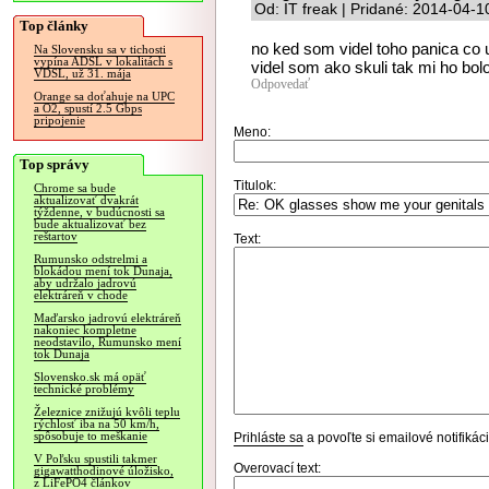
Od: IT freak | Pridané: 2014-04-1
Top články
no ked som videl toho panica co 
Na Slovensku sa v tichosti
vypína ADSL v lokalitách s
videl som ako skuli tak mi ho bolo
VDSL, už 31. mája
Odpovedať
Orange sa doťahuje na UPC
a O2, spustí 2.5 Gbps
pripojenie
Meno:
Top správy
Titulok:
Chrome sa bude
aktualizovať dvakrát
týždenne, v budúcnosti sa
bude aktualizovať bez
reštartov
Text:
Rumunsko odstrelmi a
blokádou mení tok Dunaja,
aby udržalo jadrovú
elektráreň v chode
Maďarsko jadrovú elektráreň
nakoniec kompletne
neodstavilo, Rumunsko mení
tok Dunaja
Slovensko.sk má opäť
technické problémy
Železnice znižujú kvôli teplu
rýchlosť iba na 50 km/h,
spôsobuje to meškanie
Prihláste sa
a povoľte si emailové notifiká
V Poľsku spustili takmer
Overovací text:
gigawatthodinové úložisko,
z LiFePO4 článkov