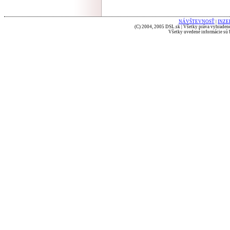
NÁVŠTEVNOSŤ
|
INZE
(C) 2004, 2005 DSL.sk | Všetky práva vyhradené
Všetky uvedené informácie sú b