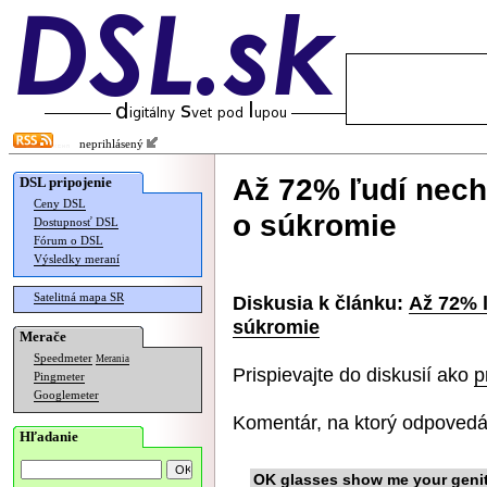
neprihlásený
Až 72% ľudí nech
DSL pripojenie
Ceny DSL
o súkromie
Dostupnosť DSL
Fórum o DSL
Výsledky meraní
Satelitná mapa SR
Diskusia k článku:
Až 72% 
súkromie
Merače
Speedmeter
Merania
Prispievajte do diskusií ako
p
Pingmeter
Googlemeter
Komentár, na ktorý odpovedá
Hľadanie
OK glasses show me your genit