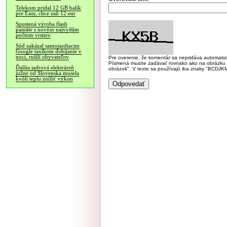
Telekom pridal 12 GB balík
pre Easy, chce zaň 12 eur
Spustená výroba flash
pamäte s novým najvyšším
počtom vrstiev
Súd zakázal samojazdiacim
Google taxíkom dobíjanie v
noci, rušili obyvateľov
Pre overenie, že komentár sa nepridáva automatizov
Písmená musíte zadávať rovnako ako na obrázku veľk
Ďalšia jadrová elektráreň
obrázok". V texte sa používajú iba znaky "BC
južne od Slovenska musela
kvôli teplu znížiť výkon