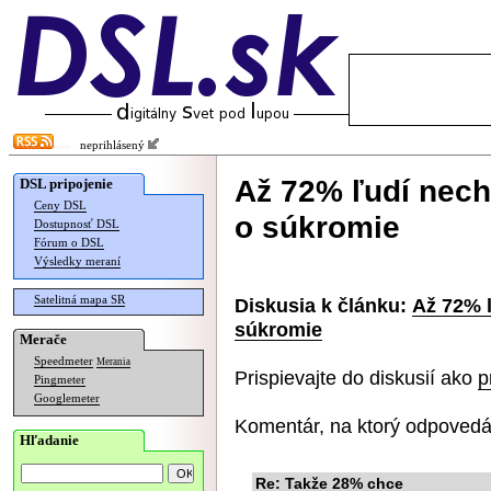
neprihlásený
Až 72% ľudí nech
DSL pripojenie
Ceny DSL
o súkromie
Dostupnosť DSL
Fórum o DSL
Výsledky meraní
Satelitná mapa SR
Diskusia k článku:
Až 72% 
súkromie
Merače
Speedmeter
Merania
Prispievajte do diskusií ako
p
Pingmeter
Googlemeter
Komentár, na ktorý odpovedá
Hľadanie
Re: Takže 28% chce