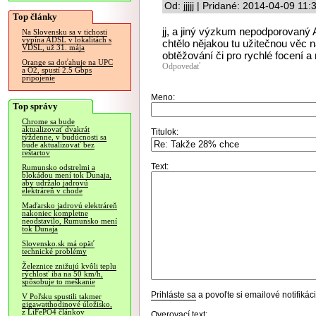
Od: jjjjj | Pridané: 2014-04-09 11:
Top články
jj, a jiný výzkum nepodporovaný A
Na Slovensku sa v tichosti
vypína ADSL v lokalitách s
chtělo nějakou tu užitečnou věc 
VDSL, už 31. mája
obtěžování či pro rychlé focení a
Orange sa doťahuje na UPC
Odpovedať
a O2, spustí 2.5 Gbps
pripojenie
Meno:
Top správy
Chrome sa bude
aktualizovať dvakrát
Titulok:
týždenne, v budúcnosti sa
bude aktualizovať bez
reštartov
Text:
Rumunsko odstrelmi a
blokádou mení tok Dunaja,
aby udržalo jadrovú
elektráreň v chode
Maďarsko jadrovú elektráreň
nakoniec kompletne
neodstavilo, Rumunsko mení
tok Dunaja
Slovensko.sk má opäť
technické problémy
Železnice znižujú kvôli teplu
rýchlosť iba na 50 km/h,
spôsobuje to meškanie
Prihláste sa
a povoľte si emailové notifiká
V Poľsku spustili takmer
gigawatthodinové úložisko,
z LiFePO4 článkov
Overovací text: