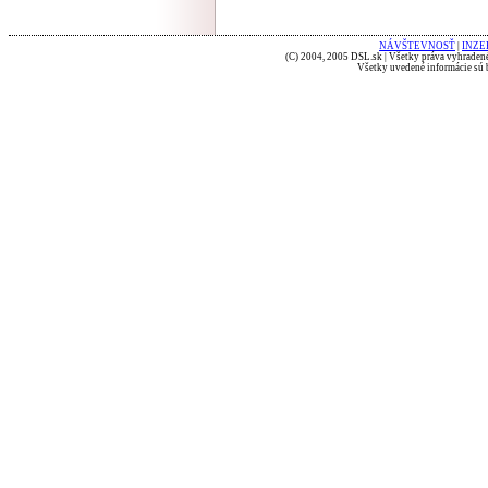
NÁVŠTEVNOSŤ
|
INZE
(C) 2004, 2005 DSL.sk | Všetky práva vyhradené
Všetky uvedené informácie sú b