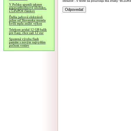
obrázok". V texte sa používajú iba znaky "BC
V Poľsku spustili takmer
gigawatthodinové úložisko,
z LiFePO4 článkov
Ďalšia jadrová elektráreň
južne od Slovenska musela
kvôli teplu znížiť výkon
Telekom pridal 12 GB balík
pre Easy, chce zaň 12 eur
Spustená výroba flash
pamäte s novým najvyšším
počtom vrstiev