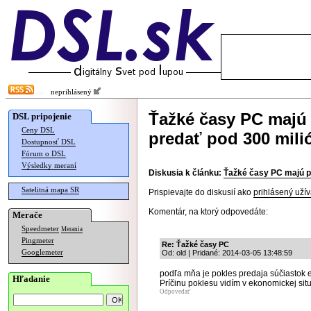
neprihlásený
Ťažké časy PC majú 
DSL pripojenie
Ceny DSL
predať pod 300 mili
Dostupnosť DSL
Fórum o DSL
Výsledky meraní
Diskusia k článku:
Ťažké časy PC majú p
Satelitná mapa SR
Prispievajte do diskusií ako
prihlásený užív
Komentár, na ktorý odpovedáte:
Merače
Speedmeter
Merania
Pingmeter
Re: Ťažké časy PC
Googlemeter
Od: old | Pridané: 2014-03-05 13:48:59
podľa mňa je pokles predaja súčiastok e
Hľadanie
Príčinu poklesu vidím v ekonomickej situ
Odpovedať