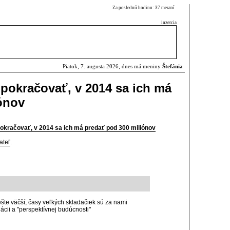
Za poslednú hodinu: 37 meraní
inzercia
Piatok, 7. augusta 2026, dnes má meniny
Štefánia
pokračovať, v 2014 sa ich má
ónov
okračovať, v 2014 sa ich má predať pod 300 miliónov
ateľ
.
šte väčší, časy veľkých skladačiek sú za nami
ácii a "perspektívnej budúcnosti"