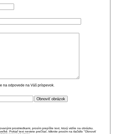
cie na odpovede na Váš príspevok.
anými prostriedkami, prosím prepíšte text, ktorý vidíte na obrázku.
é. Pokiaľ text neviete prečítať, kliknite prosím na tlačidlo "Obnoviť