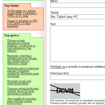
Meno:
Top články
Na Slovensku sa v tichosti
Titulok:
vypína ADSL v lokalitách s
VDSL, už 31. mája
Orange sa doťahuje na UPC
a O2, spustí 2.5 Gbps
Text:
pripojenie
Top správy
Chrome sa bude
aktualizovať dvakrát
týždenne, v budúcnosti sa
bude aktualizovať bez
reštartov
Rumunsko odstrelmi a
blokádou mení tok Dunaja,
aby udržalo jadrovú
elektráreň v chode
Prihláste sa
a povoľte si emailové notifiká
Maďarsko jadrovú elektráreň
nakoniec kompletne
Overovací text:
neodstavilo, Rumunsko mení
tok Dunaja
Slovensko.sk má opäť
technické problémy
Železnice znižujú kvôli teplu
rýchlosť iba na 50 km/h,
spôsobuje to meškanie
Alza nasadila dve novinky,
Pre overenie, že komentár sa nepridáva automatizov
jednu užitočnú a jednu
Písmená musíte zadávať rovnako ako na obrázku veľk
kontroverznú