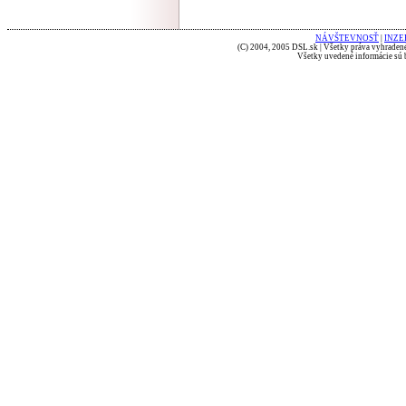
NÁVŠTEVNOSŤ
|
INZE
(C) 2004, 2005 DSL.sk | Všetky práva vyhradené
Všetky uvedené informácie sú b