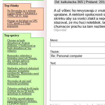
Od: kalkulacka 365 | Pridané: 20
Top články
A už vôbec ho nevysavaju z vnutra
Na Slovensku sa v tichosti
vypína ADSL v lokalitách s
upratane. A niektoré spolocnosti s
VDSL, už 31. mája
skrinku aby sa vsetci zlakli a ne
Orange sa doťahuje na UPC
stazoval, ze mu huci notebbok. t
a O2, spustí 2.5 Gbps
chumacov prachu sa tam nazbier
pripojenie
Odpovedať
Top správy
Meno:
Chrome sa bude
aktualizovať dvakrát
týždenne, v budúcnosti sa
bude aktualizovať bez
reštartov
Titulok:
Rumunsko odstrelmi a
blokádou mení tok Dunaja,
aby udržalo jadrovú
Text:
elektráreň v chode
Maďarsko jadrovú elektráreň
nakoniec kompletne
neodstavilo, Rumunsko mení
tok Dunaja
Slovensko.sk má opäť
technické problémy
Železnice znižujú kvôli teplu
rýchlosť iba na 50 km/h,
spôsobuje to meškanie
V Poľsku spustili takmer
gigawatthodinové úložisko,
z LiFePO4 článkov