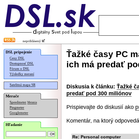
neprihlásený
Ťažké časy PC ma
DSL pripojenie
Ceny DSL
ich má predať po
Dostupnosť DSL
Fórum o DSL
Výsledky meraní
Satelitná mapa SR
Diskusia k článku:
Ťažké č
predať pod 300 miliónov
Merače
Speedmeter
Merania
Prispievajte do diskusií ako
p
Pingmeter
Googlemeter
Komentár, na ktorý odpovedá
Hľadanie
Re: Personal computer