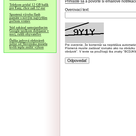
Prihláste sa
a povoľte si emailové notifiká
Telekom pridal 12 GB balík
pre Easy, chce zaň 12 eur
Overovací text:
Spustená výroba flash
pamäte s novým najvyšším
počtom vrstiev
Súd zakázal samojazdiacim
Google taxíkom dobíjanie v
noci, rušili obyvateľov
Ďalšia jadrová elektráreň
južne od Slovenska musela
Pre overenie, že komentár sa nepridáva automatizov
kvôli teplu znížiť výkon
Písmená musíte zadávať rovnako ako na obrázku veľk
obrázok". V texte sa používajú iba znaky "BC