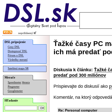
neprihlásený
Ťažké časy PC ma
DSL pripojenie
Ceny DSL
ich má predať po
Dostupnosť DSL
Fórum o DSL
Výsledky meraní
Satelitná mapa SR
Diskusia k článku:
Ťažké č
predať pod 300 miliónov
Merače
Speedmeter
Merania
Prispievajte do diskusií ako
p
Pingmeter
Googlemeter
Komentár, na ktorý odpovedá
Hľadanie
Re: Personal computer