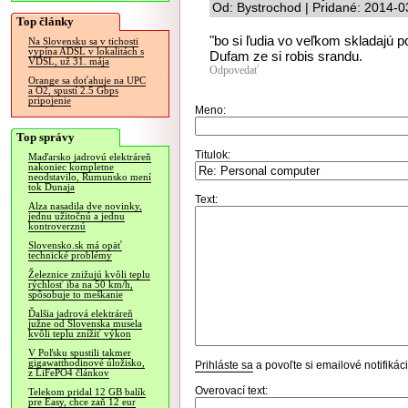
Od: Bystrochod | Pridané: 2014-0
Top články
"bo si ľudia vo veľkom skladajú
Na Slovensku sa v tichosti
vypína ADSL v lokalitách s
Dufam ze si robis srandu.
VDSL, už 31. mája
Odpovedať
Orange sa doťahuje na UPC
a O2, spustí 2.5 Gbps
pripojenie
Meno:
Top správy
Titulok:
Maďarsko jadrovú elektráreň
nakoniec kompletne
neodstavilo, Rumunsko mení
tok Dunaja
Text:
Alza nasadila dve novinky,
jednu užitočnú a jednu
kontroverznú
Slovensko.sk má opäť
technické problémy
Železnice znižujú kvôli teplu
rýchlosť iba na 50 km/h,
spôsobuje to meškanie
Ďalšia jadrová elektráreň
južne od Slovenska musela
kvôli teplu znížiť výkon
V Poľsku spustili takmer
gigawatthodinové úložisko,
Prihláste sa
a povoľte si emailové notifiká
z LiFePO4 článkov
Overovací text:
Telekom pridal 12 GB balík
pre Easy, chce zaň 12 eur