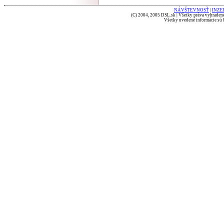
NÁVŠTEVNOSŤ
|
INZE
(C) 2004, 2005 DSL.sk | Všetky práva vyhradené
Všetky uvedené informácie sú b