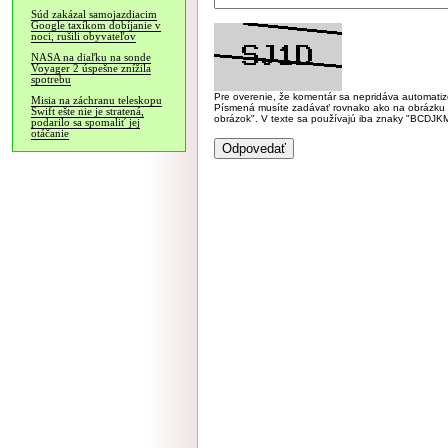
Súd zakázal samojazdiacim
Google taxíkom dobíjanie v
noci, rušili obyvateľov
NASA na diaľku na sonde
Voyager 2 úspešne znížila
spotrebu
Pre overenie, že komentár sa nepridáva automatizov
Misia na záchranu teleskopu
Písmená musíte zadávať rovnako ako na obrázku veľk
Swift ešte nie je stratená,
obrázok". V texte sa používajú iba znaky "BC
podarilo sa spomaliť jej
otáčanie