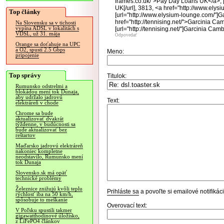
frames.co.uk/">Pay Day Loans UK</a>, [
UK[/url], 3813, <a href="http://www.el
Top články
[url="http://www.elysium-lounge.com/"]G
href="http://tennising.net/">Garcinia Ca
Na Slovensku sa v tichosti
vypína ADSL v lokalitách s
[url="http://tennising.net/"]Garcinia Camb
VDSL, už 31. mája
Odpovedať
Orange sa doťahuje na UPC
a O2, spustí 2.5 Gbps
Meno:
pripojenie
Top správy
Titulok:
Rumunsko odstrelmi a
blokádou mení tok Dunaja,
aby udržalo jadrovú
Text:
elektráreň v chode
Chrome sa bude
aktualizovať dvakrát
týždenne, v budúcnosti sa
bude aktualizovať bez
reštartov
Maďarsko jadrovú elektráreň
nakoniec kompletne
neodstavilo, Rumunsko mení
tok Dunaja
Slovensko.sk má opäť
technické problémy
Železnice znižujú kvôli teplu
Prihláste sa
a povoľte si emailové notifiká
rýchlosť iba na 50 km/h,
spôsobuje to meškanie
Overovací text:
V Poľsku spustili takmer
gigawatthodinové úložisko,
z LiFePO4 článkov