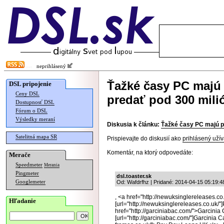
neprihlásený
Ťažké časy PC majú 
DSL pripojenie
Ceny DSL
predať pod 300 mili
Dostupnosť DSL
Fórum o DSL
Výsledky meraní
Diskusia k článku:
Ťažké časy PC majú p
Satelitná mapa SR
Prispievajte do diskusií ako
prihlásený užív
Komentár, na ktorý odpovedáte:
Merače
Speedmeter
Merania
Pingmeter
dsl.toaster.sk
Googlemeter
Od: Wafdrfhz | Pridané: 2014-04-15 05:19:4
, <a href="http://newuksinglereleases.c
Hľadanie
[url="http://newuksinglereleases.co.uk/"]
href="http://garciniabac.com/">Garcini
[url="http://garciniabac.com/"]Garcinia 