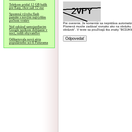
Telekom pridal 12 GB balík
pre Easy, chce zaň 12 eur
Spustená výroba flash
pamäte s novým najvyšším
počtom vrstiev
Pre overenie, že komentár sa nepridáva automatizov
Písmená musíte zadávať rovnako ako na obrázku veľk
Súd zakázal samojazdiacim
obrázok". V texte sa používajú iba znaky "BC
Google taxíkom dobíjanie v
noci, rušili obyvateľov
Odštartovala nová séria
populárneho sci-fi Futurama