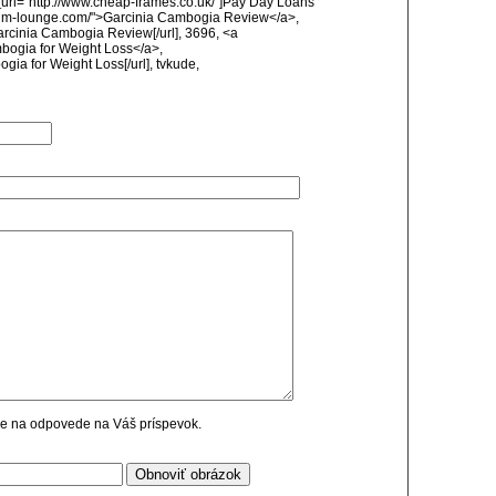
url="http://www.cheap-frames.co.uk/"]Pay Day Loans
ysium-lounge.com/">Garcinia Cambogia Review</a>,
arcinia Cambogia Review[/url], 3696, <a
mbogia for Weight Loss</a>,
ogia for Weight Loss[/url], tvkude,
cie na odpovede na Váš príspevok.