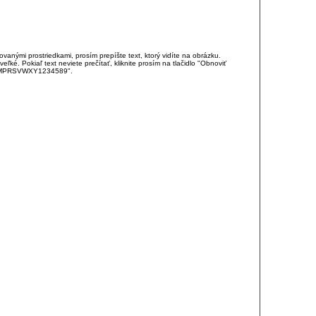
anými prostriedkami, prosím prepíšte text, ktorý vidíte na obrázku.
é. Pokiaľ text neviete prečítať, kliknite prosím na tlačidlo "Obnoviť
DJKMPRSVWXY1234589".