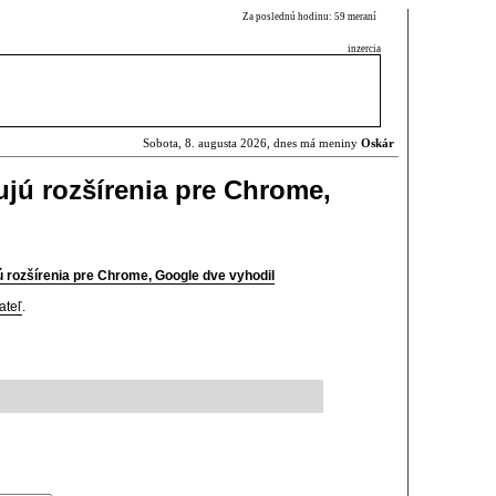
Za poslednú hodinu: 59 meraní
inzercia
Sobota, 8. augusta 2026, dnes má meniny
Oskár
ujú rozšírenia pre Chrome,
jú rozšírenia pre Chrome, Google dve vyhodil
ateľ
.