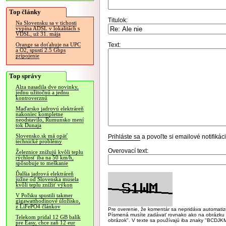
Top články
Titulok:
Na Slovensku sa v tichosti
vypína ADSL v lokalitách s
VDSL, už 31. mája
Text:
Orange sa doťahuje na UPC
a O2, spustí 2.5 Gbps
pripojenie
Top správy
Alza nasadila dve novinky,
jednu užitočnú a jednu
kontroverznú
Maďarsko jadrovú elektráreň
nakoniec kompletne
neodstavilo, Rumunsko mení
tok Dunaja
Slovensko.sk má opäť
Prihláste sa
a povoľte si emailové notifiká
technické problémy
Overovací text:
Železnice znižujú kvôli teplu
rýchlosť iba na 50 km/h,
spôsobuje to meškanie
Ďalšia jadrová elektráreň
južne od Slovenska musela
kvôli teplu znížiť výkon
V Poľsku spustili takmer
gigawatthodinové úložisko,
z LiFePO4 článkov
Pre overenie, že komentár sa nepridáva automatizov
Písmená musíte zadávať rovnako ako na obrázku veľk
Telekom pridal 12 GB balík
obrázok". V texte sa používajú iba znaky "BC
pre Easy, chce zaň 12 eur