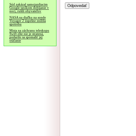
Súd zakázal samojazdiacim
Google taxíkom dobíjanie v
noci, rušili obyvateľov
NASA na diaľku na sonde
Voyager 2 úspešne znížila
spotrebu
Misia na záchranu teleskopu
Swift ešte nie je stratená,
podarilo sa spomaliť jej
otáčanie