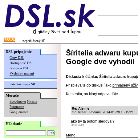
neprihlásený
Šíritelia adwaru kup
DSL pripojenie
Ceny DSL
Google dve vyhodil
Dostupnosť DSL
Fórum o DSL
Výsledky meraní
Diskusia k článku:
Šíritelia adwaru kupu
Satelitná mapa SR
Prispievajte do diskusií ako
prihlásený užív
Komentár, na ktorý odpovedáte:
Merače
Speedmeter
Merania
Pingmeter
Re: Ale nie
Googlemeter
Od: trreer | Pridané: 2014-01-20 15:15:21
ako by ta potom sledoval?
Hľadanie
Odpovedať
Meno: