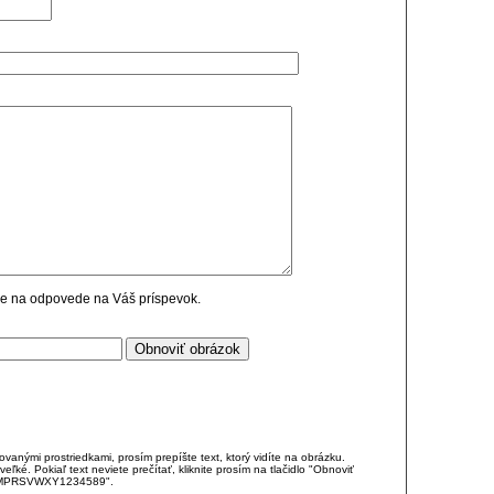
cie na odpovede na Váš príspevok.
anými prostriedkami, prosím prepíšte text, ktorý vidíte na obrázku.
é. Pokiaľ text neviete prečítať, kliknite prosím na tlačidlo "Obnoviť
DJKMPRSVWXY1234589".