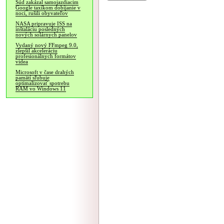
Súd zakázal samojazdiacim
Google taxíkom dobíjanie v
noci, rušili obyvateľov
NASA pripravuje ISS na
inštaláciu posledných
nových solárnych panelov
Vydaný nový FFmpeg 9.0,
zlepšil akceleráciu
profesionálnych formátov
videa
Microsoft v čase drahých
pamätí sľubuje
optimalizovať spotrebu
RAM vo Windows 11