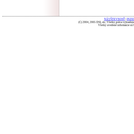
NÁVŠTEVNOSŤ
|
INZE
(C) 2004, 2005 DSL.sk | Všetky práva vyhradené
Všetky uvedené informácie sú b