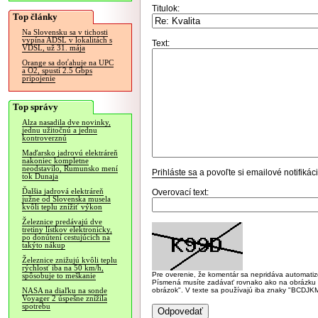
Titulok:
Top články
Na Slovensku sa v tichosti
vypína ADSL v lokalitách s
Text:
VDSL, už 31. mája
Orange sa doťahuje na UPC
a O2, spustí 2.5 Gbps
pripojenie
Top správy
Alza nasadila dve novinky,
jednu užitočnú a jednu
kontroverznú
Maďarsko jadrovú elektráreň
nakoniec kompletne
neodstavilo, Rumunsko mení
Prihláste sa
a povoľte si emailové notifiká
tok Dunaja
Ďalšia jadrová elektráreň
Overovací text:
južne od Slovenska musela
kvôli teplu znížiť výkon
Železnice predávajú dve
tretiny lístkov elektronicky,
po donútení cestujúcich na
takýto nákup
Železnice znižujú kvôli teplu
rýchlosť iba na 50 km/h,
Pre overenie, že komentár sa nepridáva automatizov
spôsobuje to meškanie
Písmená musíte zadávať rovnako ako na obrázku veľk
obrázok". V texte sa používajú iba znaky "BC
NASA na diaľku na sonde
Voyager 2 úspešne znížila
spotrebu