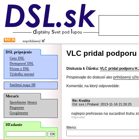
neprihlásený
VLC pridal podporu 
DSL pripojenie
Ceny DSL
Dostupnosť DSL
Diskusia k článku:
VLC pridal podporu H
Fórum o DSL
Výsledky meraní
Prispievajte do diskusií ako
prihlásený užív
Satelitná mapa SR
Komentár, na ktorý odpovedáte:
Merače
Re: Kvalita
Speedmeter
Merania
Od: sss | Pridané: 2013-11-16 21:26:25
Pingmeter
Googlemeter
najlepsi prehravas na sucastnol truhu 
Odpovedať
Hľadanie
Meno: