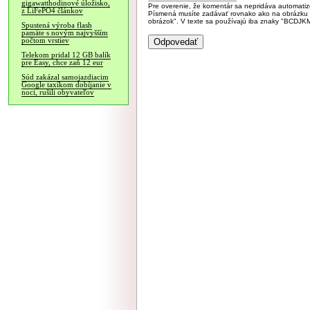
gigawatthodinové úložisko,
Pre overenie, že komentár sa nepridáva automatizov
z LiFePO4 článkov
Písmená musíte zadávať rovnako ako na obrázku veľk
obrázok". V texte sa používajú iba znaky "BC
Spustená výroba flash
pamäte s novým najvyšším
počtom vrstiev
Telekom pridal 12 GB balík
pre Easy, chce zaň 12 eur
Súd zakázal samojazdiacim
Google taxíkom dobíjanie v
noci, rušili obyvateľov