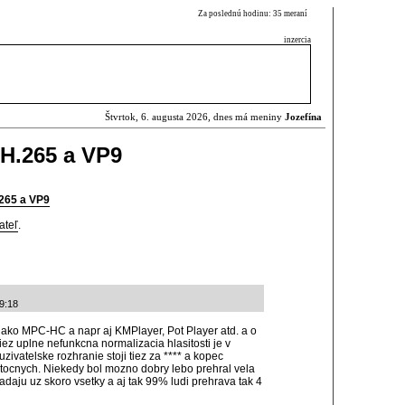
Za poslednú hodinu: 35 meraní
inzercia
Štvrtok, 6. augusta 2026, dnes má meniny
Jozefína
H.265 a VP9
.265 a VP9
ateľ
.
9:18
 ako MPC-HC a napr aj KMPlayer, Pot Player atd. a o
iez uplne nefunkcna normalizacia hlasitosti je v
zivatelske rozhranie stoji tiez za **** a kopec
bytocnych. Niekedy bol mozno dobry lebo prehral vela
ladaju uz skoro vsetky a aj tak 99% ludi prehrava tak 4