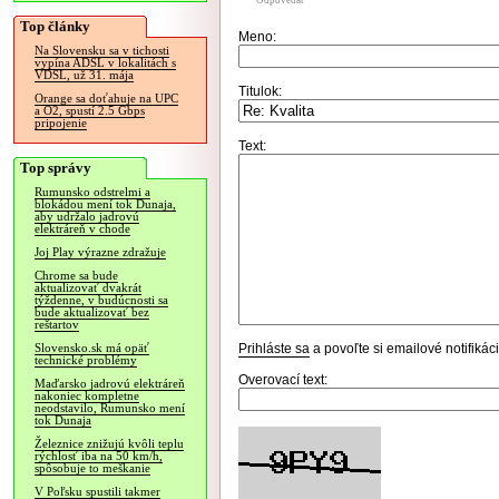
Odpovedať
Top články
Meno:
Na Slovensku sa v tichosti
vypína ADSL v lokalitách s
VDSL, už 31. mája
Titulok:
Orange sa doťahuje na UPC
a O2, spustí 2.5 Gbps
pripojenie
Text:
Top správy
Rumunsko odstrelmi a
blokádou mení tok Dunaja,
aby udržalo jadrovú
elektráreň v chode
Joj Play výrazne zdražuje
Chrome sa bude
aktualizovať dvakrát
týždenne, v budúcnosti sa
bude aktualizovať bez
reštartov
Prihláste sa
a povoľte si emailové notifiká
Slovensko.sk má opäť
technické problémy
Overovací text:
Maďarsko jadrovú elektráreň
nakoniec kompletne
neodstavilo, Rumunsko mení
tok Dunaja
Železnice znižujú kvôli teplu
rýchlosť iba na 50 km/h,
spôsobuje to meškanie
V Poľsku spustili takmer