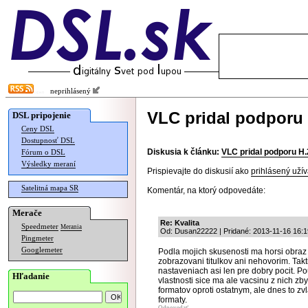
neprihlásený
VLC pridal podporu 
DSL pripojenie
Ceny DSL
Dostupnosť DSL
Diskusia k článku:
VLC pridal podporu H
Fórum o DSL
Výsledky meraní
Prispievajte do diskusií ako
prihlásený užív
Satelitná mapa SR
Komentár, na ktorý odpovedáte:
Merače
Re: Kvalita
Speedmeter
Merania
Od: Dusan22222 | Pridané: 2013-11-16 16:1
Pingmeter
Googlemeter
Podla mojich skusenosti ma horsi obraz
zobrazovani titulkov ani nehovorim. Takt
nastaveniach asi len pre dobry pocit. Pou
Hľadanie
vlastnosti sice ma ale vacsinu z nich z
formatov oproti ostatnym, ale dnes to zv
formaty.