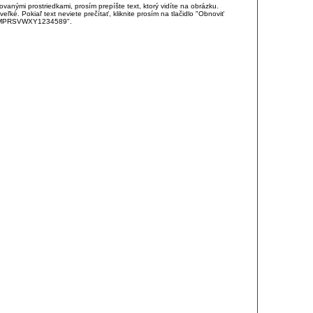
anými prostriedkami, prosím prepíšte text, ktorý vidíte na obrázku.
é. Pokiaľ text neviete prečítať, kliknite prosím na tlačidlo "Obnoviť
DJKMPRSVWXY1234589".