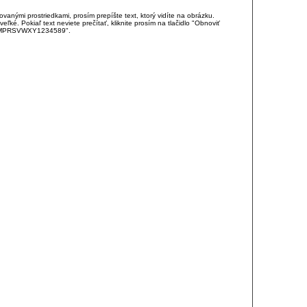
anými prostriedkami, prosím prepíšte text, ktorý vidíte na obrázku.
é. Pokiaľ text neviete prečítať, kliknite prosím na tlačidlo "Obnoviť
DJKMPRSVWXY1234589".