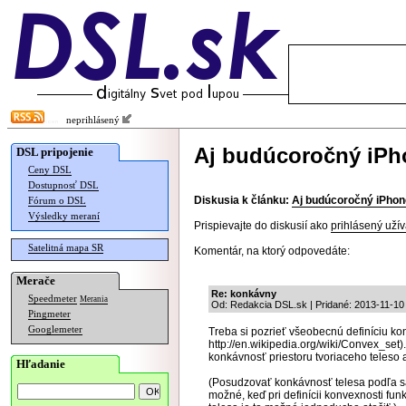
neprihlásený
Aj budúcoročný iPho
DSL pripojenie
Ceny DSL
Dostupnosť DSL
Diskusia k článku:
Aj budúcoročný iPhon
Fórum o DSL
Výsledky meraní
Prispievajte do diskusií ako
prihlásený užív
Satelitná mapa SR
Komentár, na ktorý odpovedáte:
Merače
Re: konkávny
Speedmeter
Merania
Od: Redakcia DSL.sk | Pridané: 2013-11-10
Pingmeter
Googlemeter
Treba si pozrieť všeobecnú definíciu ko
http://en.wikipedia.org/wiki/Convex_set
konkávnosť priestoru tvoriaceho teleso a
Hľadanie
(Posudzovať konkávnosť telesa podľa sa
možné, keď pri definícii konvexnosti funkc