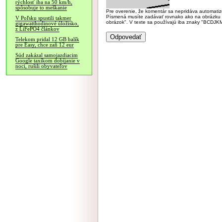
rýchlosť iba na 50 km/h,
spôsobuje to meškanie
Pre overenie, že komentár sa nepridáva automatizov
Písmená musíte zadávať rovnako ako na obrázku veľk
V Poľsku spustili takmer
obrázok". V texte sa používajú iba znaky "BC
gigawatthodinové úložisko,
z LiFePO4 článkov
Telekom pridal 12 GB balík
pre Easy, chce zaň 12 eur
Súd zakázal samojazdiacim
Google taxíkom dobíjanie v
noci, rušili obyvateľov