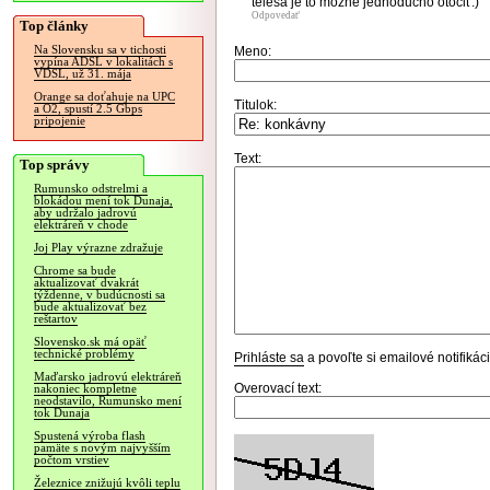
telesa je to možné jednoducho otočiť.)
Odpovedať
Top články
Na Slovensku sa v tichosti
Meno:
vypína ADSL v lokalitách s
VDSL, už 31. mája
Orange sa doťahuje na UPC
Titulok:
a O2, spustí 2.5 Gbps
pripojenie
Text:
Top správy
Rumunsko odstrelmi a
blokádou mení tok Dunaja,
aby udržalo jadrovú
elektráreň v chode
Joj Play výrazne zdražuje
Chrome sa bude
aktualizovať dvakrát
týždenne, v budúcnosti sa
bude aktualizovať bez
reštartov
Slovensko.sk má opäť
technické problémy
Prihláste sa
a povoľte si emailové notifiká
Maďarsko jadrovú elektráreň
Overovací text:
nakoniec kompletne
neodstavilo, Rumunsko mení
tok Dunaja
Spustená výroba flash
pamäte s novým najvyšším
počtom vrstiev
Železnice znižujú kvôli teplu