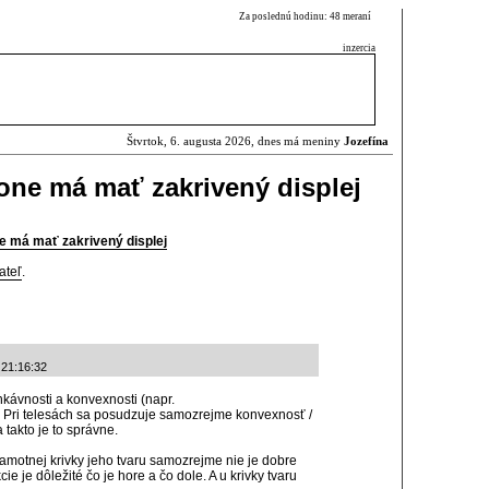
Za poslednú hodinu: 48 meraní
inzercia
Štvrtok, 6. augusta 2026, dnes má meniny
Jozefína
ne má mať zakrivený displej
e má mať zakrivený displej
ateľ
.
 21:16:32
nkávnosti a konvexnosti (napr.
). Pri telesách sa posudzuje samozrejme konvexnosť /
 takto je to správne.
motnej krivky jeho tvaru samozrejme nie je dobre
ie je dôležité čo je hore a čo dole. A u krivky tvaru