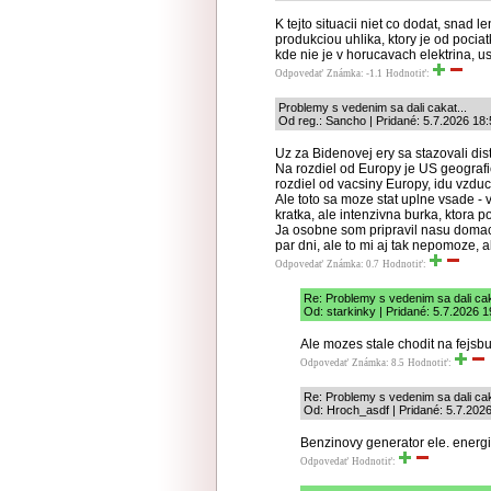
K tejto situacii niet co dodat, snad 
produkciou uhlika, ktory je od pocia
kde nie je v horucavach elektrina, us
Odpovedať
Známka: -1.1
Hodnotiť:
Problemy s vedenim sa dali cakat...
Od reg.: Sancho | Pridané: 5.7.2026 18
Uz za Bidenovej ery sa stazovali dis
Na rozdiel od Europy je US geografi
rozdiel od vacsiny Europy, idu vzd
Ale toto sa moze stat uplne vsade -
kratka, ale intenzivna burka, ktora 
Ja osobne som pripravil nasu domacn
par dni, ale to mi aj tak nepomoze, a
Odpovedať
Známka: 0.7
Hodnotiť:
Re: Problemy s vedenim sa dali cak
Od: starkinky | Pridané: 5.7.2026 1
Ale mozes stale chodit na fejsbu
Odpovedať
Známka: 8.5
Hodnotiť:
Re: Problemy s vedenim sa dali cak
Od: Hroch_asdf | Pridané: 5.7.202
Benzinovy generator ele. energi
Odpovedať
Hodnotiť: