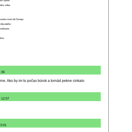
ížiť výkon
átov videa
munsko mení tok Dunaja
 obyvateľov
o meškanie
ánkov
1:36
rne. Ako by im to počas búrok a tornád pekne cinkalo.
6 12:57
23:01