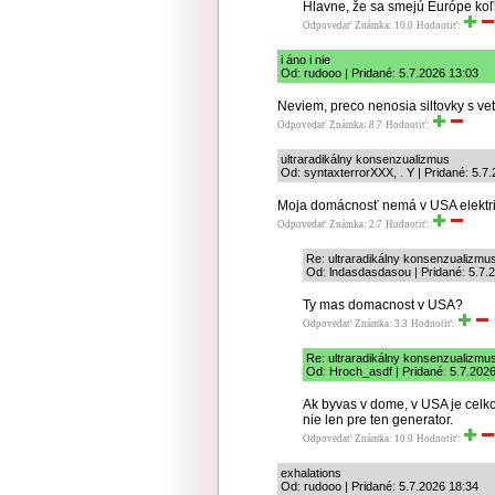
Hlavne, že sa smejú Európe koľk
Odpovedať
Známka: 10.0
Hodnotiť:
i áno i nie
Od: rudooo | Pridané: 5.7.2026 13:03
Neviem, preco nenosia siltovky s ve
Odpovedať
Známka: 8.7
Hodnotiť:
ultraradikálny konsenzualizmus
Od: syntaxterrorXXX, . Y | Pridané: 5.7
Moja domácnosť nemá v USA elektri
Odpovedať
Známka: 2.7
Hodnotiť:
Re: ultraradikálny konsenzualizmu
Od: lndasdasdasou | Pridané: 5.7.
Ty mas domacnost v USA?
Odpovedať
Známka: 3.3
Hodnotiť:
Re: ultraradikálny konsenzualizmu
Od: Hroch_asdf | Pridané: 5.7.202
Ak byvas v dome, v USA je celkom
nie len pre ten generator.
Odpovedať
Známka: 10.0
Hodnotiť:
exhalations
Od: rudooo | Pridané: 5.7.2026 18:34