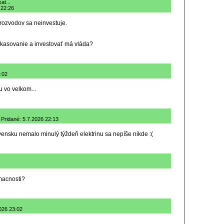
at...
 22:26
o rozvodov sa neinvestuje.
inkasovanie a investovať má vláda?
:02
u vo velkom...
| Pridané: 5.7.2026 22:13
ensku nemalo minulý týždeň elektrinu sa nepíše nikde :(
macnosti?
2026 23:02