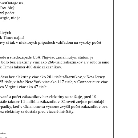
owerOutage.us
eľov. Aký
ový počet
ergie, nie je
tlivých
rk Times najmä
avy si tak v niektorých prípadoch vzhľadom na vysoký počet
ode a stredozápade USA. Najviac zasiahnutým štátom je
bolo bez elektriny viac ako 266-tisíc zákazníkov a v sobotu ráno
k Times takmer 400-tisíc zákazníkov.
času bez elektriny viac ako 261-tisíc zákazníkov, v New Jersey
5-tisíc, v štáte New York viac ako 117-tisíc, v Connecticute viac
vo Virginii viac ako 47-tisíc.
né a počet zákazníkov bez elektriny sa znižuje, pred 10.
stále takmer 1.2 milióna zákazníkov. Zároveň zrejme pribúdajú
ýpadky, keď v Oklahome sa výrazne zvýšil počet zákazníkov bez
ez elektriny sa dostala pred viaceré iné štáty.
anelov