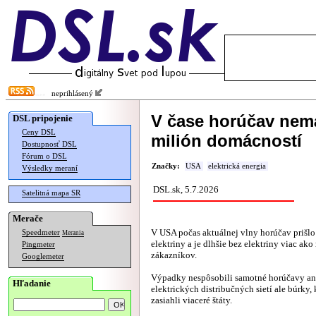
neprihlásený
V čase horúčav nemá
DSL pripojenie
Ceny DSL
milión domácností
Dostupnosť DSL
Fórum o DSL
Značky:
USA
elektrická energia
Výsledky meraní
DSL.sk, 5.7.2026
Satelitná mapa SR
Merače
V USA počas aktuálnej vlny horúčav prišl
Speedmeter
Merania
elektriny a je dlhšie bez elektriny viac ako
Pingmeter
zákazníkov.
Googlemeter
Výpadky nespôsobili samotné horúčavy ani
Hľadanie
elektrických distribučných sietí ale búrky, 
zasiahli viaceré štáty.