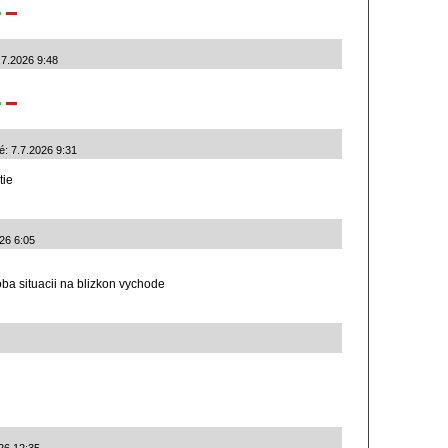
.7.2026 9:48
é: 7.7.2026 9:31
tie
26 6:05
ba situacii na blizkon vychode