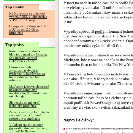
V noci na nedeľu nášho času bolo podľa P
Top články
bez elektriny viac ako 1.3 milióna odberat
maximálny počet zákazníkov naraz a celk
Na Slovensku sa v tichosti
zákazníkov bol od piatka bez elektrickej en
vypína ADSL v lokalitách s
VDSL, už 31. mája
jasné.
Orange sa doťahuje na UPC
a O2, spustí 2.5 Gbps
Výpadky spôsobili
podľa
informácií jedno
pripojenie
distribučných spoločností pre The New Yo
popadané stromy a elektrické vedenia. Opr
Top správy
incidentov môžu vyžiadať dlhší čas.
Rumunsko odstrelmi a
blokádou mení tok Dunaja,
Výpadky sú najmä v štátoch na severových
aby udržalo jadrovú
Michigan, kde v noci na nedeľu nášho času 
elektráreň v chode
miestneho času to bolo podľa The New Yor
Chrome sa bude
aktualizovať dvakrát
V Pensylvánii bolo v noci na nedeľu nášho 
týždenne, v budúcnosti sa
bude aktualizovať bez
viac ako 152-tisíc, v Marylande viac ako 12
reštartov
ako 96-tisíc, v Missouri viac ako 75-tisíc a 
Maďarsko jadrovú elektráreň
nakoniec kompletne
Výpadky sú samozrejme postupne odstraňova
neodstavilo, Rumunsko mení
tok Dunaja
hodinou nášho času bolo bez elektriny ale 
aspoň podľa dát PowerOutage.us aj nové v
Slovensko.sk má opäť
technické problémy
elektriny a s viac ako 79-tisíc zákazníkmi b
Železnice znižujú kvôli teplu
rýchlosť iba na 50 km/h,
spôsobuje to meškanie
Najnovšie články:
V Poľsku spustili takmer
gigawatthodinové úložisko,
NASA pripravuje ISS na inštaláciu posledných nových solárnych p
z LiFePO4 článkov