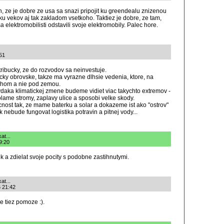
len, ze je dobre ze usa sa snazi pripojit ku greendealu znizenou
tku vekov aj tak zakladom vsetkoho. Taktiez je dobre, ze tam,
a elektromobilisti odstavili svoje elektromobily. Palec hore.
:51
tribucky, ze do rozvodov sa neinvestuje.
cky obrovske, takze ma vyrazne dlhsie vedenia, ktore, na
uchom a nie pod zemou.
 vdaka klimatickej zmene budeme vidiet viac takychto extremov -
polame stromy, zaplavy ulice a sposobi velke skody.
ost tak, ze mame baterku a solar a dokazeme ist ako "ostrov"
k nebude fungovat logistika potravin a pitnej vody...
at...
9:20
k a zdielat svoje pocity s podobne zastihnutymi.
at...
6 21:42
e tiez pomoze :).