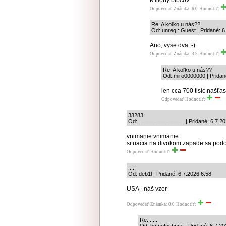
Milióny blbcov
Odpovedať
Známka: 6.0
Hodnotiť:
Re: A koľko u nás??
Od: unreg.: Guest | Pridané: 6
Ano, vyse dva :-)
Odpovedať
Známka: 3.3
Hodnotiť:
Re: A koľko u nás??
Od: miro0000000 | Pridan
len cca 700 tisíc našťas
Odpovedať
Hodnotiť:
33283
Od: _______________ | Pridané: 6.7.20
vnimanie vnimanie
situacia na divokom zapade sa podo
Odpovedať
Hodnotiť:
.....
Od: deb1l | Pridané: 6.7.2026 6:58
USA - náš vzor
Odpovedať
Známka: 0.0
Hodnotiť:
Re: .....