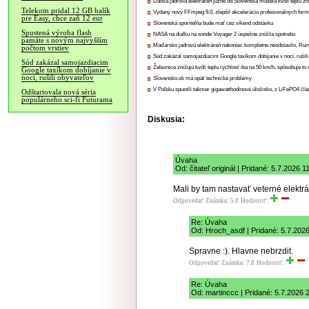
Ďalšia jadrová elektráreň južne od Slovenska musela kvôli teplu zn
Telekom pridal 12 GB balík
Vydaný nový FFmpeg 9.0, zlepšil akceleráciu profesionálnych form
pre Easy, chce zaň 12 eur
Slovenská sporiteľňa bude mať cez víkend odstávku
Spustená výroba flash
NASA na diaľku na sonde Voyager 2 úspešne znížila spotrebu
pamäte s novým najvyšším
Maďarsko jadrovú elektráreň nakoniec kompletne neodstavilo, Ru
počtom vrstiev
Súd zakázal samojazdiacim Google taxíkom dobíjanie v noci, rušili
Súd zakázal samojazdiacim
Železnice znižujú kvôli teplu rýchlosť iba na 50 km/h, spôsobuje t
Google taxíkom dobíjanie v
noci, rušili obyvateľov
Slovensko.sk má opäť technické problémy
V Poľsku spustili takmer gigawatthodinové úložisko, z LiFePO4 čl
Odštartovala nová séria
populárneho sci-fi Futurama
Diskusia:
Úvaha
Od: čitateľ originál | Pridané: 5.7.2026 1
Mali by tam nastavať veterné elektrá
Odpovedať
Známka: 5.0
Hodnotiť:
Re: Úvaha
Od: Hroch_asdf | Pridané: 5.7.202
Spravne :). Hlavne nebrzdit.
Odpovedať
Známka: 7.8
Hodnotiť:
Re: Úvaha
Od: martinccc | Pridané: 5.7.2026 