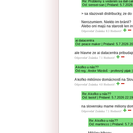
Re: Problemy s vedenim sa dali cak
Od: sensei-san | Pridané: 5.7.2026
> sa stazovali distribucky, ze d
Nerozumiem. Niekto im bránil?
Alebo oni majú na starosti len 
Odpovedať
Známka: 8.3
Hodnotiť:
ai datacentra
Od: peace maker | Pridané: 5.7.2026 20
ale hlavne ze ai datacentra pribudaj
Odpovedať
Známka: 7.1
Hodnotiť:
A koľko u nás??
Od reg.: Andor Mizdoš - profesný pijak 
A koľko miliónov domácností na Slov
Odpovedať
Známka: 4.0
Hodnotiť:
Re: A koľko u nás??
Od: lastof | Pridané: 5.7.2026 22:19
na slovensku mame miliony do
Odpovedať
Známka: 7.1
Hodnotiť:
Re: A koľko u nás??
Od: martinccc | Pridané: 5.7.