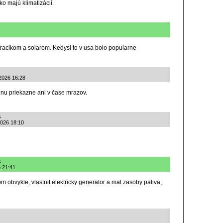
o majú klimatizácií.
tracikom a solarom. Kedysi to v usa bolo popularne
.2026 16:28
nu priekazne ani v čase mrazov.
s
2026 18:10
s
6 21:41
 obvykle, vlastnit elektricky generator a mat zasoby paliva,