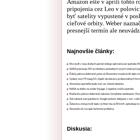
Amazon ešte v apríli tohto r
pripojenia cez Leo v polovic
byť satelity vypustené v pos
cieľové orbity. Weber naznač
presnejší termín ale neuvádz
Najnovšie články:
Microsoft v čase drahých pamätí sľubuje optimalizovať spotrebu
NASA pripravuje ISS na inštaláciu posledných nových solárnych p
Ďalšia jadrová elektráreň južne od Slovenska musela kvôli teplu zn
Vydaný nový FFmpeg 9.0, zlepšil akceleráciu profesionálnych form
Slovenská sporiteľňa bude mať cez víkend odstávku
NASA na diaľku na sonde Voyager 2 úspešne znížila spotrebu
Maďarsko jadrovú elektráreň nakoniec kompletne neodstavilo, Ru
Súd zakázal samojazdiacim Google taxíkom dobíjanie v noci, rušili
Železnice znižujú kvôli teplu rýchlosť iba na 50 km/h, spôsobuje t
Slovensko.sk má opäť technické problémy
Diskusia: