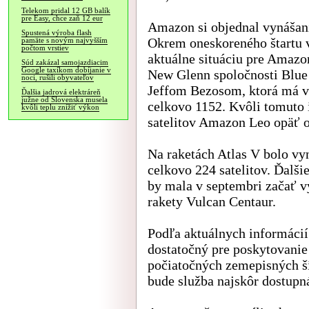
Telekom pridal 12 GB balík
pre Easy, chce zaň 12 eur
Amazon si objednal vynášani
Spustená výroba flash
Okrem oneskoreného štartu 
pamäte s novým najvyšším
počtom vrstiev
aktuálne situáciu pre Amazo
Súd zakázal samojazdiacim
Google taxíkom dobíjanie v
New Glenn spoločnosti Blue
noci, rušili obyvateľov
Jeffom Bezosom, ktorá má vy
Ďalšia jadrová elektráreň
južne od Slovenska musela
celkovo 1152. Kvôli tomuto 
kvôli teplu znížiť výkon
satelitov Amazon Leo opäť o
Na raketách Atlas V bolo vy
celkovo 224 satelitov. Ďalš
by mala v septembri začať v
rakety Vulcan Centaur.
Podľa aktuálnych informácií
dostatočný pre poskytovanie 
počiatočných zemepisných š
bude služba najskôr dostupná