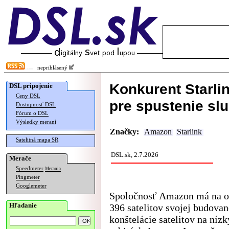
neprihlásený
Konkurent Starli
DSL pripojenie
Ceny DSL
pre spustenie sl
Dostupnosť DSL
Fórum o DSL
Výsledky meraní
Značky:
Amazon
Starlink
Satelitná mapa SR
DSL.sk, 2.7.2026
Merače
Speedmeter
Merania
Pingmeter
Googlemeter
Spoločnosť Amazon má na or
Hľadanie
396 satelitov svojej budovan
konštelácie satelitov na níz