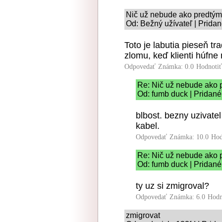
Nič už nebude ako predtým
Od: Bežný užívateľ | Pridan
Toto je labutia pieseň tr
zlomu, keď klienti húfne 
Odpovedať
Známka: 0.0
Hodnoti
Re: Nič už nebude ako 
Od: fumb duck | Pridané
blbost. bezny uzivatel
kabel.
Odpovedať
Známka: 10.0
Hod
Re: Nič už nebude ako 
Od: fumb duck | Pridané
ty uz si zmigroval?
Odpovedať
Známka: 6.0
Hodn
zmigrovat