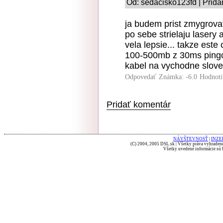
Od: sedacisko123fd | Prida
ja budem prist zmygrovat
po sebe strielaju lasery
vela lepsie... takze este 
100-500mb z 30ms pingom
kabel na vychodne sloven
Odpovedať
Známka: -6.0
Hodnoti
Pridať komentár
NÁVŠTEVNOSŤ
|
INZE
(C) 2004, 2005 DSL.sk | Všetky práva vyhradené
Všetky uvedené informácie sú b