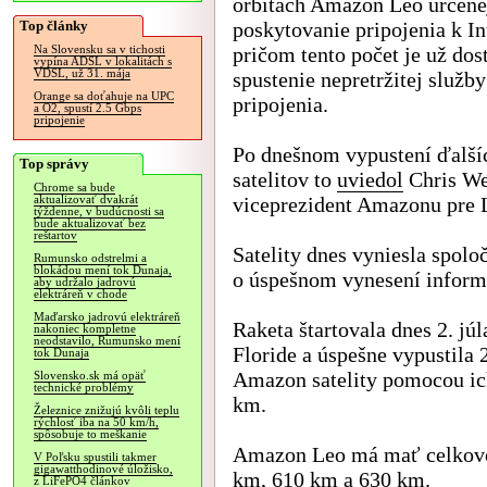
orbitách Amazon Leo určene
Top články
poskytovanie pripojenia k In
pričom tento počet je už dos
Na Slovensku sa v tichosti
vypína ADSL v lokalitách s
VDSL, už 31. mája
spustenie nepretržitej služby
Orange sa doťahuje na UPC
pripojenia.
a O2, spustí 2.5 Gbps
pripojenie
Po dnešnom vypustení ďalší
Top správy
satelitov to
uviedol
Chris We
Chrome sa bude
viceprezident Amazonu pre 
aktualizovať dvakrát
týždenne, v budúcnosti sa
bude aktualizovať bez
reštartov
Satelity dnes vyniesla spol
Rumunsko odstrelmi a
blokádou mení tok Dunaja,
o úspešnom vynesení inform
aby udržalo jadrovú
elektráreň v chode
Maďarsko jadrovú elektráreň
Raketa štartovala dnes 2. jú
nakoniec kompletne
neodstavilo, Rumunsko mení
Floride a úspešne vypustila
tok Dunaja
Amazon satelity pomocou ic
Slovensko.sk má opäť
technické problémy
km.
Železnice znižujú kvôli teplu
rýchlosť iba na 50 km/h,
spôsobuje to meškanie
Amazon Leo má mať celkovo 
V Poľsku spustili takmer
gigawatthodinové úložisko,
km, 610 km a 630 km.
z LiFePO4 článkov