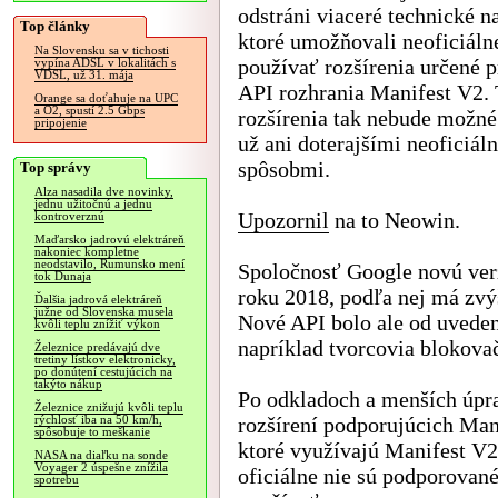
odstráni viaceré technické n
Top články
ktoré umožňovali neoficiáln
Na Slovensku sa v tichosti
používať rozšírenia určené p
vypína ADSL v lokalitách s
VDSL, už 31. mája
API rozhrania Manifest V2. 
Orange sa doťahuje na UPC
a O2, spustí 2.5 Gbps
rozšírenia tak nebude možné
pripojenie
už ani doterajšími neoficiál
spôsobmi.
Top správy
Alza nasadila dve novinky,
jednu užitočnú a jednu
Upozornil
na to Neowin.
kontroverznú
Maďarsko jadrovú elektráreň
nakoniec kompletne
neodstavilo, Rumunsko mení
Spoločnosť Google novú verz
tok Dunaja
roku 2018, podľa nej má zvý
Ďalšia jadrová elektráreň
južne od Slovenska musela
Nové API bolo ale od uvedeni
kvôli teplu znížiť výkon
napríklad tvorcovia blokova
Železnice predávajú dve
tretiny lístkov elektronicky,
po donútení cestujúcich na
takýto nákup
Po odkladoch a menších úpr
Železnice znižujú kvôli teplu
rozšírení podporujúcich Mani
rýchlosť iba na 50 km/h,
spôsobuje to meškanie
ktoré využívajú Manifest V2 
NASA na diaľku na sonde
Voyager 2 úspešne znížila
oficiálne nie sú podporovan
spotrebu