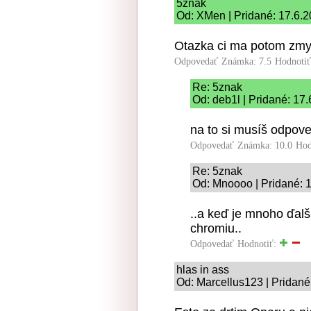
5znak
Od: XMen | Pridané: 17.6.2
Otazka ci ma potom zmys
Odpovedať
Známka: 7.5
Hodnoti
Re: 5znak
Od: deb1l | Pridané: 17
na to si musíš odpov
Odpovedať
Známka: 10.0
Hod
Re: 5znak
Od: Mnoooo | Pridané: 
..a keď je mnoho ďal
chromiu..
Odpovedať
Hodnotiť:
hlas in ass
Od: Marcellus123 | Pridané