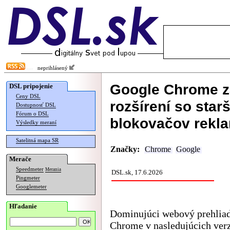
neprihlásený
Google Chrome z
DSL pripojenie
Ceny DSL
rozšírení so star
Dostupnosť DSL
Fórum o DSL
blokovačov rekl
Výsledky meraní
Satelitná mapa SR
Značky:
Chrome
Google
Merače
Speedmeter
Merania
DSL.sk, 17.6.2026
Pingmeter
Googlemeter
Hľadanie
Dominujúci webový prehlia
Chrome v nasledujúcich ver