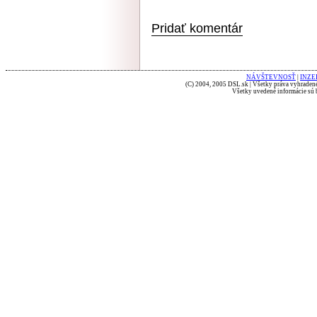
Pridať komentár
NÁVŠTEVNOSŤ
|
INZE
(C) 2004, 2005 DSL.sk | Všetky práva vyhradené
Všetky uvedené informácie sú b