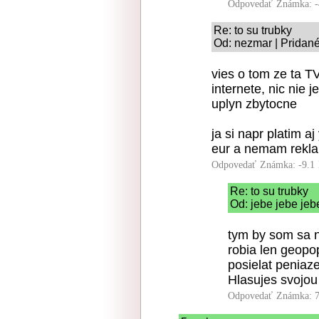
Odpovedať
Známka: -
Re: to su trubky
Od: nezmar | Pridané
vies o tom ze ta TV
internete, nic nie 
uplyn zbytocne
ja si napr platim 
eur a nemam rekla
Odpovedať
Známka: -9.1
Re: to su trubky
Od: jebe jebe jeb
tym by som sa n
robia len geopo
posielat peniaz
Hlasujes svojo
Odpovedať
Známka: 7