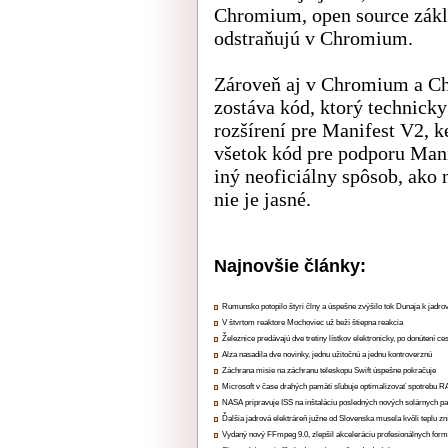
Chromium, open source zákl
odstraňujú v Chromium.
Zároveň aj v Chromium a Ch
zostáva kód, ktorý technick
rozšírení pre Manifest V2, k
všetok kód pre podporu Mani
iný neoficiálny spôsob, ako 
nie je jasné.
Najnovšie články:
Rumunsko potopilo štyri člny a úspešne zvýšilo tok Dunaja k jadrov
V štvrtom reaktore Mochoviec už beží štiepna reakcia
Železnice predávajú dve tretiny lístkov elektronicky, po donútení ce
Alza nasadila dve novinky, jednu užitočnú a jednu kontroverznú
Záchrana misie na záchranu teleskopu Swift úspešne pokračuje
Microsoft v čase drahých pamätí sľubuje optimalizovať spotrebu
NASA pripravuje ISS na inštaláciu posledných nových solárnych p
Ďalšia jadrová elektráreň južne od Slovenska musela kvôli teplu zn
Vydaný nový FFmpeg 9.0, zlepšil akceleráciu profesionálnych form