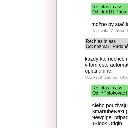
Re: hlas in ass
Od: deb1l | Prida
možno by stačil
Odpovedať
Známka: 1
Re: hlas in ass
Od: nezmar | Pridané
kazdy kto nechce m
v tom este automati
oplati uplne.
Odpovedať
Známka: -10.
Re: hlas in ass
Od: YTblokovac |
Alebo pouzivaju
SmartubeNext (a
Newpipe, pripad
uBlock Origin.