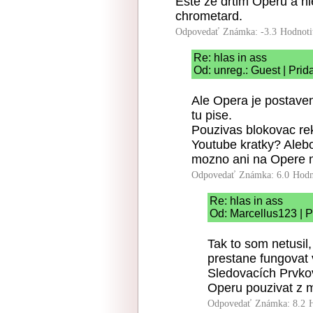
Este ze drtim Operu a ni
chrometard.
Odpovedať
Známka: -3.3
Hodnoti
Re: hlas in ass
Od: unreg.: Guest | Pri
Ale Opera je postave
tu pise.
Pouzivas blokovac re
Youtube kratky? Alebo
mozno ani na Opere 
Odpovedať
Známka: 6.0
Hodn
Re: hlas in ass
Od: Marcellus123 | P
Tak to som netusil
prestane fungovat
Sledovacích Prvko
Operu pouzivat z m
Odpovedať
Známka: 8.2