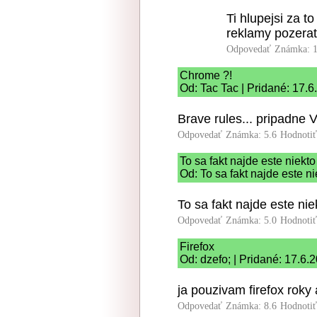
Ti hlupejsi za to
reklamy pozerat.
Odpovedať
Známka: 1
Chrome ?!
Od: Tac Tac | Pridané: 17.
Brave rules... pripadne V
Odpovedať
Známka: 5.6
Hodnoti
To sa fakt najde este niekto
Od: To sa fakt najde este n
To sa fakt najde este ni
Odpovedať
Známka: 5.0
Hodnoti
Firefox
Od: dzefo; | Pridané: 17.6.
ja pouzivam firefox roky
Odpovedať
Známka: 8.6
Hodnoti