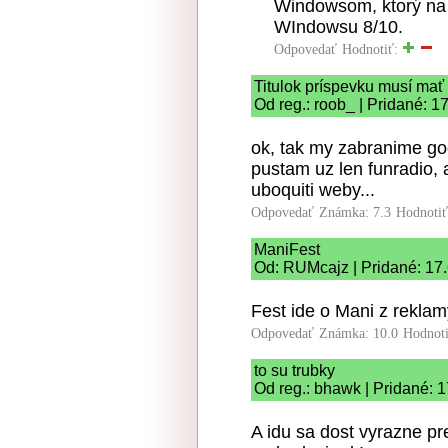
Windowsom, ktorý na 
WIndowsu 8/10.
Odpovedať
Hodnotiť:
Titulok príspevku musí mať
Od reg.: roob_ | Pridané: 1
ok, tak my zabranime go
pustam uz len funradio, 
uboquiti weby...
Odpovedať
Známka: 7.3
Hodnoti
ManiFest
Od: RUMcajz | Pridané: 17
Fest ide o Mani z reklam
Odpovedať
Známka: 10.0
Hodnot
to su trubky
Od reg.: bhawk | Pridané: 
A idu sa dost vyrazne pr