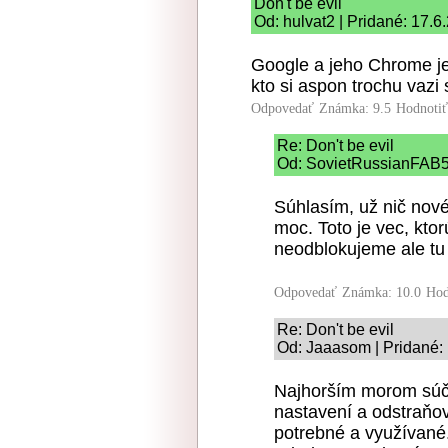
Don't be evil
Od: hulvat2 | Pridané: 17.6
Google a jeho Chrome je
kto si aspon trochu vazi
Odpovedať
Známka: 9.5
Hodnoti
Re: Don't be evil
Od: SovietRussianFAB5
Súhlasím, už nič nové
moc. Toto je vec, kt
neodblokujeme ale t
Odpovedať
Známka: 10.0
Hod
Re: Don't be evil
Od: Jaaasom | Pridané:
Najhorším morom súča
nastavení a odstraňov
potrebné a využívané