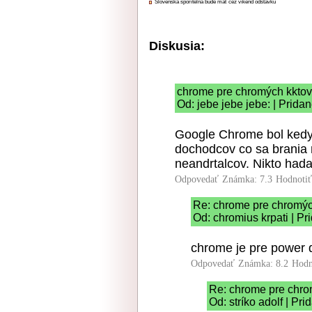
Slovenská sporiteľňa bude mať cez víkend odstávku
Diskusia:
chrome pre chromých kktov
Od: jebe jebe jebe: | Prida
Google Chrome bol kedys
dochodcov co sa brania 
neandrtalcov. Nikto had
Odpovedať
Známka: 7.3
Hodnoti
Re: chrome pre chromýc
Od: chromius krpati | P
chrome je pre power
Odpovedať
Známka: 8.2
Hodn
Re: chrome pre chro
Od: stríko adolf | Pr