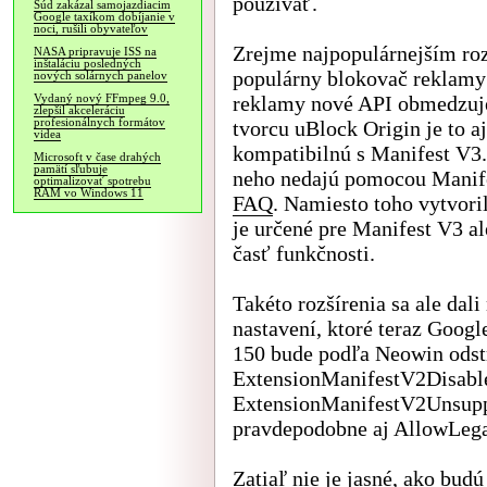
používať.
Súd zakázal samojazdiacim
Google taxíkom dobíjanie v
noci, rušili obyvateľov
Zrejme najpopulárnejším roz
NASA pripravuje ISS na
inštaláciu posledných
populárny blokovač reklamy
nových solárnych panelov
reklamy nové API obmedzuje 
Vydaný nový FFmpeg 9.0,
zlepšil akceleráciu
profesionálnych formátov
tvorcu uBlock Origin je to 
videa
kompatibilnú s Manifest V3. 
Microsoft v čase drahých
pamätí sľubuje
neho nedajú pomocou Manife
optimalizovať spotrebu
RAM vo Windows 11
FAQ
. Namiesto toho vytvoril
je určené pre Manifest V3 a
časť funkčnosti.
Takéto rozšírenia sa ale dal
nastavení, ktoré teraz Googl
150 bude podľa Neowin odst
ExtensionManifestV2Disable
ExtensionManifestV2Unsuppo
pravdepodobne aj AllowLeg
Zatiaľ nie je jasné, ako bud