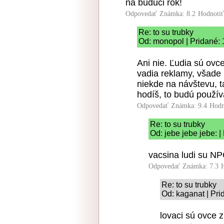
na buduci rok!
Odpovedať
Známka: 8.2
Hodnoti
Re: to su trubky
Od: monopol | Pridané: 
Ani nie. Ľudia sú ov
vadia reklamy, všade
niekde na návštevu, 
hodíš, to budú použív
Odpovedať
Známka: 9.4
Hodn
Re: to su trubky
Od: jebe jebe jebe: 
vacsina ludi su NP
Odpovedať
Známka: 7.3
Re: to su trubky
Od: kaganat | Pri
lovaci sú ovce z