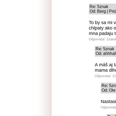
Re: 5znak
Od: Berg | Pri
To by sa mi v
chlpaty ako o
mna padaju t
Odpovedať
Známk
Re: 5znak
Od: ahhhah
A máš aj t
mama dlho 
Odpovedať
Zn
Re: 5zn
Od: Ole
Nastasi
Odpoveda