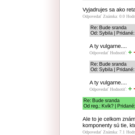
Vyjadrujes sa ako ret
Odpovedať
Známka: 0.0
Hodn
Re: Bude sranda
Od: Sybila | Pridané
A ty vulgarne....
Odpovedať
Hodnotiť:
Re: Bude sranda
Od: Sybila | Pridané
A ty vulgarne....
Odpovedať
Hodnotiť:
Re: Bude sranda
Od reg.: Kvík? | Pridané
Ale to je celkom znám
komponenty sú tie, k
Odpovedať
Známka: 7.1
Hodn