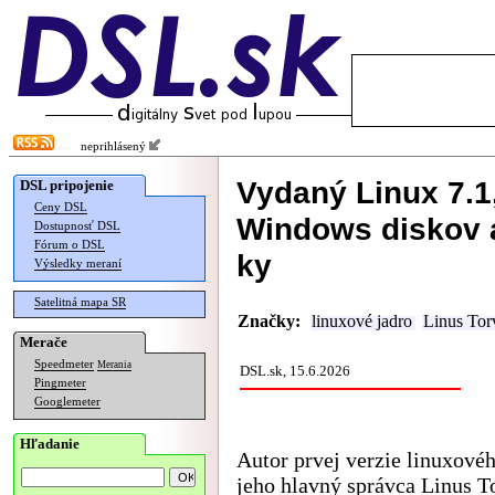
neprihlásený
Vydaný Linux 7.1
DSL pripojenie
Ceny DSL
Windows diskov a
Dostupnosť DSL
Fórum o DSL
ky
Výsledky meraní
Satelitná mapa SR
Značky:
linuxové jadro
Linus Tor
Merače
Speedmeter
Merania
DSL.sk, 15.6.2026
Pingmeter
Googlemeter
Hľadanie
Autor prvej verzie linuxovéh
jeho hlavný správca Linus T