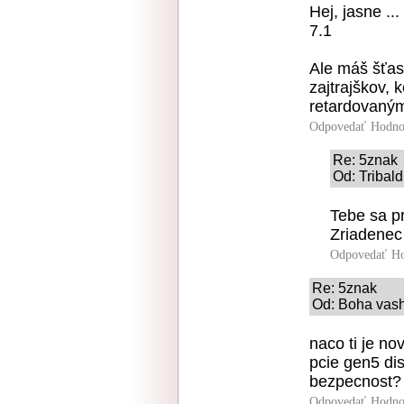
Hej, jasne ..
7.1
Ale máš šťast
zajtrajškov, 
retardovaný
Odpovedať
Hodno
Re: 5znak
Od: Tribald
Tebe sa p
Zriadenec 
Odpovedať
Ho
Re: 5znak
Od: Boha vash
naco ti je no
pcie gen5 dis
bezpecnost?
Odpovedať
Hodno