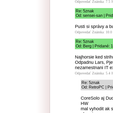
Odpovedať
Známka: 7.5
Re: 5znak
Od: sensei-san | Pri
Pusti si správy a 
Odpovedať
Známka: 10.0
Re: 5znak
Od: Berg | Pridané: 
Najhorsie ked str
Odpadnu Lars, Pje
nezamestnani IT ex
Odpovedať
Známka: 5.4
Re: 5znak
Od: RetroPC | Pr
CoreSolo aj Duo
HW
mal vyhodit ak 