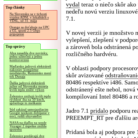
vydal
teraz o niečo skôr ako 
Top články
nedeľu novú verziu linuxové
Na Slovensku sa v tichosti
7.1.
vypína ADSL v lokalitách s
VDSL, už 31. mája
Orange sa doťahuje na UPC
a O2, spustí 2.5 Gbps
V novej verzii je množstvo 
pripojenie
vylepšení, zlepšení v podpo
a zároveň bola odstránená p
Top správy
rozličného hardvéru.
Alza nasadila dve novinky,
jednu užitočnú a jednu
kontroverznú
Maďarsko jadrovú elektráreň
V oblasti podpory procesoro
nakoniec kompletne
neodstavilo, Rumunsko mení
skôr avizované
odstraňovani
tok Dunaja
80486 respektíve i486. Samo
Ďalšia jadrová elektráreň
južne od Slovenska musela
odstránený ešte nebol, nová 
kvôli teplu znížiť výkon
kompilovaní Intel 80486 a r
Železnice znižujú kvôli teplu
rýchlosť iba na 50 km/h,
spôsobuje to meškanie
Jadro 7.1
pridalo
podporu rea
Súd zakázal samojazdiacim
Google taxíkom dobíjanie v
PREEMPT_RT pre ďalšiu arc
noci, rušili obyvateľov
NASA na diaľku na sonde
Voyager 2 úspešne znížila
spotrebu
Pridaná bola aj podpora pre
Železnice predávajú dve