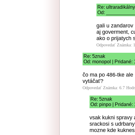
Re: ultraradikál
Od: ____________
gali u zandarov 
aj goverment, c
ako o prijatych
Odpovedať
Známka: 1
Re: 5znak
Od: monopol | Pridané: 
čo ma po 486-tke ale
vytáčať?
Odpovedať
Známka: 6.7
Hodn
Re: 5znak
Od: pinpo | Pridané:
vsak kukni spravy 
srackosi s udrbany
mozne kde kuknes 