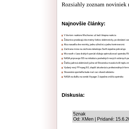
Rozsiahly zoznam noviniek 
Najnovšie články:
V štvrtom reaktore Mochoviec už beží štiepna reakcia
Železnice predávajú dve tretiny lístkov elektronicky, po donútení ce
Alza nasadila dve novinky, jednu užitočnú a jednu kontroverznú
Záchrana misie na záchranu teleskopu Swift úspešne pokračuje
Microsoft v čase drahých pamätí sľubuje optimalizovať spotrebu
NASA pripravuje ISS na inštaláciu posledných nových solárnych p
Ďalšia jadrová elektráreň južne od Slovenska musela kvôli teplu zn
Vydaný nový FFmpeg 9.0, zlepšil akceleráciu profesionálnych form
Slovenská sporiteľňa bude mať cez víkend odstávku
NASA na diaľku na sonde Voyager 2 úspešne znížila spotrebu
Diskusia:
5znak
Od: XMen | Pridané: 15.6.