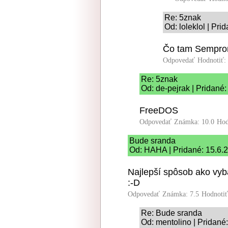
Re: 5znak
Od: loleklol | Pri
Čo tam Sempron
Odpovedať
Hodnotiť:
Re: 5znak
Od: de-pejrak | Pridané
FreeDOS
Odpovedať
Známka: 10.0
Hod
Bude sranda
Od: HAHA | Pridané: 15.6.
Najlepší spôsob ako vybab
:-D
Odpovedať
Známka: 7.5
Hodnoti
Re: Bude sranda
Od: mentolino | Pridané