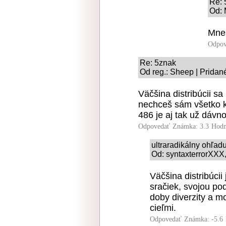
Re: 
Od: 
Mne 
Odpov
Re: 5znak
Od reg.: Sheep | Pridan
Väčšina distribúcii sa
nechceš sám všetko k
486 je aj tak už dávn
Odpovedať
Známka: 3.3
Hodn
ultraradikálny ohľad
Od: syntaxterrorXXX,
Väčšina distribúci
sračiek, svojou p
doby diverzity a m
cieľmi.
Odpovedať
Známka: -5.6