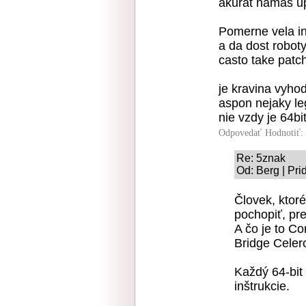
akurat namas u
Pomerne vela in
a da dost roboty
casto take patc
je kravina vyho
aspon nejaky le
nie vzdy je 64b
Odpovedať
Hodnotiť:
Re: 5znak
Od: Berg | Pri
Človek, ktor
pochopiť, pr
A čo je to C
Bridge Celer
Každý 64-bit
inštrukcie.