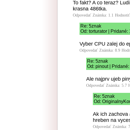
To fakt? A co teraz? Lud
krasna 486tka.
Odpovedať
Známka: 1.1
Hodnoti
Re: 5znak
Od: torturator | Pridané
Vyber CPU zalej do ep
Odpovedať
Známka: 8.9
Hodn
Re: 5znak
Od: pinout | Pridané
Ale najprv ujeb pin
Odpovedať
Známka: 5.7
Re: 5znak
Od: OriginalnyKo
Ak ich zachova 
hreben na vyces
Odpovedať
Známka: 7