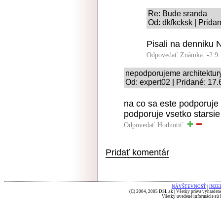
Re: Bude sranda
Od: dkfkcksk | Prida
Pisali na denniku 
Odpovedať
Známka: -2.9
nepodporujeme architektury
Od: expert02 | Pridané: 17
na co sa este podporuje 
podporuje vsetko starsi
Odpovedať
Hodnotiť:
Pridať komentár
NÁVŠTEVNOSŤ
|
INZE
(C) 2004, 2005 DSL.sk | Všetky práva vyhradené
Všetky uvedené informácie sú b