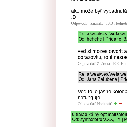
ako môže byť vypadnutá
:D
Odpovedať
Známka: 10.0
Hodnot
Re: afweafweafwefa we
Od: hehehe | Pridané: 3
ved si mozes otvorit 
obrazovku, to ti nesta
Odpovedať
Známka: 10.0
Hod
Re: afweafweafwefa we
Od: Jana Zalubena | Pri
Ved to je jasne koleg
nefunguje.
Odpovedať
Hodnotiť:
ultraradikálny optimalizato
Od: syntaxterrorXXX, . Y | 