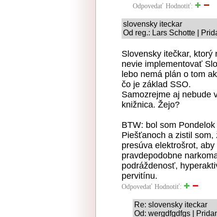
Odpovedať
Hodnotiť:
slovensky iteckar
Od reg.: Lars Schotte | Pri
Slovensky itečkar, ktorý
nevie implementovať Sl
lebo nemá plán o tom a
čo je základ SSO.
Samozrejme aj nebude 
knižnica. Žejo?
BTW: bol som Pondelok
Piešťanoch a zistil som,
presúva elektrošrot, aby 
pravdepodobne narkoman,
podráždenosť, hyperakti
pervitínu.
Odpovedať
Hodnotiť:
Re: slovensky iteckar
Od: wergdfgdfgs | Prida