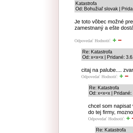
Katastrofa
Od: Bohužiaľ slovak | Prid
Je toto vôbec možné pre
zamestnaný a ešte dostáv
Odpovedať
Hodnotiť:
Re: Katastrofa
Od: x<x<x | Pridané: 3.
citaj na palube.... zva
Odpovedať
Hodnotiť:
Re: Katastrofa
Od: x<x<x | Pridané:
chcel som napisat v
do tej firmy, mozn
Odpovedať
Hodnotiť:
Re: Katastrofa