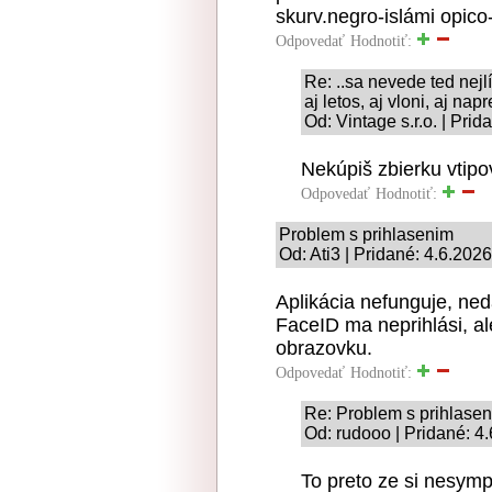
skurv.negro-islámi opico
Odpovedať
Hodnotiť:
Re: ..sa nevede ted nejlí
aj letos, aj vloni, aj napr
Od: Vintage s.r.o. | Pri
Nekúpiš zbierku vtip
Odpovedať
Hodnotiť:
Problem s prihlasenim
Od: Ati3 | Pridané: 4.6.202
Aplikácia nefunguje, ned
FaceID ma neprihlási, al
obrazovku.
Odpovedať
Hodnotiť:
Re: Problem s prihlase
Od: rudooo | Pridané: 4
To preto ze si nesymp