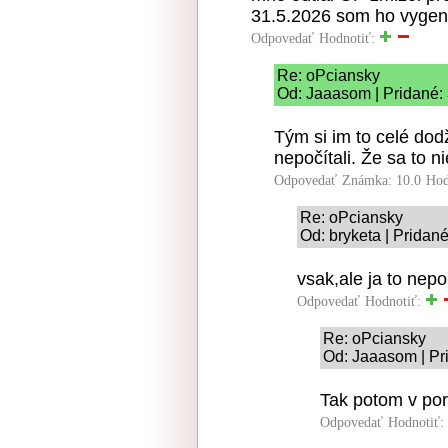
31.5.2026 som ho vygen
Odpovedať
Hodnotiť:
Re: oPciansky
Od: Jaaasom | Pridané:
Tým si im to celé dod
nepočítali. Že sa to n
Odpovedať
Známka: 10.0
Hod
Re: oPciansky
Od: bryketa | Pridan
vsak,ale ja to nep
Odpovedať
Hodnotiť:
Re: oPciansky
Od: Jaaasom | Pr
Tak potom v po
Odpovedať
Hodnotiť: