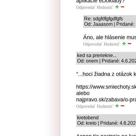
aplikacie eDoklady?
Odpovedať
Hodnotiť:
Re: sdgfdfgfgdfgfs
Od: Jaaasom | Pridané: 
Áno, ale hlásenie mus
Odpovedať
Hodnotiť:
ked sa preriekne...
Od: onem | Pridané: 4.6.20
"...hoci žiadna z otázok
https://www.smiechoty.sk
alebo
najpravo.sk/zabava/o-pra
Odpovedať
Hodnotiť:
kretobend
Od: kreto | Pridané: 4.6.20