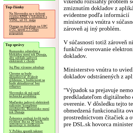
víkendu rozsiahly problém s
Top články
zmiznutím dokladov z aplik
evidentne podľa informácií
Na Slovensku sa v tichosti
vypína ADSL v lokalitách s
VDSL, už 31. mája
ministerstva vnútra v súčasn
Orange sa doťahuje na UPC
zároveň aj iný problém.
a O2, spustí 2.5 Gbps
pripojenie
V súčasnosti totiž zároveň ni
Top správy
funkčné overovanie elektron
Rumunsko odstrelmi a
dokladov.
blokádou mení tok Dunaja,
aby udržalo jadrovú
elektráreň v chode
Joj Play výrazne zdražuje
Ministerstvo vnútra to uvie
Chrome sa bude
dokladov odstránených z apl
aktualizovať dvakrát
týždenne, v budúcnosti sa
bude aktualizovať bez
reštartov
"Výpadok sa prejavuje nemo
Slovensko.sk má opäť
predkladateľom digitálneho
technické problémy
overenie. V dôsledku tejto 
Maďarsko jadrovú elektráreň
nakoniec kompletne
neodstavilo, Rumunsko mení
obmedzená funkcionalita ov
tok Dunaja
prostredníctvom čítačiek a o
Železnice znižujú kvôli teplu
rýchlosť iba na 50 km/h,
pre DSL.sk hovorca ministe
spôsobuje to meškanie
V Poľsku spustili takmer