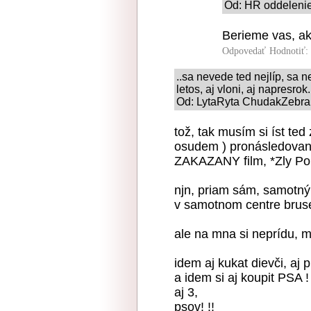
Od: HR oddelenie
Berieme vas, ak
Odpovedať
Hodnotiť:
..sa nevede ted nejlíp, sa ne
letos, aj vloni, aj napresrok.
Od: LytaRyta ChudakZebrak
tož, tak musím si íst te
osudem ) pronásledovaný,
ZAKAZANY film, *Zly Poh
njn, priam sám, samotný
v samotnom centre bruselu
ale na mna si neprídu, m
idem aj kukat dievči, aj p
a idem si aj koupit PSA ! 
aj 3,
psov! !!