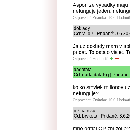
Aspoň že výpadky majú 
nefunguje jeden, nefung
Odpovedať
Známka: 10.0
Hodnot
doklady
Od: ViloB | Pridané: 3.6.20
Ja uz doklady mam v apli
pridat. To ostalo visiet.
Odpovedať
Hodnotiť:
dadafafa
Od: dadafdafafsg | Pridané
kolko stoviek milionov uz 
nefunguje?
Odpovedať
Známka: 10.0
Hodnot
oPciansky
Od: bryketa | Pridané: 3.6.
mne odtial OP zmizol pr