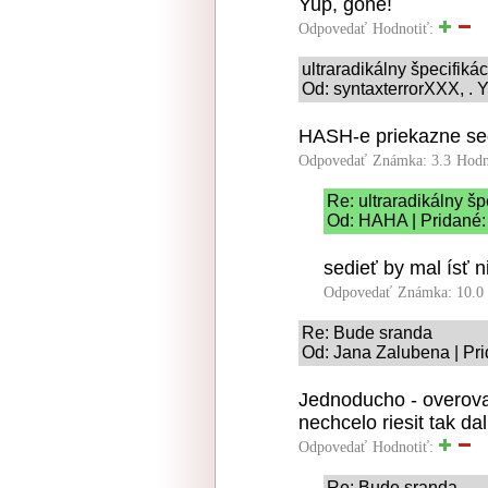
Yup, gone!
Odpovedať
Hodnotiť:
ultraradikálny špecifiká
Od: syntaxterrorXXX, . Y
HASH-e priekazne sed
Odpovedať
Známka: 3.3
Hodn
Re: ultraradikálny š
Od: HAHA | Pridané:
sedieť by mal ísť n
Odpovedať
Známka: 10.0
Re: Bude sranda
Od: Jana Zalubena | Pri
Jednoducho - overova
nechcelo riesit tak da
Odpovedať
Hodnotiť:
Re: Bude sranda