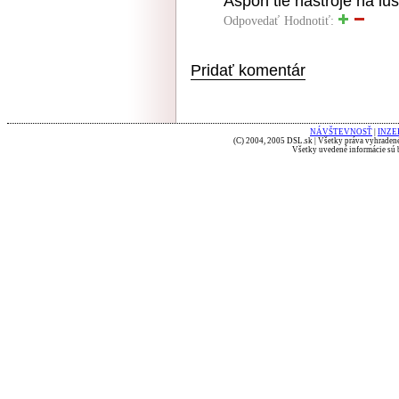
Aspon tie nastroje na lu
Odpovedať
Hodnotiť:
Pridať komentár
NÁVŠTEVNOSŤ
|
INZE
(C) 2004, 2005 DSL.sk | Všetky práva vyhradené
Všetky uvedené informácie sú b