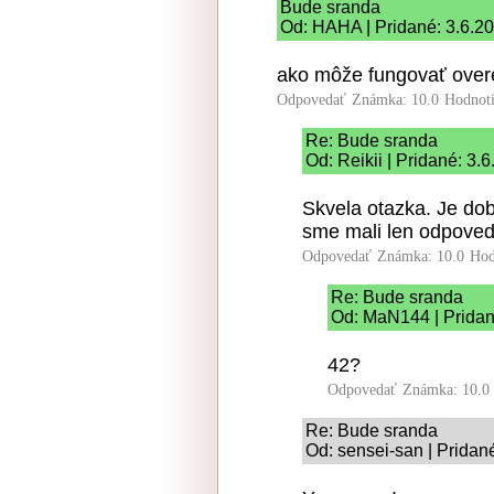
Bude sranda
Od: HAHA | Pridané: 3.6.2
ako môže fungovať overe
Odpovedať
Známka: 10.0
Hodnot
Re: Bude sranda
Od: Reikii | Pridané: 3.
Skvela otazka. Je dob
sme mali len odpoved
Odpovedať
Známka: 10.0
Hod
Re: Bude sranda
Od: MaN144 | Pridan
42?
Odpovedať
Známka: 10.0
Re: Bude sranda
Od: sensei-san | Pridan