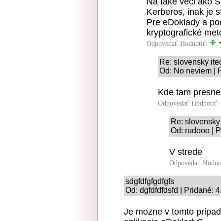
Na také veci ako 
Kerberos, inak je s
Pre eDoklady a po
kryptografické me
Odpovedať
Hodnotiť:
Re: slovensky ite
Od: No neviem | 
Kde tam presne 
Odpovedať
Hodnotiť:
Re: slovensky 
Od: rudooo | P
V strede
Odpovedať
Hodno
sdgfdfgfgdfgfs
Od: dgfdfdfdsfd | Pridané: 
Je mozne v tomto pripadn