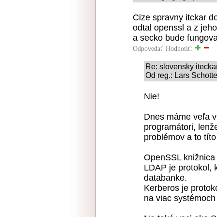
Cize spravny itckar d
odtal openssl a z jeh
a secko bude fungova
Odpovedať
Hodnotiť:
Re: slovensky itecka
Od reg.: Lars Schotte
Nie!
Dnes máme veľa vib
programátori, lenž
problémov a to tít
OpenSSL knižnica j
LDAP je protokol, k
databanke.
Kerberos je protoko
na viac systémoch