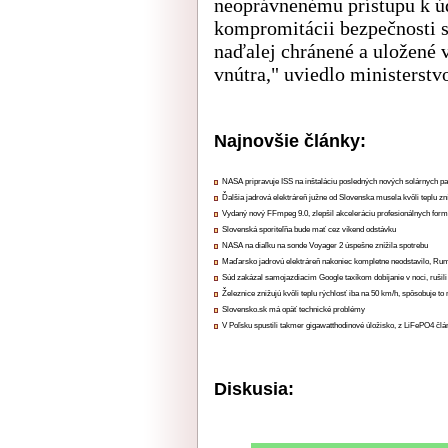
neoprávnenému prístupu k úd
kompromitácii bezpečnosti s
naďalej chránené a uložené 
vnútra," uviedlo ministerstv
Najnovšie články:
NASA pripravuje ISS na inštaláciu posledných nových solárnych p
Ďalšia jadrová elektráreň južne od Slovenska musela kvôli teplu zn
Vydaný nový FFmpeg 9.0, zlepšil akceleráciu profesionálnych form
Slovenská sporiteľňa bude mať cez víkend odstávku
NASA na diaľku na sonde Voyager 2 úspešne znížila spotrebu
Maďarsko jadrovú elektráreň nakoniec kompletne neodstavilo, Ru
Súd zakázal samojazdiacim Google taxíkom dobíjanie v noci, rušili
Železnice znižujú kvôli teplu rýchlosť iba na 50 km/h, spôsobuje t
Slovensko.sk má opäť technické problémy
V Poľsku spustili takmer gigawatthodinové úložisko, z LiFePO4 čl
Diskusia: