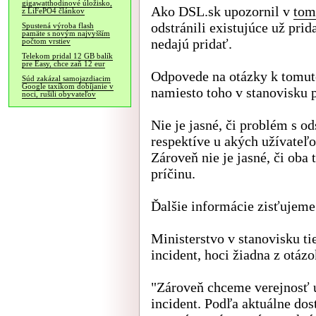
gigawatthodinové úložisko,
Ako DSL.sk upozornil v
tom
z LiFePO4 článkov
odstránili existujúce už prid
Spustená výroba flash
pamäte s novým najvyšším
nedajú pridať.
počtom vrstiev
Telekom pridal 12 GB balík
pre Easy, chce zaň 12 eur
Odpovede na otázky k tomut
Súd zakázal samojazdiacim
Google taxíkom dobíjanie v
namiesto toho v stanovisku 
noci, rušili obyvateľov
Nie je jasné, či problém s o
respektíve u akých užívateľ
Zároveň nie je jasné, či oba
príčinu.
Ďalšie informácie zisťujeme
Ministerstvo v stanovisku ti
incident, hoci žiadna z otáz
"Zároveň chceme verejnosť u
incident. Podľa aktuálne do