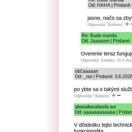
Od: HAHA | Pridané:
jasne, načo sa zby
Odpovedať
Hodnotiť:
Re: Bude sranda
Od: Jaaasom | Pridané:
Overenie teraz funguje
Odpovedať
Známka: 10.0
Hod
občaaaaan
Od: _iso | Pridané: 3.6.202
po ybte sa s takými slu
Odpovedať
Hodnotiť:
afweafweafwefa we
Od: aaaaaaaaaaaa | Pridan
V dôsledku tejto techn
funkcionalita