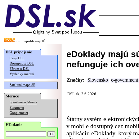
neprihlásený
eDoklady majú sú
DSL pripojenie
Ceny DSL
nefunguje ich ov
Dostupnosť DSL
Fórum o DSL
Výsledky meraní
Značky:
Slovensko
e-government
Satelitná mapa SR
DSL.sk, 3.6.2026
Merače
Speedmeter
Merania
Pingmeter
Googlemeter
Štátny systém elektronickýc
Hľadanie
v mobile dostupný cez mobi
aplikáciu eDoklady, ktorý m